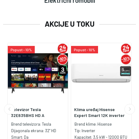
Električni romobili
AKCIJE U TOKU
Popust - 10%
Popust - 10%
Televizor Tesla
Klima uređaj Hisense
32E635BHS HD A
Expert Smart 12K inverter
Brend televizora:
Tesla
Brend klime:
Hisense
Dijagonala ekrana:
32" HD
Tip:
Inverter
Smart:
Da
Kapacitet:
3,5 kW - 12000 BTU