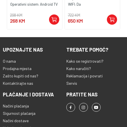
Operativni sistem:
Android TV
WIFI:
Da
298 KM
722 KM
268 KM
650 KM
UPOZNAJTE NAS
TREBATE POMOĆ?
O nama
Kako se registrovati?
:
Prodajna mjesta
Kako naručiti?
Zašto kupiti od nas?
Reklamacija i povrati
Kontaktirajte nas
Servis
PLAĆANJE I DOSTAVA
PRATITE NAS
Načini plaćanja
Sigurnost plaćanja
Načini dostave