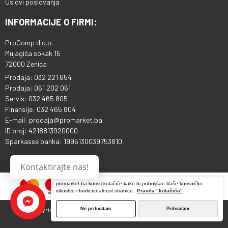
Uslovi poslovanja
INFORMACIJE O FIRMI:
ProComp d.o.o.
Mujagića sokak 15
72000 Zenica
Prodaja: 032 221 654
Prodaja: 061 202 061
Servis: 032 465 805
Finansije: 032 465 804
E-mail: prodaja@promarket.ba
ID broj: 4218813920000
Sparkasse banka: 1995130039753810
Kontaktirajte nas!
promarket.ba koristi kolačiće kako bi poboljšao Vaše korisničko
iskustvo i funkcionalnost stranice.
Pravila "kolačića"
Ne prihvatam
Prihvatam
Copyright © 2013 - 2026 ProComp d.o.o. Sva prava pridržana.