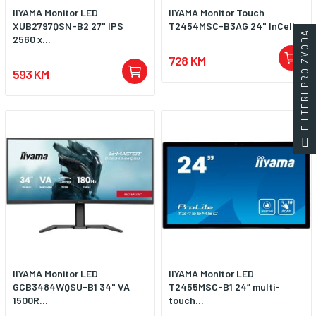
IIYAMA Monitor LED
IIYAMA Monitor Touch
XUB2797QSN-B2 27" IPS
T2454MSC-B3AG 24" InCell...
FILTERI PROIZVODA
2560 x...
728 KM
593 KM
IIYAMA Monitor LED
IIYAMA Monitor LED
GCB3484WQSU-B1 34" VA
T2455MSC-B1 24” multi-
1500R...
touch...