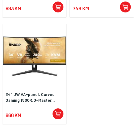
683 KM
749 KM
34" UW VA-panel, Curved
Gaming 1500R,G-Master...
866 KM