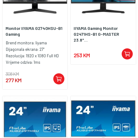
Monitor IIYAMA G2740HSU-B1
IIYAMA Gaming Monitor
Gaming
G2471HS-B1 G-MASTER
23.8"...
Brend monitora:
Iiyama
Dijagonala ekrana:
27"
253 KM
Rezolucija:
1920 x 1080 Full HD
Vrijeme odziva:
1ms
308 KM
277 KM