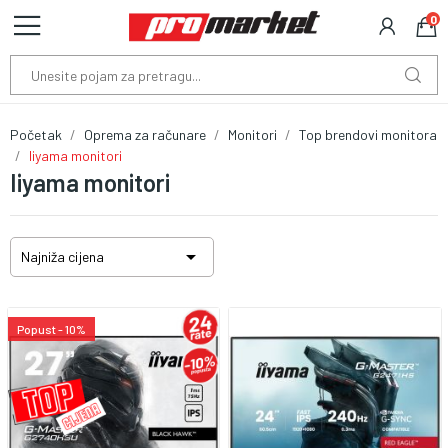
0
Početak
Oprema za računare
Monitori
Top brendovi monitora
Iiyama monitori
Iiyama monitori

Najniža cijena
Popust - 10%