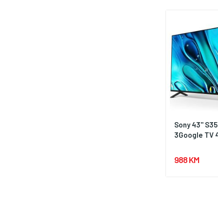
Sony 43'' S3
3Google TV 4
988 KM