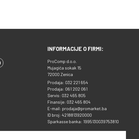
INFORMACIJE O FIRMI:
ProComp d.o.o.
Mujagića sokak 15
72000 Zenica
Prodaja: 032 221 654
Prodaja: 061 202 061
Servis: 032 465 805
Finansije: 032 465 804
E-mail: prodaja@promarket.ba
ID broj: 4218813920000
Sparkasse banka: 1995130039753810