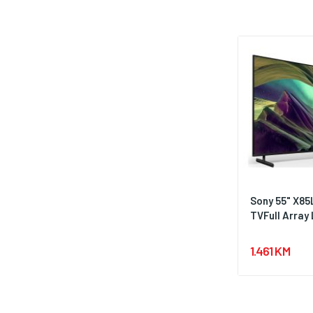
Sony 55" X85
TVFull Array 
1.461 KM