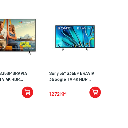
' S35BP BRAVIA
Sony 55'' S35BP BRAVIA
TV 4K HDR...
3Google TV 4K HDR...
1.272 KM