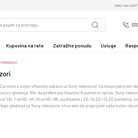
Kako naručiti?
03
Kupovina na rate
Zatražite ponudu
Usluge
Rasp
televizori
zori
| Zaronite u svijet vrhunske zabave uz Sony televizore! Sa besprijekornim di
stvo gledanja. Bilo da preferirate klasične ili pametne opcije, Sony televizor
ut HD, Full HD, 4K Ultra HD i 8K, podržanim LED, QLED i OLED panelima, sva
jaju gledanja uz Sony televizore, stvorene da unaprijede vaše kućno iskus