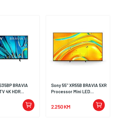
' S35BP BRAVIA
Sony 55'' XR55B BRAVIA 5XR
TV 4K HDR...
Processor Mini LED...
2.250 KM