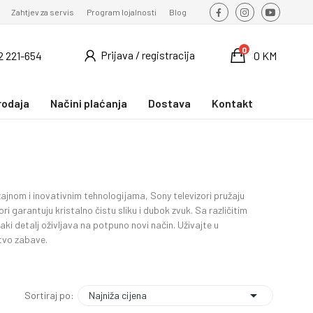
Zahtjev za servis
Program lojalnosti
Blog
0
Prijava / registracija
2 221-654
0 KM
rodaja
Načini plaćanja
Dostava
Kontakt
zajnom i inovativnim tehnologijama, Sony televizori pružaju
i garantuju kristalno čistu sliku i dubok zvuk. Sa različitim
ki detalj oživljava na potpuno novi način. Uživajte u
tvo zabave.

Najniža cijena
Sortiraj po: