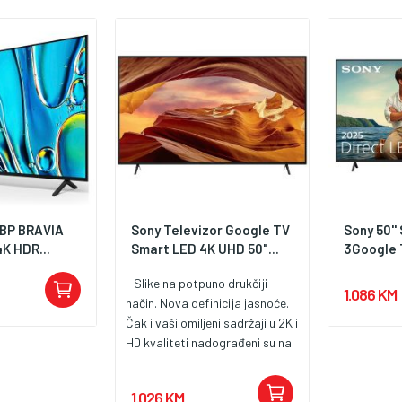
5BP BRAVIA
Sony Televizor Google TV
Sony 50'
K HDR...
Smart LED 4K UHD 50"...
3Google 
- Slike na potpuno drukčiji
1.086 KM
način. Nova definicija jasnoće.
Čak i vaši omiljeni sadržaji u 2K i
HD kvaliteti nadograđeni su na
gotovo 4K kvalitetu
zahvaljujući tehnologiji 4K X-
1.026 KM
Reality PRO. - Zvuk sa sjajnim