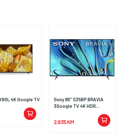
 X90L 4K Google TV
Sony 85'' S35BP BRAVIA
3Google TV 4K HDR...
2.935 KM