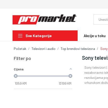
Akcije u toku
Sve Kategorije
Početak
Televizori i audio
Top brendovi televizora
Sony 
Sony televi
Filter po
Sony televizori 
Cijena
nezaboravno isku
rezolucijama pop
vrhunskom doživl
1059
KM
13199
KM