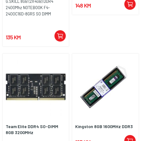
G.SKILL 8GB (2X4GB) DDR4
148 KM
2400Mhz NOTEBOOK F4-
2400C16D-8GRS SO DIMM
135 KM
Team Elite DDR4 SO-DIMM
Kingston 8GB 1600MHz DDR3
8GB 3200MHz