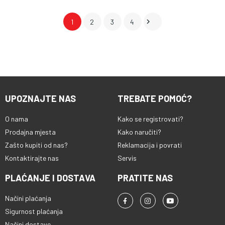

1
2
3
4
UPOZNAJTE NAS
TREBATE POMOĆ?
O nama
Kako se registrovati?
Prodajna mjesta
Kako naručiti?
Zašto kupiti od nas?
Reklamacija i povrati
Kontaktirajte nas
Servis
PLAĆANJE I DOSTAVA
PRATITE NAS
Načini plaćanja
Sigurnost plaćanja
Načini dostave