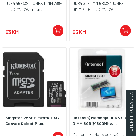
DDR4 4GB@2400MHz, DIMM 288-
DDR4 SO-DIMM GB@2400MHz,
pin, CL17, 1.2V, rimfuza
DIMM 260-pin, CL17, 1.2V
63 KM
65 KM
FILTERI PROIZVODA
Kingston 256GB microSDXC
(Intenso) Memorija DDR3 SO-
Canvas Select Plus...
DIMM 8GB@1600MHz,...
Memorija za Notebook računare,