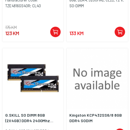
TZE4816GS40R; CL40
SO-DIMM
175 KM
123 KM
133 KM
G.SKILL SO DIMM 8GB
Kingston KCP432SS6/8 8GB
(2X4GB) DDR4 2400Mhz...
DDR4 SODIM