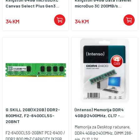
Canvas Select Plus Gen3...
microDuo 3C 200MB/s...
34 KM
34 KM
G.SKILL 2GB(1X2GB) DDR2-
(Intenso) Memorija DDR4
800MHZ, F2-6400CL5S-
4GB@2400MHz, CL17 -...
2GBNT
Memorija za Desktop računare,
F2-6400CL5S-2GBNT PC2-6400 /
DDR4 4GB@2400MHz, DIMM 288-
DDR2 800 MhZ CAPACITY 1X2GB
pin, CL17, 1.2V