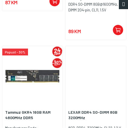
87 KM
DDR4 SO-DIMM 8GB@1600MHz,
DIMM 204-pin, CL11, 1.5V
89 KM
Popust - 30%
Tammuz GKR4 16GB RAM
LEXAR DDR4 SO-DIMM 8GB
4800MHz DDR5
3200MHz
Manufacturer Code:
8GB, DDR4, 3200MHz, CL22, 1.2 V,