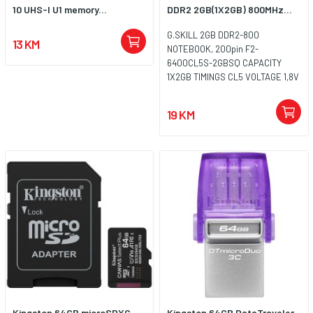
10 UHS-I U1 memory...
DDR2 2GB(1X2GB) 800MHz...
G.SKILL 2GB DDR2-800
13 KM
NOTEBOOK, 200pin F2-
6400CL5S-2GBSQ CAPACITY
1X2GB TIMINGS CL5 VOLTAGE 1,8V
19 KM
Kingston 64GB microSDXC
Kingston 64GB DataTraveler