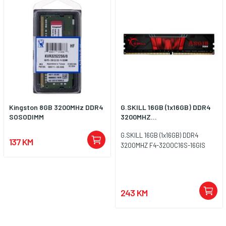
Kingston 8GB 3200MHz DDR4
G.SKILL 16GB (1x16GB) DDR4
SOSODIMM
3200MHZ...
G.SKILL 16GB (1x16GB) DDR4
137 KM
3200MHZ F4-3200C16S-16GIS
243 KM