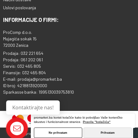
Uslovi poslovanja
INFORMACIJE O FIRMI:
ProComp d.o.o.
Mujagića sokak 15
72000 Zenica
Prodaja: 032 221 654
Prodaja: 061 202 061
Servis: 032 465 805
Finansije: 032 465 804
E-mail: prodaja@promarket.ba
ID broj: 4218813920000
Sparkasse banka: 1995130039753810
Kontaktirajte nas!
promarket.ba koristi kolačiće kako bi poboljšao Vaše korisničko
iskustvo i funkcionalnost stranice.
Pravila "kolačića"
Copyright © 2013 - 2026 ProComp d.o.o. Sva prava pridržana.
Ne prihvatam
Prihvatam