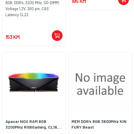
195 KM
8GB, DDR4, 3200 MHz, SO-DIMM,
Voltage 1.2V, 260 pin, CAS
Latency CL22
153 KM
Apacer NOX RAM 8GB
MEM DDR4 8GB 3600MHz KIN
3200MHz RGBGaming, CL16,...
FURY Beast