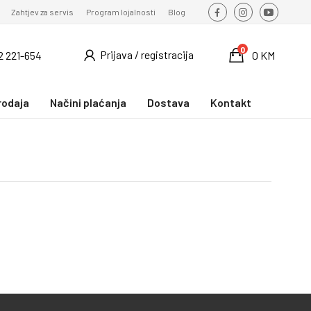
Zahtjev za servis
Program lojalnosti
Blog
0
Prijava / registracija
2 221-654
0 KM
rodaja
Načini plaćanja
Dostava
Kontakt