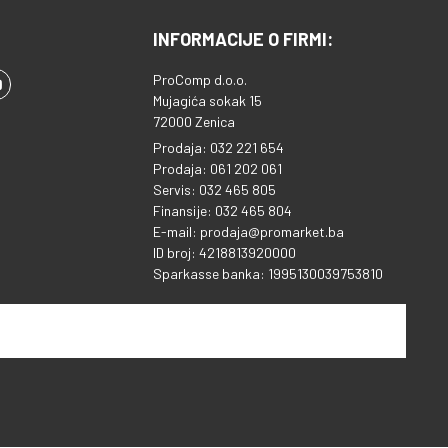
INFORMACIJE O FIRMI:
ProComp d.o.o.
Mujagića sokak 15
72000 Zenica
Prodaja: 032 221 654
Prodaja: 061 202 061
Servis: 032 465 805
Finansije: 032 465 804
E-mail: prodaja@promarket.ba
ID broj: 4218813920000
Sparkasse banka: 1995130039753810