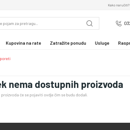
Kako naručiti?
03
Kupovina na rate
Zatražite ponudu
Usluge
Rasp
poreti
ek nema dostupnih proizvoda
proizvoda će se pojaviti ovdje čim se budu dodali.