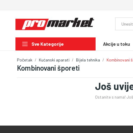
Akcije u toku
Sve Kategorije
Početak
Kućanski aparati
Bijela tehnika
Kombinovani š
Kombinovani šporeti
Još uvij
Ostanite s nama! Još 