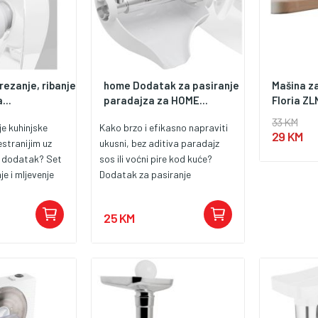
rezanje, ribanje
home Dodatak za pasiranje
Mašina z
...
paradajza za HOME...
Floria Z
33 KM
je kuhinjske
Kako brzo i efikasno napraviti
29 KM
estranijim uz
ukusni, bez aditiva paradajz
n dodatak? Set
sos ili voćni pire kod kuće?
je i mljevenje
Dodatak za pasiranje
Z je idealno
paradajza HOME HGHD1200PP
ite nadograditi
je idealan dodatak za mlinac za
25 KM
mljevenje HOME
meso HOME HGHD1200, koji
titi isti
vam omogućava lako
za još više
pretvaranje svježih namirnica u
ljučuje tri
glatki pire – bilo da su to
vka koja vam
paradajz, bobičasto voće ili
zo i
čak domaća dječija hrana. -
nje, ribanje ili
Savršeno uklapanje i