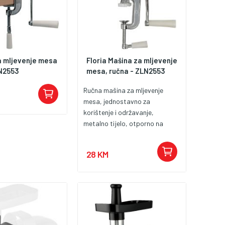
a mljevenje mesa
Floria Mašina za mljevenje
LN2553
mesa, ručna - ZLN2553
Ručna mašina za mljevenje
mesa, jednostavno za
korištenje i održavanje,
metalno tijelo, otporno na
hrđu, mogućnost pričvršćenja
za stol
28 KM