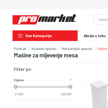
Akcije u toku
Sve Kategorije
Početak
Kućanski aparati
Mali kuhinjski aparati
Mašine
Mašine za mljevenje mesa
Filter po
Cijena
27
KM
530
KM