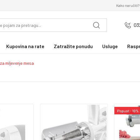
Kako naručiti?
03
Kupovina na rate
Zatražite ponudu
Usluge
Rasp
 za mljevenje mesa
Popust - 10%