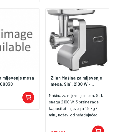
 za održavanje,
20 - 240 V / 50 - 60
a mljevenje mesa
Zilan Mašina za mljevenje
109838
mesa, 9in1, 2100 W -...
Mašina za mljevenje mesa, 9u1,
snaga 2100 W, 3 brzine rada,
kapacitet mljevenja 1.8 kg /
min., noževi od nehrđajućeg
čelika, dodatak za izradu
kobasica i kibeh-a, gumene