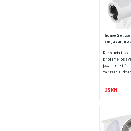
home Set za 
i mljevenje za
Kako učiniti svo
pripreme još sv
jedan praktiča
za rezanje, riban
HOME HGHD1200S
rješenje ako žel
25 KM
svoj mašina za 
HGHD1200 i koris
pouzdani uređaj 
zadataka. Set uk
različita nasta
omogućavaju br
jednostavno reza