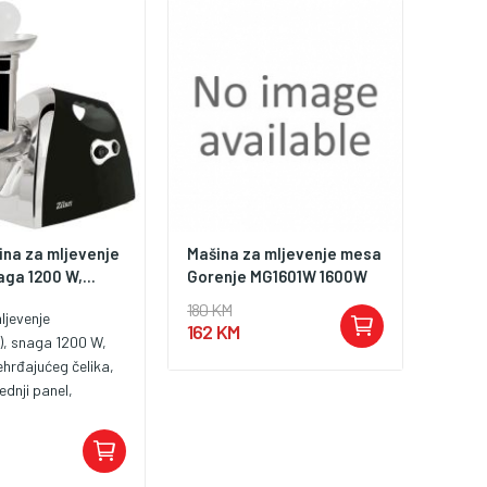
pripremu svježeg mljevenog
mesa kod kuće. Zahvaljujući
snažnom motoru i različitim
nastavcima, predstavlja
praktično rješenje za pripremu
raznih mesnih jela.
ina za mljevenje
Mašina za mljevenje mesa
ga 1200 W,...
Gorenje MG1601W 1600W
180 KM
ljevenje
162 KM
, snaga 1200 W,
ehrđajućeg čelika,
ednji panel,
Izradu kobasica,
ce protiv klizanja,
preopterećenja,
 / OFF,