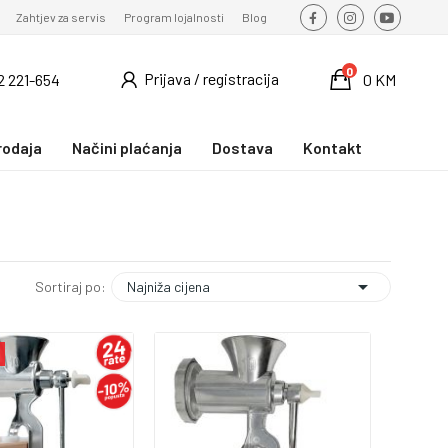
Zahtjev za servis
Program lojalnosti
Blog
0
Prijava / registracija
2 221-654
0 KM
rodaja
Načini plaćanja
Dostava
Kontakt

Najniža cijena
Sortiraj po: