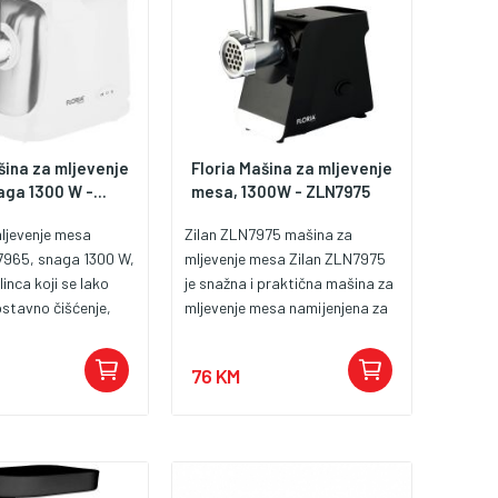
šina za mljevenje
Floria Mašina za mljevenje
ga 1300 W -...
mesa, 1300W - ZLN7975
ljevenje mesa
Zilan ZLN7975 mašina za
7965, snaga 1300 W,
mljevenje mesa Zilan ZLN7975
inca koji se lako
je snažna i praktična mašina za
ostavno čišćenje,
mljevenje mesa namijenjena za
 sprječavanje
pripremu svježeg mljevenog
enja, tipka ON/OFF,
mesa u kućnim uslovima.
76 KM
odlaganje noževa,
Zahvaljujući snažnom motoru
funkcija
omogućava brzo i efikasno
mljevenje različitih vrsta mesa.
Uređaj dolazi sa različitim
nastavcima koji omogućavaju