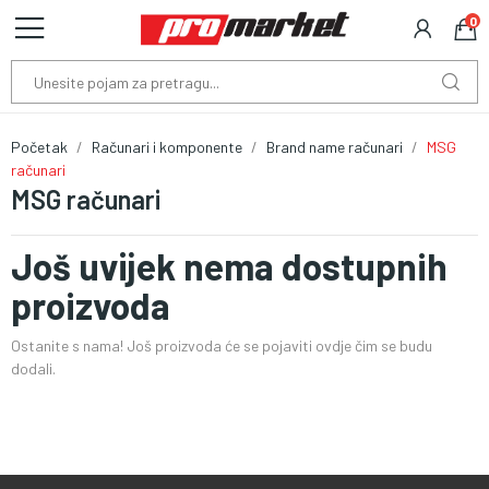
0
Početak
Računari i komponente
Brand name računari
MSG
računari
MSG računari
Još uvijek nema dostupnih
proizvoda
Ostanite s nama! Još proizvoda će se pojaviti ovdje čim se budu
dodali.