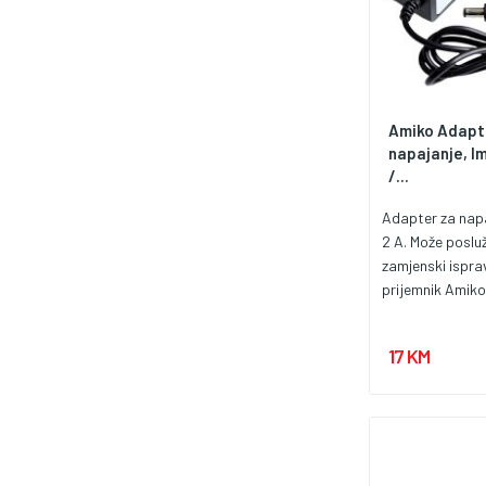
Amiko Adapt
napajanje, I
/...
Adapter za napa
2 A. Može posluž
zamjenski isprav
prijemnik Amiko
17 KM