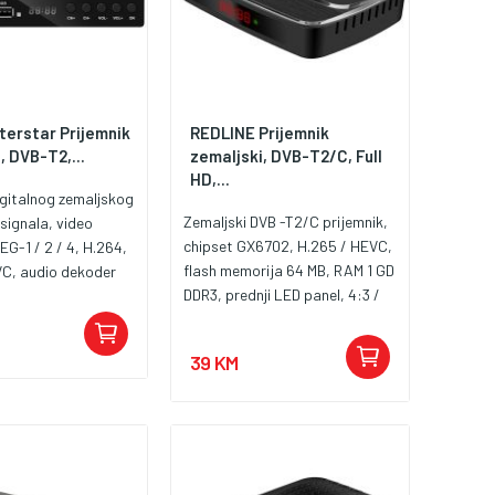
terstar Prijemnik
REDLINE Prijemnik
, DVB-T2,...
zemaljski, DVB-T2/C, Full
HD,...
igitalnog zemaljskog
Zemaljski DVB -T2/C prijemnik,
 signala, video
chipset GX6702, H.265 / HEVC,
G-1 / 2 / 4, H.264,
flash memorija 64 MB, RAM 1 GD
VC, audio dekoder
DDR3, prednji LED panel, 4:3 /
3, AC-3, podržana
16:9 omjer slike, PVR
480p / 480i / 576p /
mogućnost snimanja, Media
 / 720p / 1080i /
39 KM
Player ( MKV, AVI, MPEG, TS,
jezični meni, Media
VOB, MP3, JPEG Playback ),
R mogućnost
HDMI, USB, Scart , napajanje 5
SD , Teletext, Timer,
V DC / 1A adapter
: HDMI, USB,
IF, RF