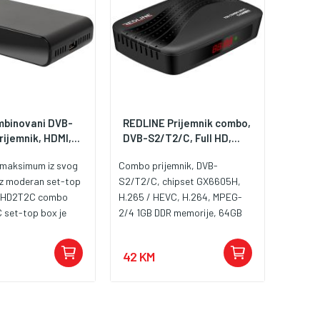
binovani DVB-
REDLINE Prijemnik combo,
ijemnik, HDMI,...
DVB-S2/T2/C, Full HD,...
 maksimum iz svog
Combo prijemnik, DVB-
uz moderan set-top
S2/T2/C, chipset GX6605H,
 HD2T2C combo
H.265 / HEVC, H.264, MPEG-
 set-top box je
2/4 1GB DDR memorije, 64GB
enje ako želite širok
flash memorije Podržana
la, odličnu
rezpolucija 576i, 576p, 720p,
42 KM
ike i jednostavno
1080i, 1080p Media Player,
Ovaj uređaj
Timeshift, USB PVR
prijem besplatnih
Povezivost: 1 x RF, 1 x LNB ulaz,
igitalnih TV i radio
1 x AV ulaz, HDMI, USB Podrška