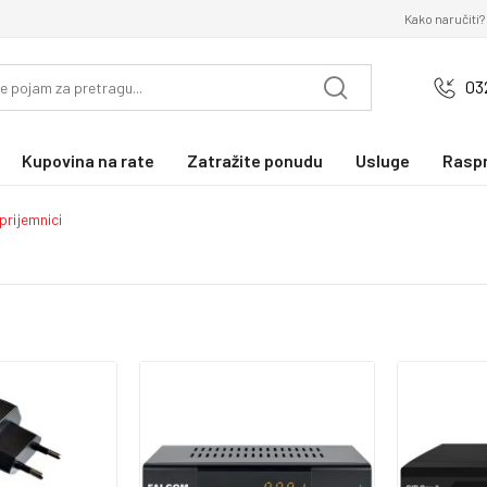
Kako naručiti?
03
Kupovina na rate
Zatražite ponudu
Usluge
Rasp
prijemnici