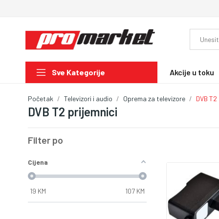
Akcije u toku
Sve Kategorije
Početak
Televizori i audio
Oprema za televizore
DVB T2 
DVB T2 prijemnici
Filter po
Cijena
19
KM
107
KM