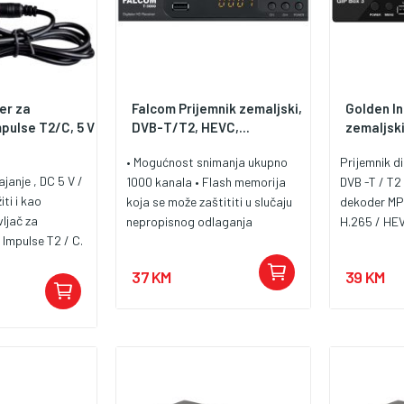
er za
Falcom Prijemnik zemaljski,
Golden In
mpulse T2/C, 5 V
DVB-T/T2, HEVC,...
zemaljski
• Mogućnost snimanja ukupno
Prijemnik d
janje , DC 5 V /
1000 kanala • Flash memorija
DVB -T / T2
iti i kao
koja se može zaštititi u slučaju
dekoder MPE
ljač za
nepropisnog odlaganja
H.265 / HE
 Impulse T2 / C.
softvera • Može raditi u
HE-AAC, MP
savršenom skladu sa središnjim
rezolucija 
37 KM
39 KM
sustavima • Jednostavan i
576p / 720p
praktičan dizajn izbornika •
1080p, više
Podrška za titlove • Podrška za
Player, PV
teletekst • Niska potrošnja
snimanja, O
energije • OSD u pravoj boji •
EPG Sučelje
Elektronički programski vodič
SCART, S/D
(EPG) • Napredni sustavi