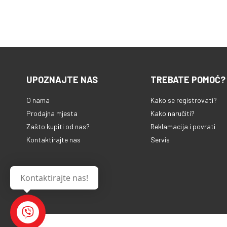
MP3, jednostavn
DDR3 • LED zasl
kompaktan dizaj
Povezivanje: 1 x
EPG, USB PVR 
USB; 1 x HDMI; •
snimanja, uključ
1.5A adapter • P
Frekventni opse
2 x baterija, 1 
862MHz, Nadog
software-a via 
UPOZNAJTE NAS
TREBATE POMOĆ?
130 x 65 x 30 m
5V
O nama
Kako se registrovati?
Prodajna mjesta
Kako naručiti?
Zašto kupiti od nas?
Reklamacija i povrati
Kontaktirajte nas
Servis
Kontaktirajte nas!