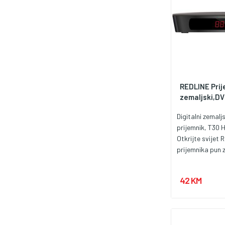
REDLINE Prij
zemaljski,DVB
Digitalni zemaljs
prijemnik, T30 
Otkrijte svijet 
prijemnika pun 
vrhunskom tehn
širokim raspon
42 KM
Naši proizvodi o
performanse, pr
svakoj potrebi, r
rješenja i prila