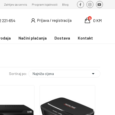
Zahtjev za servis
Program lojalnosti
Blog
0
Prijava / registracija
2 221-654
0 KM
rodaja
Načini plaćanja
Dostava
Kontakt

Najniža cijena
Sortiraj po: