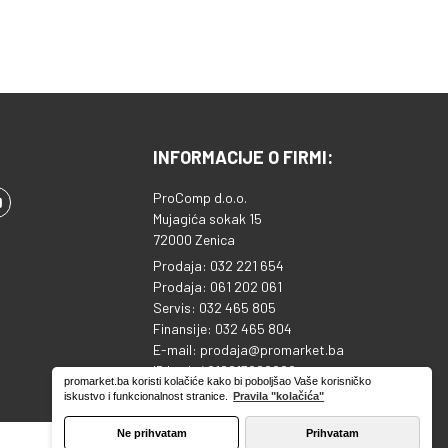
 jednostavan
oji omogućava
 i ručno
, kao i prilagođenu
nih kanala.
 programski vodič
rži u toku sa
INFORMACIJE O FIRMI:
, dok funkcije
dječije brave pružaju
ProComp d.o.o.
ktičnost i
Mujagića sokak 15
 Snimanje i
72000 Zenica
lne opcije Uređaj
Prodaja: 032 221 654
nimanje na USB
Prodaja: 061 202 061
ljučujući normalni i
Servis: 032 465 805
pomaknuti režim
Finansije: 032 465 804
utem USB priključka
E-mail: prodaja@promarket.ba
ezati i eksterni
ID broj: 4218813920000
promarket.ba koristi kolačiće kako bi poboljšao Vaše korisničko
Sparkasse banka: 1995130039753810
i, pa je moguće
iskustvo i funkcionalnost stranice.
Pravila "kolačića"
ti multimedijalne
ke, audio, video)
Ne prihvatam
Prihvatam