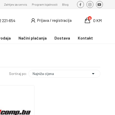
Zahtjev za servis
Program lojalnosti
Blog
0
Prijava / registracija
2 221-654
0 KM
rodaja
Načini plaćanja
Dostava
Kontakt

Najniža cijena
Sortiraj po: