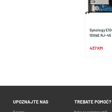
Synology E10
10GbE RJ-45 
437 KM
UPOZNAJTE NAS
TREBATE POMOĆ?
O nama
Kako se registrovati?