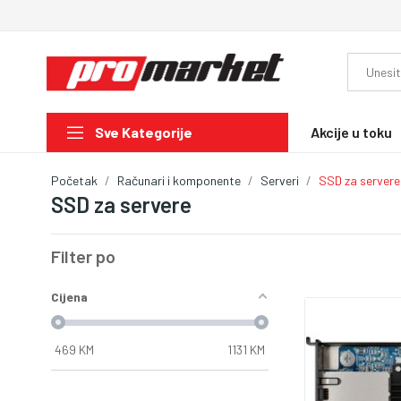
Akcije u toku
Sve Kategorije
Početak
Računari i komponente
Serveri
SSD za servere
SSD za servere
Filter po
Cijena
469
KM
1131
KM