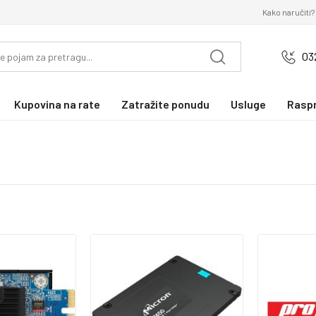
Kako naručiti?
03
Kupovina na rate
Zatražite ponudu
Usluge
Rasp