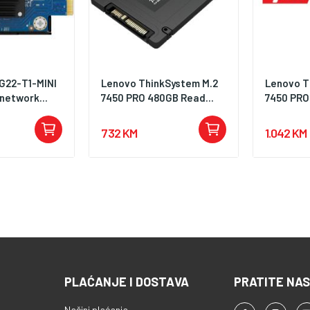
G22-T1-MINI
Lenovo ThinkSystem M.2
Lenovo T
network...
7450 PRO 480GB Read...
7450 PRO
732 KM
1.042 KM
PLAĆANJE I DOSTAVA
PRATITE NAS
Načini plaćanja