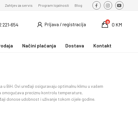
Zahtjev za servis
Program lojalnosti
Blog
0
Prijava / registracija
2 221-654
0 KM
rodaja
Načini plaćanja
Dostava
Kontakt
ma u BiH. Ovi uređaji osiguravaju optimalnu klimu u vašem
ja omogućava preciznu kontrolu temperature,
aji donose udobnost i uživanje tokom cijele godine.