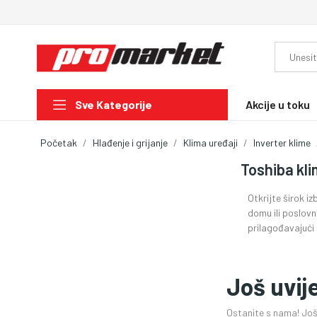
Akcije u toku
Sve Kategorije
Početak
Hlađenje i grijanje
Klima uređaji
Inverter klime
Toshiba kl
Otkrijte širok i
domu ili poslov
prilagođavajući 
Još uvij
Ostanite s nama! Još 