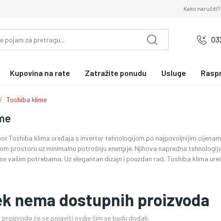
Kako naručiti?
03
Kupovina na rate
Zatražite ponudu
Usluge
Rasp
Toshiba klime
ime
zbor Toshiba klima uređaja s inverter tehnologijom po najpovoljnijim cijena
nom prostoru uz minimalnu potrošnju energije. Njihova napredna tehnologi
se vašim potrebama. Uz elegantan dizajn i pouzdan rad, Toshiba klima uređ
ek nema dostupnih proizvoda
proizvoda će se pojaviti ovdje čim se budu dodali.