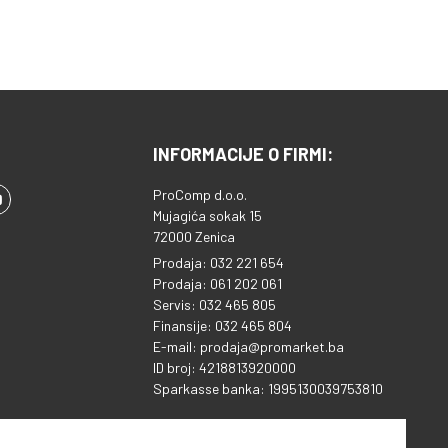
INFORMACIJE O FIRMI:
ProComp d.o.o.
Mujagića sokak 15
72000 Zenica
Prodaja: 032 221 654
Prodaja: 061 202 061
Servis: 032 465 805
Finansije: 032 465 804
E-mail: prodaja@promarket.ba
ID broj: 4218813920000
Sparkasse banka: 1995130039753810