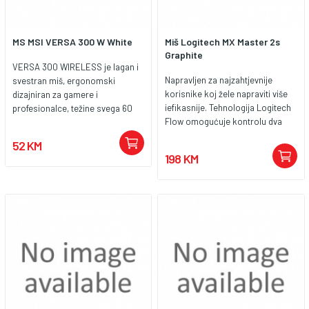
MS MSI VERSA 300 W White
Miš Logitech MX Master 2s
Graphite
VERSA 300 WIRELESS je lagan i
Napravljen za najzahtjevnije
svestran miš, ergonomski
korisnike koj žele napraviti više
dizajniran za gamere i
iefikasnije. Tehnologija Logitech
profesionalce, težine svega 60
Flow omogućuje kontrolu dva
grama. Nudi fleksibilne opcije
računala sjednim mišem i copy -
povezivanja putem MSI
52 KM
paste opcije među njima. U
SWIFTSPEED 2.4 GHz bežične
198 KM
kombinaciji s drugimnaprednim
veze, Bluetootha i žične veze za
funkcijama i zapanjujućim
različite postavke. Opremljen je
dizajnom ovaj miš pruža
vrlo preciznim optičkim
iznimnikonfor, kontrolu,
senzorom s rezolucijom do
preciznost i prilagodljivost.
8.000DPI, što osigurava točno
praćenje i brzu reakciju. Izrađen s
mikro prekidačima koji podnose
više od 30 milijuna klikova,
VERSA 300 WIRELESS pruža
izdržljivost, performanse i
udobnost.