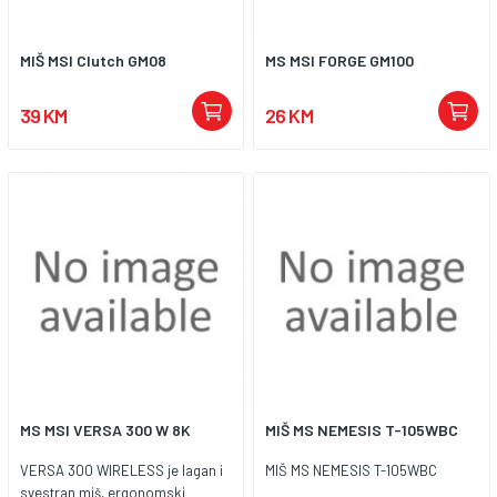
MIŠ MSI Clutch GM08
MS MSI FORGE GM100
39 KM
26 KM
MS MSI VERSA 300 W 8K
MIŠ MS NEMESIS T-105WBC
VERSA 300 WIRELESS je lagan i
MIŠ MS NEMESIS T-105WBC
svestran miš, ergonomski