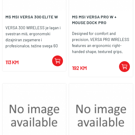
MS MSI VERSA 300 ELITE W
MS MSI VERSA PRO W +
MOUSE DOCK PRO
VERSA 300 WIRELESS je lagan i
Designed for comfort and
svestran miš, ergonomski
precision, VERSA PRO WIRELESS
dizajniran zagamere i
features an ergonomic right-
profesionalce, težine svega 60
handed shape, textured grips,
grama. Nudi fleksibilne opcije
and 13 programmable buttons.
povezivanja putem MSI
113 KM
Powered by a PixArt PAW-3395
SWIFTSPEED 2.4 GHz bežične
192 KM
optical sensor and OMRON
veze, Bluetootha i žične veze za
optical switches. Enjoy versatile
različite postavke. Opremljen je
connectivity with 2.4GHz
vrlo preciznim optičkim
Wireless, Bluetooth and USB, up
senzorom s rezolucijom do
to 80 hours of battery life, and
8.000DPI, što osigurava točno
continuous use while charging.
praćenje i brzu reakciju. Izrađen s
For effortless power, the MOUSE
mikro prekidačima koji podnose
DOCK PRO offers magnetic Qi
više od 30 milijuna klikova,
wireless charging with
VERSA 300 WIRELESS pruža
customizable RGB lighting.
izdržljivost, performanse i
udobnost.