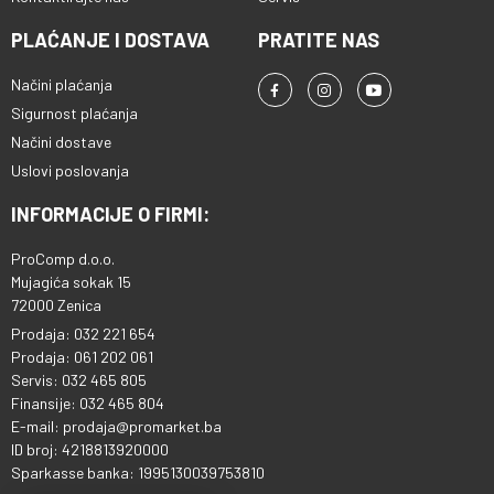
PLAĆANJE I DOSTAVA
PRATITE NAS
Načini plaćanja
Sigurnost plaćanja
Načini dostave
Uslovi poslovanja
INFORMACIJE O FIRMI:
ProComp d.o.o.
Mujagića sokak 15
72000 Zenica
Prodaja: 032 221 654
Prodaja: 061 202 061
Servis: 032 465 805
Finansije: 032 465 804
E-mail: prodaja@promarket.ba
ID broj: 4218813920000
Sparkasse banka: 1995130039753810