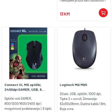
i dešnjake pruža vam udobnost i
pouzdanu ko ntrolu.
13 KM
Connect XL Miš optički,
Logitech Miš M90
2400dpi GAMER, USB, 6...
Žičani, USB, optički, 1000 dpi,
Optički miš GAMER,
Tipke 2 + scroll, Dimenzije
800/1200/1600/2400 dpi (
62x113x38mm, Dužina kabla 1.8m,
mogućnost podešavanja ), 6 tipki,
Boja crna