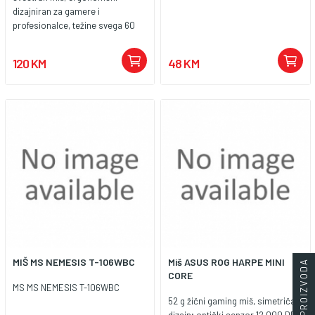
dizajniran za gamere i
profesionalce, težine svega 60
grama. Nudi fleksibilne opcije
povezivanja putem MSI
120 KM
48 KM
SWIFTSPEED 2.4 GHz bežične
veze, Bluetootha i žične veze za
različite postavke. Opremljen je
vrlo preciznim optičkim
senzorom s rezolucijom do
8.000 DPI, što osigurava točno
praćenje i brzu reakciju. Izrađen s
mikro prekidačima koji podnose
više od 30 milijuna klikova,
VERSA 300 WIRELESS pruža
izdržljivost, performanse i
udobnost.
MIŠ MS NEMESIS T-106WBC
Miš ASUS ROG HARPE MINI
FILTERI PROIZVODA
CORE
MS MS NEMESIS T-106WBC
52 g žični gaming miš, simetričan