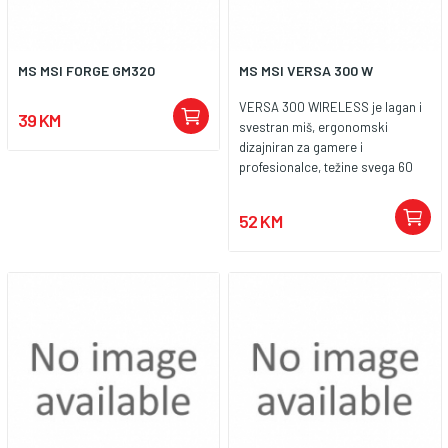
MS MSI FORGE GM320
MS MSI VERSA 300 W
VERSA 300 WIRELESS je lagan i
39 KM
svestran miš, ergonomski
dizajniran za gamere i
profesionalce, težine svega 60
grama. Nudi fleksibilne opcije
povezivanja putem MSI
52 KM
SWIFTSPEED 2.4 GHz bežične
veze, Bluetootha i žične veze za
različite postavke. Opremljen je
vrlo preciznim optičkim
senzorom s rezolucijom do
8.000DPI, što osigurava točno
praćenje i brzu reakciju. Izrađen s
mikro prekidačima koji podnose
više od 30 milijuna klikova,
VERSA 300 WIRELESS pruža
izdržljivost, performanse i
udobnost.