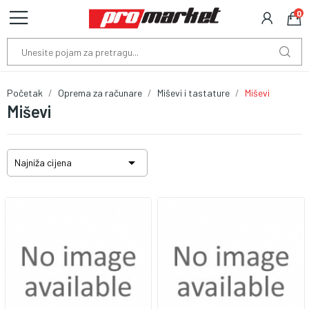
0
Početak
Oprema za računare
Miševi i tastature
Miševi
Miševi

Najniža cijena