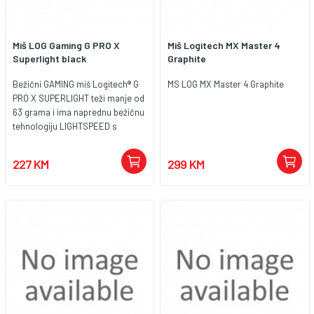
Miš LOG Gaming G PRO X
Miš Logitech MX Master 4
Superlight black
Graphite
Bežični GAMING miš Logitech® G
MS LOG MX Master 4 Graphite
PRO X SUPERLIGHT teži manje od
63 grama i ima naprednu bežičnu
tehnologiju LIGHTSPEED s
niskom latencijom. Opremljen
senzorom HERO 25K, bežični miš
227 KM
299 KM
Logitech PRO X SUPERLIGHT
pruža submikronsku preciznost i
izvrsnu točnost praćenja. Kao
jedan od naših najlakših i najbržih
PRO miševa, PRO X SUPERLIGHT
je dizajniran za profesionalne e-
sportaše koji žele podići svoju
igru ​​na višu razinu glatkom igrom
i neusporedivim performansama.