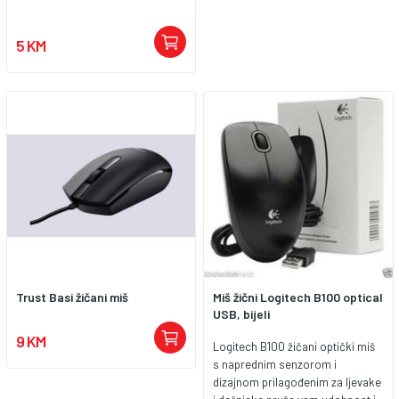
5 KM
Trust Basi žičani miš
Miš žični Logitech B100 optical
USB, bijeli
9 KM
Logitech B100 žičani optički miš
s naprednim senzorom i
dizajnom prilagođenim za ljevake