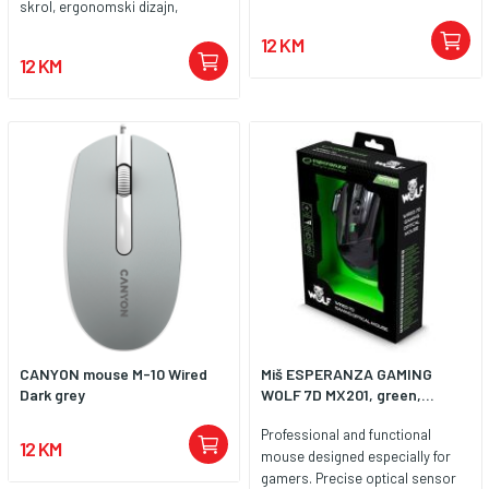
skrol, ergonomski dizajn,
konekcija USB, Plug and Play
12 KM
12 KM
CANYON mouse M-10 Wired
Miš ESPERANZA GAMING
Dark grey
WOLF 7D MX201, green,...
Professional and functional
12 KM
mouse designed especially for
gamers. Precise optical sensor