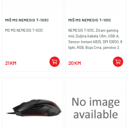
MIŠ MS NEMESIS T-103C
MIŠ MS NEMESIS T-101C
MS MS NEMESIS T-103C
NEMESIS T-101C, Žičani gaming
miš, Duljina kabela 1,8m, USB-A,
Senzor Instant A825, DPI 12800, 8
tipki, RGB, Boja Crna, jamstvo 2
godine
21 KM
20 KM