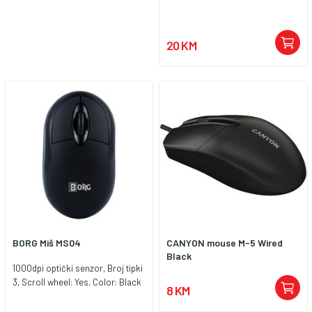
20 KM
BORG Miš MS04
CANYON mouse M-5 Wired
Black
1000dpi optički senzor, Broj tipki
3, Scroll wheel: Yes, Color: Black
8 KM