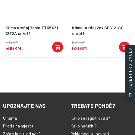
Klima uređaj Tesla TT35X81-
Klima uređaj Vox SFG12-SC
1232A on/off
on/off
565 KM
579 KM
509 KM
521 KM
FILTERI PROIZVODA
UPOZNAJTE NAS
TREBATE POMOĆ?
O nama
Kako se registrovati?
Prodajna mjesta
Kako naručiti?
Zašto kupiti od nas?
Reklamacija i povrati