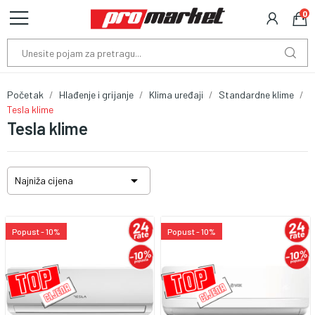
0
Početak
Hlađenje i grijanje
Klima uređaji
Standardne klime
Tesla klime
Tesla klime

Najniža cijena
Popust - 10%
Popust - 10%