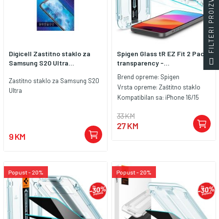
FILTERI PROIZVODA
Digicell Zastitno staklo za
Spigen Glass tR EZ Fit 2 Pack,
Samsung S20 Ultra...
transparency -...
Brend opreme:
Spigen
Zastitno staklo za Samsung S20
Vrsta opreme:
Zaštitno staklo
Ultra
Kompatibilan sa:
iPhone 16/15
33 KM
27 KM
9 KM
Popust - 20%
Popust - 20%