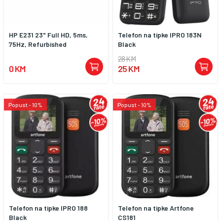
HP E231 23" Full HD, 5ms,
Telefon na tipke IPRO 183N
75Hz, Refurbished
Black
28 KM
0 KM
25 KM
Popust - 10%
Popust - 10%
Telefon na tipke IPRO 188
Telefon na tipke Artfone
Black
CS181