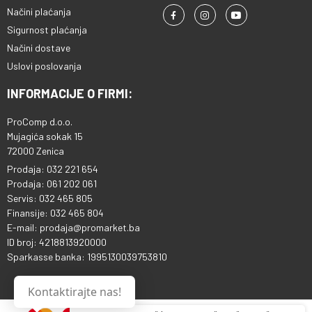
Načini plaćanja
Sigurnost plaćanja
Načini dostave
Uslovi poslovanja
INFORMACIJE O FIRMI:
ProComp d.o.o.
Mujagića sokak 15
72000 Zenica
Prodaja: 032 221 654
Prodaja: 061 202 061
Servis: 032 465 805
Finansije: 032 465 804
E-mail: prodaja@promarket.ba
ID broj: 4218813920000
Sparkasse banka: 1995130039753810
Kontaktirajte nas!