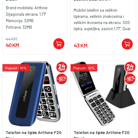
Brend mobitela:
Artfone
Mobilni telefon sa velikim
Dijagonala ekrana:
1.77''
tipkama, velikim znakovima i
Memorija:
32MB
velikim ikonama na ekranu. SOS
Pohrana:
32MB
tipka, svjetiljka, zaslon 1.77", Dual
SIM, BT, FM radio, baterija: 600,
44 KM
mAh, crvena boja.
40 KM
43 KM
Popust - 10%
Popust - 10%
Telefon na tipke Artfone F20
Telefon na tipke Artfone F20