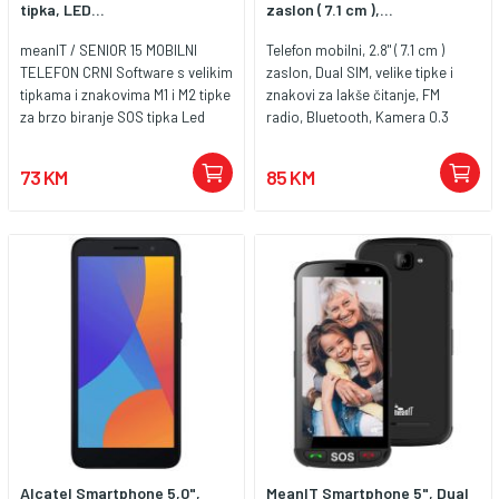
tipka, LED...
zaslon ( 7.1 cm ),...
meanIT / SENIOR 15 MOBILNI
Telefon mobilni, 2.8" ( 7.1 cm )
TELEFON CRNI Software s velikim
zaslon, Dual SIM, velike tipke i
tipkama i znakovima M1 i M2 tipke
znakovi za lakše čitanje, FM
za brzo biranje SOS tipka Led
radio, Bluetooth, Kamera 0.3
svjetiljka Uređaj prilagođen za
Mpixel-a, SOS tipka, Li-Ion
osobe starije dobi 1800mAh LiIon
baterija 1000 mAh
73 KM
85 KM
baterija
Alcatel Smartphone 5,0",
MeanIT Smartphone 5", Dual