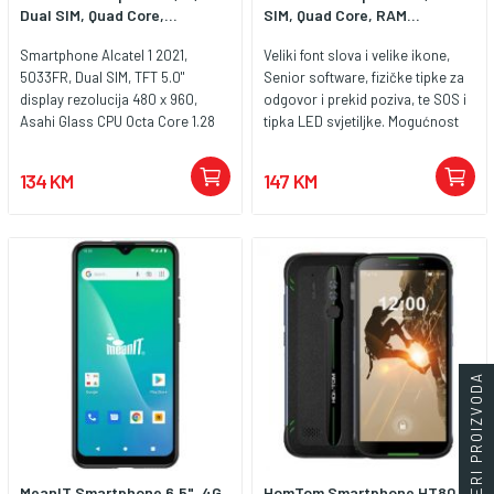
Dual SIM, Quad Core,...
SIM, Quad Core, RAM...
Smartphone Alcatel 1 2021,
Veliki font slova i velike ikone,
5033FR, Dual SIM, TFT 5.0"
Senior software, fizičke tipke za
display rezolucija 480 x 960,
odgovor i prekid poziva, te SOS i
Asahi Glass CPU Octa Core 1.28
tipka LED svjetiljke. Mogućnost
GHz Cortex-A53, chipset
korištenja i klasičnog Android 11
Mediatek MT6739, grafička
Go sučelja, pojačana glasnoća
134 KM
147 KM
kartica PowerVR GE8100., RAM
razgovora, u pakiranju priložen
memorija 1 GB, interna memorija
stalak za punjenje. Smartphone
16 GB Kamera 5 Mpixel, LED
Start S5, Dual SIM, 5" ekran, CPU
bljeskalica, video 720p@30fps,
Quad Core, RAM memorija 2GB,
prednja kamera 2 Mpixel, video
interna memorija 16GB, utor za
720p@30fps Povezivost: WiFi
microSD memorijsku karticu (
802.11 b/g/n, Bluetooth 4.2, USB
max. 32 GB ), zadnja kamera 2
2.0, GPS Baterija Li-Ion 2000
Mpixel, prednja kamera 0.3
mAh, dimenzije: 137.6 x 65.7 x 9.8
Mpixel. Baterija 2200mAh. Ostalo:
FILTERI PROIZVODA
mm Operativni sustav Android 11
GPS, BT, FM radio, SOS tipka, LED
Go edition
svjetiljka Uređaj prilagođen za
starije osobe Operativni sustav
Android 11 GO EditionPodrzava
WhatUP, Viber, Skype
MeanIT Smartphone 6.5", 4G
HomTom Smartphone HT80