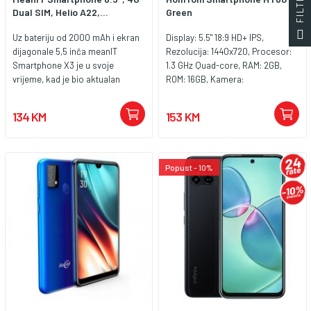
Dual SIM, Helio A22,...
Green
Uz bateriju od 2000 mAh i ekran
Display: 5.5" 18:9 HD+ IPS,
dijagonale 5,5 inča meanIT
Rezolucija: 1440x720, Procesor:
Smartphone X3 je u svoje
1.3 GHz Quad-core, RAM: 2GB,
vrijeme, kad je bio aktualan
ROM: 16GB, Kamera:
Android 11, bio dobar pametni
13MP+5MP(zadnja), 5MP(prednja),
telefon. U pakiranju ste dobili i
NFC, Wireless charging, IP68 Dust
134 KM
153 KM
zaštitnu silikonsku masku.
and waterproof, OS: Android 10.0,
Nasljednik meanIT Smartphone
Battery: 4300mAh, Ostalo:
X4 nastavio je s unaprjeđenjima
DualSIM, 4G, 3G, 2G, WLAN, GPS,
te je kapacitet baterije povećan
AGPS, Bluetooth 4.0, FM radio,
Popust - 10%
na 2800 mAh, a i ekran je pratio
Fast charge 15W, Garancija 1
trendove, uz 6,26 inča i drop urez
godina.
za prednju kameru. Najnoviji
model meanIT Smartphone X5
ljestvicu podiže još više, uz
dodatak novih značajki, a u
pakiranju također uključuje gratis
prozirnu silikonsku zaštitnu
masku. Dobit ćete i kompletan
punjač u pakiranju. - Velika