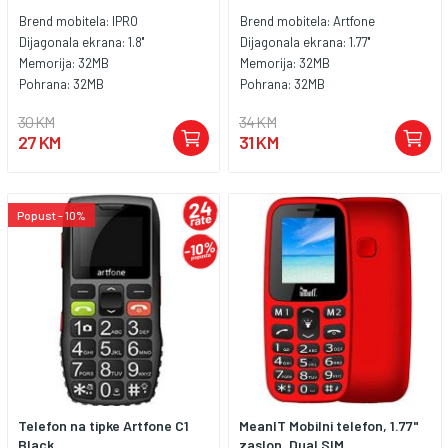
Brend mobitela:
IPRO
Brend mobitela:
Artfone
Dijagonala ekrana:
1.8''
Dijagonala ekrana:
1.77''
Memorija:
32MB
Memorija:
32MB
Pohrana:
32MB
Pohrana:
32MB
30 KM
34 KM
27 KM
31 KM
Popust - 10%
Telefon na tipke Artfone C1
MeanIT Mobilni telefon, 1.77"
Black
zaslon, Dual SIM,...