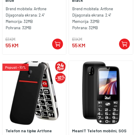
Blue
Black
Brend mobitela:
Artfone
Brend mobitela:
Artfone
Dijagonala ekrana:
2.4''
Dijagonala ekrana:
2.4''
Memorija:
32MB
Memorija:
32MB
Pohrana:
32MB
Pohrana:
32MB
61 KM
61 KM
55 KM
55 KM
Popust - 10%
Telefon na tipke Artfone
MeanIT Telefon mobilni, SOS