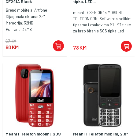
CF241A Black
tipka, LED...
Brend mobitela:
Artfone
meanIT / SENIOR 15 MOBILNI
Dijagonala ekrana:
2.4''
TELEFON CRNI Software s velikim
Memorija:
32MB
tipkama i znakovima M1 i M2 tipke
Pohrana:
32MB
za brzo biranje SOS tipka Led
svjetiljka Uređaj prilagođen za
67 KM
osobe starije dobi 1800mAh LiIon
60 KM
73 KM
baterija
MeanIT Telefon mobilni, SOS
MeanIT Telefon mobilni, 2.8"