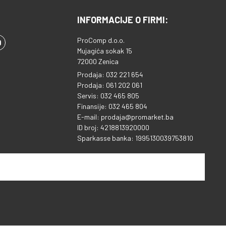
INFORMACIJE O FIRMI:
ProComp d.o.o.
Mujagića sokak 15
72000 Zenica
Prodaja: 032 221 654
Prodaja: 061 202 061
Servis: 032 465 805
Finansije: 032 465 804
E-mail: prodaja@promarket.ba
ID broj: 4218813920000
Sparkasse banka: 1995130039753810