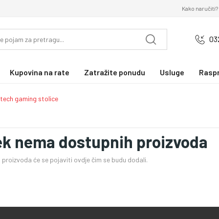
Kako naručiti?
03
Kupovina na rate
Zatražite ponudu
Usluge
Rasp
tech gaming stolice
ek nema dostupnih proizvoda
proizvoda će se pojaviti ovdje čim se budu dodali.