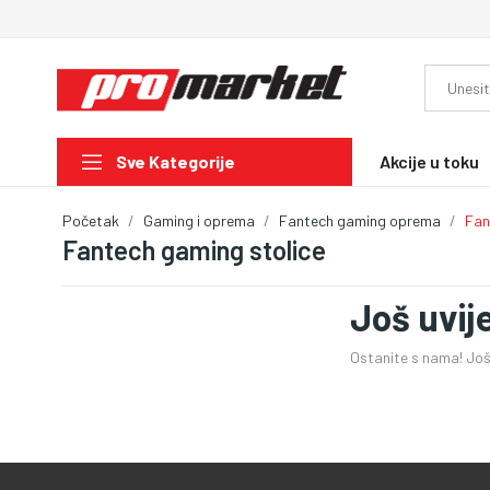
Akcije u toku
Sve Kategorije
Početak
Gaming i oprema
Fantech gaming oprema
Fan
Fantech gaming stolice
Još uvij
Ostanite s nama! Još 