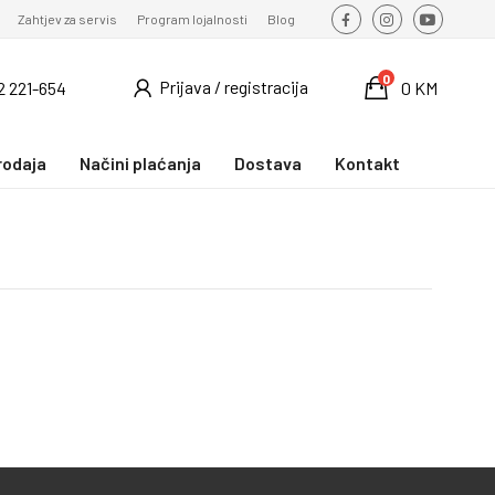
Zahtjev za servis
Program lojalnosti
Blog
0
Prijava / registracija
2 221-654
0 KM
rodaja
Načini plaćanja
Dostava
Kontakt