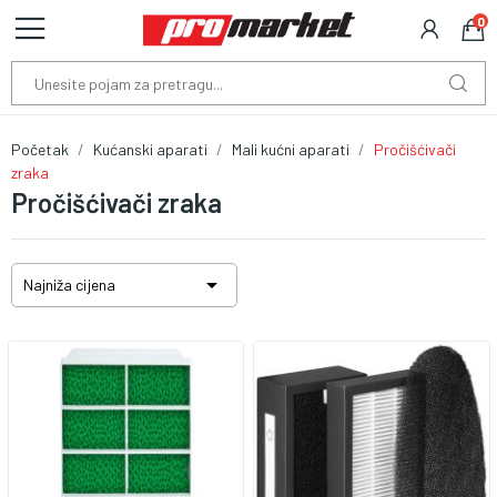
0
Početak
Kućanski aparati
Mali kućni aparati
Pročišćivači
zraka
Pročišćivači zraka

Najniža cijena