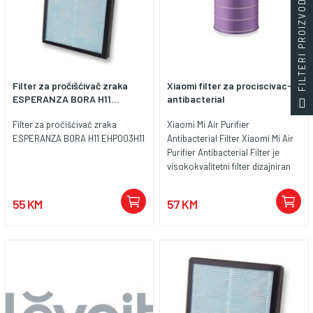
FILTERI PROIZVODA
Filter za pročišćivač zraka
Xiaomi filter za prociscivac-
ESPERANZA BORA H11...
antibacterial
Filter za pročišćivač zraka
Xiaomi Mi Air Purifier
ESPERANZA BORA H11 EHP003H11
Antibacterial Filter Xiaomi Mi Air
Purifier Antibacterial Filter je
visokokvalitetni filter dizajniran
za efikasno uklanjanje bakterija i
drugih štetnih supstanci iz zraka,
55 KM
57 KM
pružajući čistu i zdravu okolinu.
Ključne Karakteristike: Filtracija:
Antibakterijski filter može ukloniti
do 99% bakterija, PM2.5 čestica i
drugih štetnih mikroorganizama
iz zraka. Struktura: Trostruki
sistem filtriranja uključuje
primarni filter, HEPA filter i sloj sa