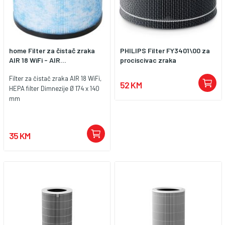
home Filter za čistač zraka
PHILIPS Filter FY3401\00 za
AIR 18 WiFi - AIR...
prociscivac zraka
Filter za čistač zraka AIR 18 WiFi,
52 KM
HEPA filter Dimnezije Ø 174 x 140
mm
35 KM