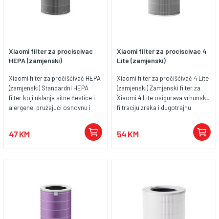
Xiaomi filter za prociscivac
Xiaomi filter za prociscivac 4
HEPA (zamjenski)
Lite (zamjenski)
Xiaomi filter za pročišćivač HEPA
Xiaomi filter za pročišćivač 4 Lite
(zamjenski) Standardni HEPA
(zamjenski) Zamjenski filter za
filter koji uklanja sitne čestice i
Xiaomi 4 Lite osigurava vrhunsku
alergene, pružajući osnovnu i
filtraciju zraka i dugotrajnu
pouzdanu filtraciju zraka. Ključne
učinkovitost pročišćivača, što je
karakteristike: Kompatibilnost:
posebno važno u urbanim
47 KM
54 KM
Xiaomi pročišćivači kompatibilni
sredinama s visokim nivoom
s HEPA filterom Tip filtera: HEPA
zagađenja. Ključne
H13 Filtracijska efikasnost:
karakteristike: Kompatibilnost:
Uklanja PM2.5, prašinu, polen, dim
Xiaomi 4 Lite pročišćivač zraka
i alergene. Idealan za sve tipove
Tip filtera: HEPA H13 + aktivni
domaćinstava. Materijali:
ugljen Filtracijska efikasnost:
Visokokvalitetni HEPA sloj visoke
Uklanja PM2.5, prašinu, dim,
gustoće. Trajanje: Preporučena
polen, alergene i neugodne
zamjena svakih 6 mjeseci.
mirise. Pogodno za kuće s