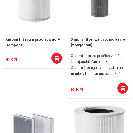
informacija i kupovinu, posjetite
Xiaomi Global i Shopee
Xiaomi filter za prociscivac 4
Xiaomi filter za prociscivac 4
Compact
(zamjenski)
Xiaomi filter za pročišćivač 4
61 KM
(zamjenski) Zamjenski filter za
Xiaomi 4 osigurava dugotrajnu i
učinkovitu filtraciju, pomažući da
vaš prostor ostane zdrav i bez
štetnih čestica. Ključne
61 KM
karakteristike: Kompatibilnost:
Xiaomi 4 pročišćivač zraka Tip
filtera: HEPA H13 + aktivni ugljen
Filtracijska efikasnost: Uklanja
PM2.5 čestice, prašinu, polen,
dim, alergene i neugodne mirise.
Idealno za kućanstva s kućnim
ljubimcima i alergijama. Materijali: