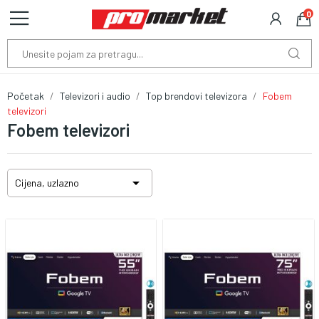
0
Početak
Televizori i audio
Top brendovi televizora
Fobem
televizori
Fobem televizori

Cijena, uzlazno