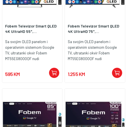
Fobem Televizor Smart QLED
Fobem Televizor Smart QLED
4K UltraHD 55",...
4K UltraHD 75",...
Sa svojim QLED panelom i
Sa svojim QLED panelom i
operativnim sistemom Google
operativnim sistemom Google
TV, ultratanki okvir Fobem
TV, ultratanki okvir Fobem
MT55EG8000QF nudi
MT55EG8000QF nudi
jednostavan pristup popularnim
jednostavan pristup popularnim
aplikacijama kao što su Netflix,
aplikacijama kao što su Netflix,
595 KM
1.255 KM
YouTube, Spotify. Nudi sjajno TV
YouTube, Spotify. Nudi sjajno TV
iskustvo sa svojim ugrađenim
iskustvo sa svojim ugrađenim
satelitskim prijemnikom i
satelitskim prijemnikom i
energetski učinkovitom
energetski učinkovitom
strukturom. Smart QLED TV
strukturom. Smart QLED TV
prijemnik, 55" (140 cm), Google TV
prijemnik, 75" (190 cm), Google TV
Ultra HD 4K ( 3840 x 2160 )
Ultra HD 4K ( 3840 x 2160 )
rezolucija, HDR10+ 4-Core CPU,
rezolucija, HDR10+ 4-Core CPU,
2GB RAM memorije, 8GB ROM
2GB RAM memorije, 8GB ROM
memorije DVB- S2 / T2 / C tuner,
memorije DVB- S2 / T2 / C tuner,