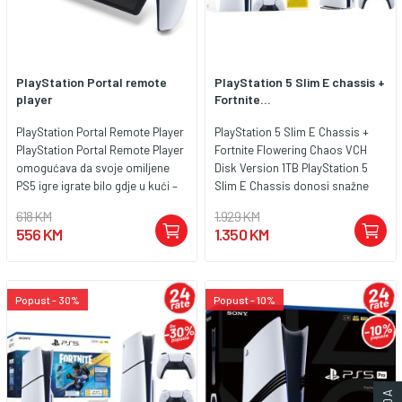
PlayStation Portal remote
PlayStation 5 Slim E chassis +
player
Fortnite...
PlayStation Portal Remote Player
PlayStation 5 Slim E Chassis +
PlayStation Portal Remote Player
Fortnite Flowering Chaos VCH
omogućava da svoje omiljene
Disk Version 1TB PlayStation 5
PS5 igre igrate bilo gdje u kući –
Slim E Chassis donosi snažne
bez potrebe za
performanse nove generacije u
618 KM
1.929 KM
televizorom.Povezuje se bežično
tanjem i elegantnijem kućištu.
556 KM
1.350 KM
s vašom PlayStation 5 konzolom
Konzola omogućava izuzetno
putem Wi-Fi mreže i omogućava
brzo učitavanje igara, glatko
streamanje igara u realnom
igranje uz visoke frame rateove i
vremenu, uz potpunu podršku za
impresivnu grafiku zahvaljujući
Popust - 30%
Popust - 10%
DualSense funkcije poput
SSD disku i naprednom hardveru.
haptičkog feedbacka i adaptivnih
Disk verzija omogućava
triggera.Veliki 8-inčni Full HD
korištenje fizičkih igara i
ekran sa 60 Hz osvježenjem
multimedijalnog sadržaja. U
prikazuje oštru i živopisnu sliku,
paketu dolazi Fortnite Flowering
dok ergonomski dizajn osigurava
Chaos VCH sadržaj, koji donosi