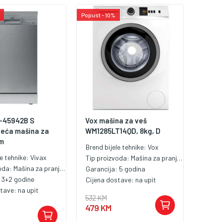
ena i energije.
Popust - 10%
-45942B S
Vox mašina za veš
eća mašina za
WM1285LT14QD, 8kg, D
cm
Brend bijele tehnike:
Vox
le tehnike:
Vivax
Tip proizvoda:
Mašina za pranje veša
voda:
Mašina za pranje posuđa od 45 cm
Garancija:
5 godina
:
3+2 godine
Cijena dostave:
na upit
stave:
na upit
532 KM
479 KM