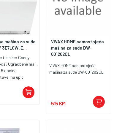
a mašina za suđe
VIVAX HOME samostojeća
 3E7L0W ,E...
mašina za suđe DW-
601262CL
le tehnike:
Candy
voda:
Ugradbene mašine za pranje posuđa 60 cm
VIVAX HOME samostojeća
:
5 godina
mašina za suđe DW-601262CL
stave:
na upit
515 KM