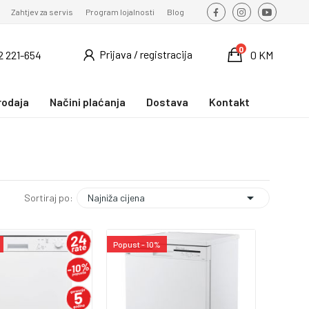
Zahtjev za servis
Program lojalnosti
Blog
0
Prijava / registracija
2 221-654
0 KM
rodaja
Načini plaćanja
Dostava
Kontakt

Najniža cijena
Sortiraj po:
Popust - 10%