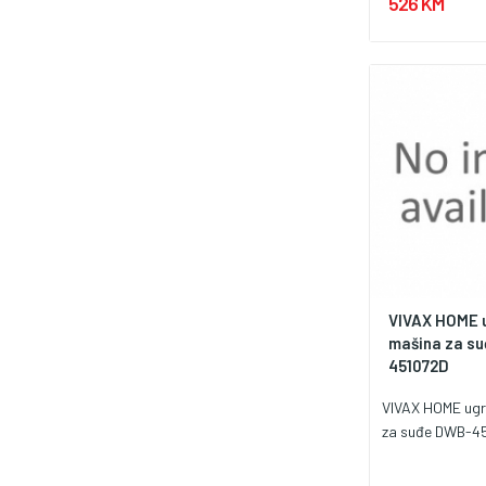
526 KM
VIVAX HOME 
mašina za s
451072D
VIVAX HOME ug
za suđe DWB-4