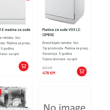
0 E mašina za suđe
Mašina za suđe VOX LC
12PB0E
le tehnike:
Vox
Brend bijele tehnike:
Vox
voda:
Mašina za pranje posuđa od 60 cm
Tip proizvoda:
Mašina za pranje posuđa od 60 cm
:
5 godina
Garancija:
5 godina
stave:
na upit
Cijena dostave:
na upit
531 KM
478 KM