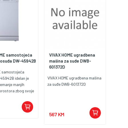
ME samostojeća
VIVAX HOME ugradbena
 posuđa DW-45942B
mašina za suđe DWB-
601372D
E samostojeća
VIVAX HOME ugradbena mašina
-45942B idelan je
za suđe DWB-601372D
remanje manjih
prostora zbog svoje
 cm. Unatoč širini
že oprati 9 seta
 nivoa košara. Brzo
567 KM
nzivni program i eco
mogućuju vam