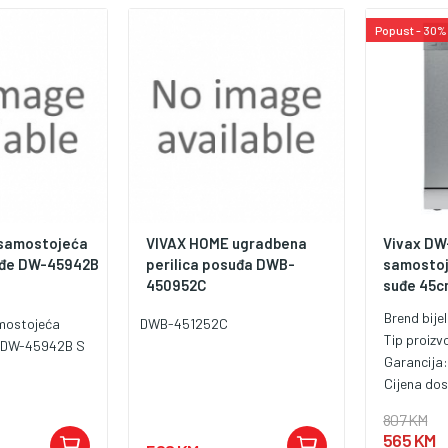
uštedu vrem
Popust - 30%
samostojeća
VIVAX HOME ugradbena
Vivax DW
uđe DW-45942B
perilica posuđa DWB-
samostoj
450952C
suđe 45
Brend bije
mostojeća
DWB-451252C
Tip proiz
e DW-45942B S
Garancija
Cijena do
807 KM
565 KM