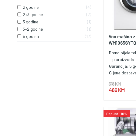
2 godine
4
2+3 godine
2
3 godine
1
3+2 godine
1
Vox mašina z
5 godina
17
WM1065SYTQD
Brend bijele te
Tip proizvoda
Garancija:
5 g
Cijena dostav
518 KM
466 KM
Popust - 10%