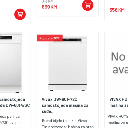
913 KM
639 KM
556 KM
Popust - 30%
samostojeća
Vivax DW-601472C
VIVAX HO
uđa DW-601473C
samostojeća mašina za
mašina z
suđe...
ća perilica
VIVAX HOM
Brend bijele tehnike:
Vivax
473C svojim
mašina za 
Tip proizvoda:
Mašina za pranje posuđa od 60 cm