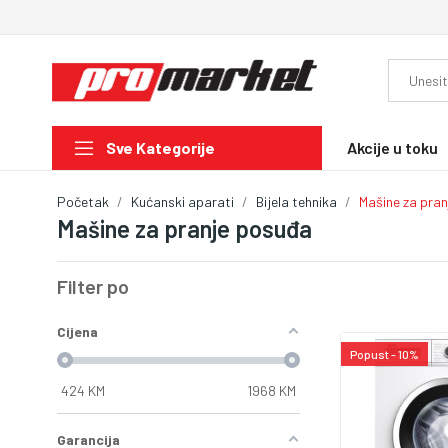
Akcije u toku
Sve Kategorije
Početak
Kućanski aparati
Bijela tehnika
Mašine za pra
Mašine za pranje posuđa
Filter po
Cijena
Popust - 10%
424
KM
1968
KM
Garancija