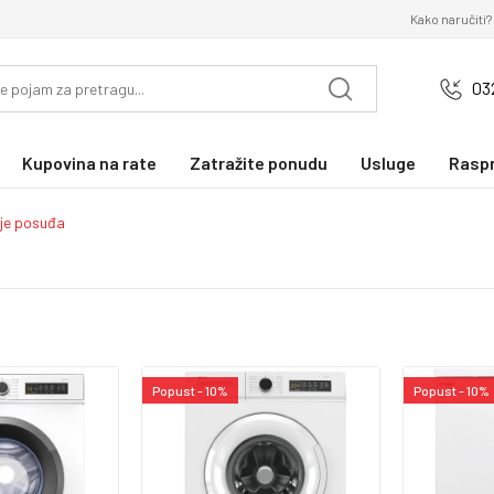
Kako naručiti?
03
Kupovina na rate
Zatražite ponudu
Usluge
Rasp
nje posuđa
Popust - 10%
Popust - 10%