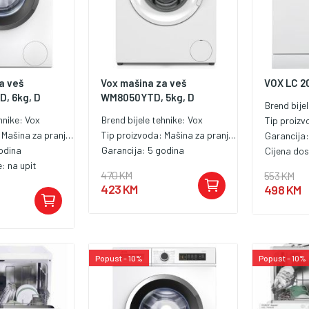
a veš
Vox mašina za veš
VOX LC 2
, 6kg, D
WM8050YTD, 5kg, D
Brend bije
hnike:
Vox
Brend bijele tehnike:
Vox
Tip proiz
:
Mašina za pranje veša
Tip proizvoda:
Mašina za pranje veša
Garancija
odina
Garancija:
5 godina
Cijena do
e:
na upit
470 KM
553 KM
423 KM
498 KM
Popust - 10%
Popust - 10%