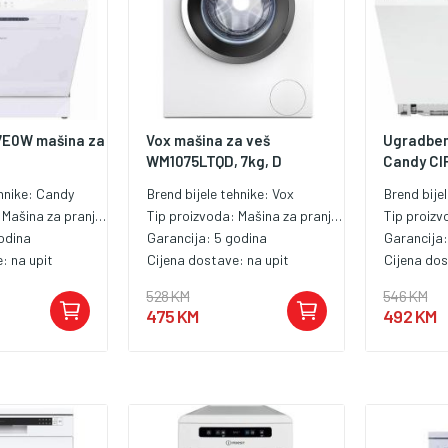
7E0W mašina za
Vox mašina za veš
Ugradben
WM1075LTQD, 7kg, D
Candy CIP
hnike:
Candy
Brend bijele tehnike:
Vox
Brend bije
:
Mašina za pranje posuđa od 60 cm
Tip proizvoda:
Mašina za pranje veša
Tip proiz
odina
Garancija:
5 godina
Garancija
e:
na upit
Cijena dostave:
na upit
Cijena do
528 KM
546 KM
475 KM
492 KM