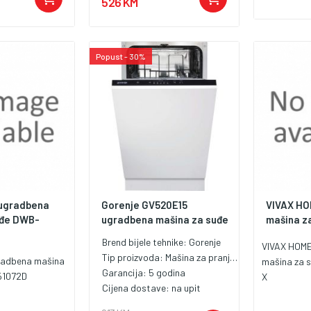
526 KM
Popust - 30%
ugradbena
Gorenje GV520E15
VIVAX HO
uđe DWB-
ugradbena mašina za suđe
mašina za
Brend bijele tehnike:
Gorenje
VIVAX HOM
Tip proizvoda:
Mašina za pranje posuđa od 45 cm
radbena mašina
mašina za 
Garancija:
5 godina
51072D
X
Cijena dostave:
na upit