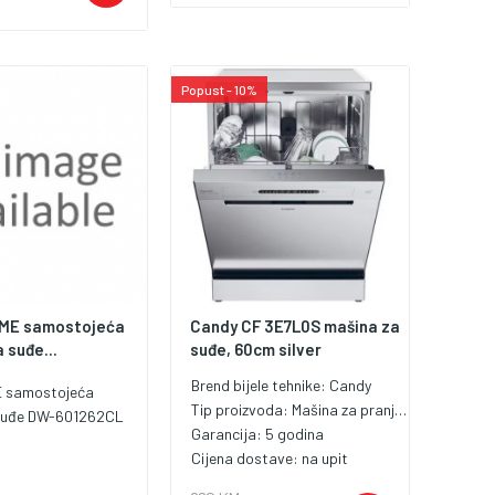
Popust - 10%
ME samostojeća
Candy CF 3E7L0S mašina za
 suđe...
suđe, 60cm silver
Brend bijele tehnike:
Candy
E samostojeća
Tip proizvoda:
Mašina za pranje posuđa od 60 cm
suđe DW-601262CL
Garancija:
5 godina
Cijena dostave:
na upit