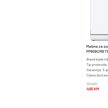
Mašina za su
PP60BCM6 T
Brend bijele te
Tip proizvoda
Garancija:
5 g
Cijena dostav
707 KM
495 KM