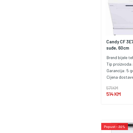
Candy CF 3E
suđe, 60cm
Brend bijele te
Tip proizvoda
Garancija:
5 g
Cijena dostav
571 KM
514 KM
Popust - 30%