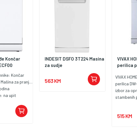
đe Končar
INDESIT DSFO 3T224 Masina
VIVAX HO
ECF00
za sudje
perilica
hnike:
Končar
VIVAX HOM
563 KM
:
Mašina za pranje posuđa od 60 cm
perilica DW
odina
izbor za op
e:
na upit
stambenih 
širine od 45
uređaja, mo
515 KM
posuđa na 2
pranje, inte
program o