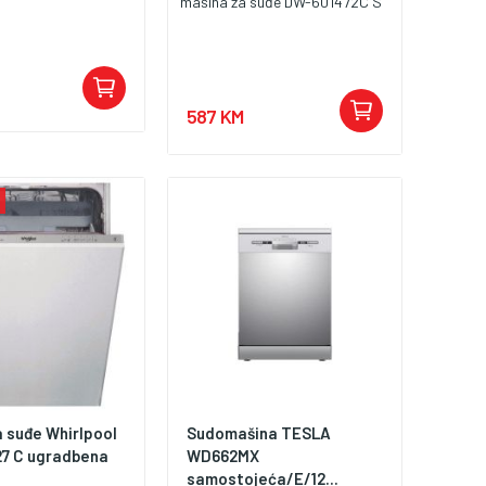
mašina za suđe DW-601472C S
587 KM
a suđe Whirlpool
Sudomašina TESLA
7 C ugradbena
WD662MX
samostojeća/E/12...