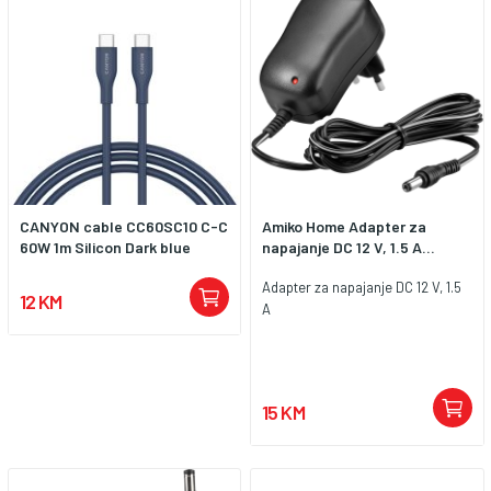
CANYON cable CC60SC10 C-C
Amiko Home Adapter za
60W 1m Silicon Dark blue
napajanje DC 12 V, 1.5 A...
Adapter za napajanje DC 12 V, 1.5
12 KM
A
15 KM