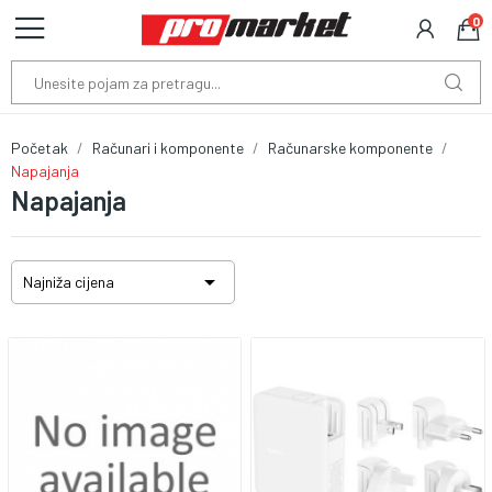
0
Početak
Računari i komponente
Računarske komponente
Napajanja
Napajanja

Najniža cijena