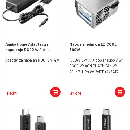
Amiko Home Adapter za
Napojna jedinica EZ COOL
napajanje DC 12 V, 4 A -...
500W
Adapter za napajanje DC 12 V, 4 A
"500W 1.3V ATX power supply W/
SGCC W/ 8CM BLACK FAN W/
20+4PIN, P4 W/ 2xIDE+2xSATA "
31 KM
31 KM