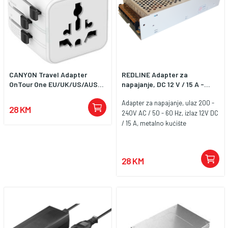
CANYON Travel Adapter
REDLINE Adapter za
OnTour One EU/UK/US/AUS...
napajanje, DC 12 V / 15 A -...
Adapter za napajanje, ulaz 200 -
28 KM
240V AC / 50 - 60 Hz, izlaz 12V DC
/ 15 A, metalno kućište
28 KM