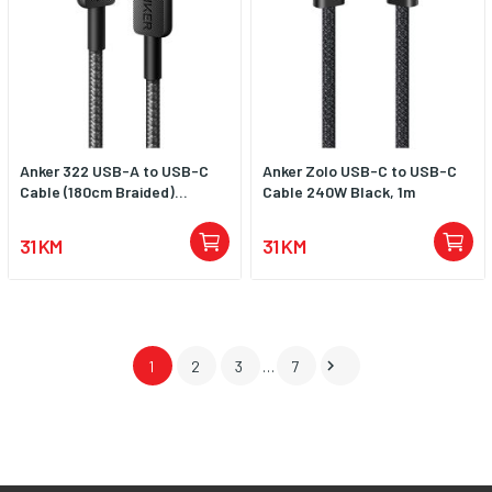
Anker 322 USB-A to USB-C
Anker Zolo USB-C to USB-C
Cable (180cm Braided)...
Cable 240W Black, 1m
31 KM
31 KM

1
2
3
…
7