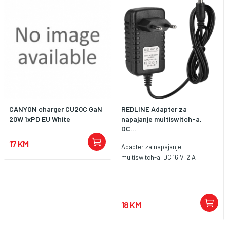
CANYON charger CU20C GaN
REDLINE Adapter za
20W 1xPD EU White
napajanje multiswitch-a,
DC...
17 KM
Adapter za napajanje
multiswitch-a, DC 16 V, 2 A
18 KM