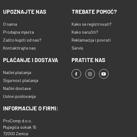
UPOZNAJTE NAS
TREBATE POMOĆ?
O nama
Kako se registrovati?
Prodajna mjesta
Kako naručiti?
Zašto kupiti od nas?
Reklamacija i povrati
Kontaktirajte nas
Servis
PLAĆANJE I DOSTAVA
PRATITE NAS
Načini plaćanja
Sigurnost plaćanja
Načini dostave
Uslovi poslovanja
INFORMACIJE O FIRMI:
ProComp d.o.o.
Mujagića sokak 15
72000 Zenica