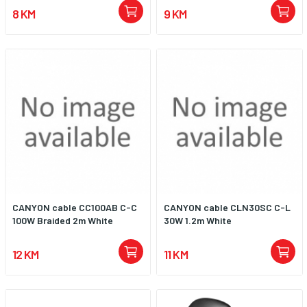
8 KM
9 KM
CANYON cable CC100AB C-C
CANYON cable CLN30SC C-L
100W Braided 2m White
30W 1.2m White
12 KM
11 KM