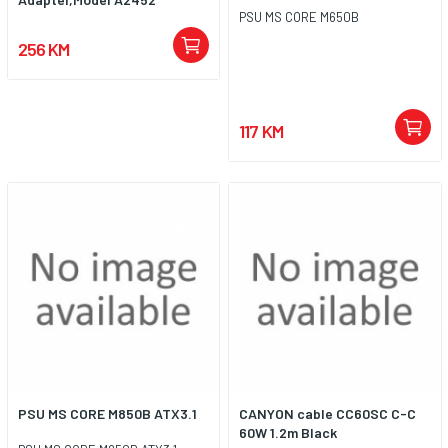
PSU MS CORE M650B
256 KM
117 KM
PSU MS CORE M850B ATX3.1
CANYON cable CC60SC C-C
60W 1.2m Black