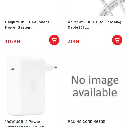
Ubiquiti UniFi Redundant
Anker 322 USB-C to Lightning
Power System
Cable (3ft...
1.115 KM
31 KM
140W USB-C Power
PSU MS CORE M650B
Adapter,Model A2452