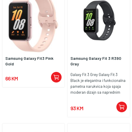
Samsung Galaxy Fit3 Pink
Samsung Galaxy Fit 3 R390
Gold
Gray
Galaxy Fit 3 Grey Galaxy Fit 3
66 KM
Black je elegantna i funkcionalna
pametna narukvica koja spaja
moderan dizajn sa naprednim
funkcijama za praćenje zdravlja i
aktivnosti. S crnim
93 KM
minimalističkim izgledom, ova
narukvica je savršen izbor za
korisnike koji žele spoj stila i
tehnologije u svakodnevnom