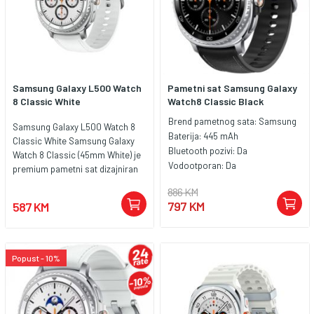
Samsung Galaxy L500 Watch
Pametni sat Samsung Galaxy
8 Classic White
Watch8 Classic Black
Brend pametnog sata:
Samsung
Samsung Galaxy L500 Watch 8
Baterija:
445 mAh
Classic White Samsung Galaxy
Bluetooth pozivi:
Da
Watch 8 Classic (45mm White) je
Vodootporan:
Da
premium pametni sat dizajniran
za korisnike koji žele vrhunski
886 KM
spoj elegancije i naprednih
797 KM
587 KM
funkcija za zdravlje, sport i
komunikaciju. Sa klasičnim
rotirajućim prstenom i
sofisticiranim dizajnom, idealan
Popust - 10%
je za poslovne i sportske prilike.
Ključne karakteristike: Ekran: 1.5"
Super AMOLED ekran sa Always-
On prikazom, visoke rezolucije i