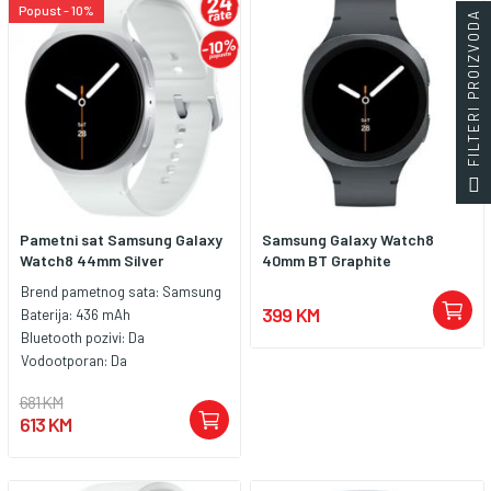
Popust - 10%
FILTERI PROIZVODA
Pametni sat Samsung Galaxy
Samsung Galaxy Watch8
Watch8 44mm Silver
40mm BT Graphite
Brend pametnog sata:
Samsung
399 KM
Baterija:
436 mAh
Bluetooth pozivi:
Da
Vodootporan:
Da
681 KM
613 KM