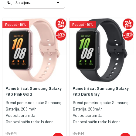

Najniža cijena
Popust - 10%
Popust - 10%
Pametni sat Samsung Galaxy
Pametni sat Samsung Galaxy
Fit3 Pink Gold
Fit3 Dark Gray
Brend pametnog sata:
Samsung
Brend pametnog sata:
Samsung
Baterija:
208 mAh
Baterija:
208mAh
Vodootporan:
Da
Vodootporan:
Da
Osnovni način rada:
14 dana
Osnovni način rada:
14 dana
84 KM
84 KM