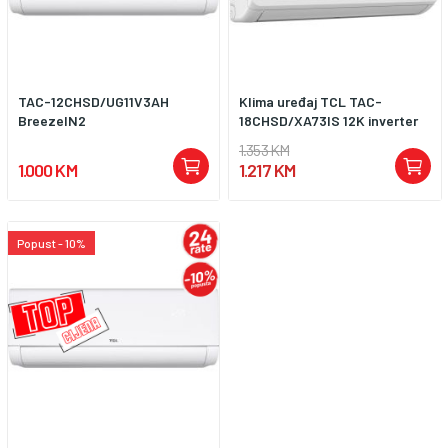
TAC-12CHSD/UG11V3AH
Klima uređaj TCL TAC-
BreezeIN2
18CHSD/XA73IS 12K inverter
1.353 KM
1.000 KM
1.217 KM
Popust - 10%