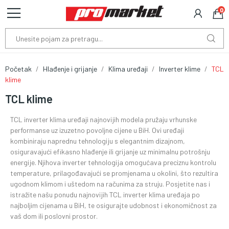
0
Početak
Hlađenje i grijanje
Klima uređaji
Inverter klime
TCL
klime
TCL klime
TCL inverter klima uređaji najnovijih modela pružaju vrhunske
performanse uz izuzetno povoljne cijene u BiH. Ovi uređaji
kombiniraju naprednu tehnologiju s elegantnim dizajnom,
osiguravajući efikasno hlađenje ili grijanje uz minimalnu potrošnju
energije. Njihova inverter tehnologija omogućava preciznu kontrolu
temperature, prilagođavajući se promjenama u okolini, što rezultira
ugodnom klimom i uštedom na računima za struju. Posjetite nas i
istražite našu ponudu najnovijih TCL inverter klima uređaja po
najboljim cijenama u BiH, te osigurajte udobnost i ekonomičnost za
vaš dom ili poslovni prostor.