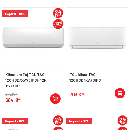
Popust - 10%
Klima uređaj TCL TAC-
TCL klima TAC-
12CHSD/XA73IFSH 12K
12CHSD/XA73IFS
inverter
672 KM
703 KM
604 KM
Popust - 10%
Popust - 10%