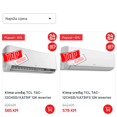

Najniža cijena
Popust - 10%
Popust - 10%
Klima uređaj TCL TAC-
Klima uređaj TCL TAC-
12CHSD/XA73IF 12K inverter
12CHSD/XA73IFS 12K inverter
628 KM
642 KM
565 KM
578 KM