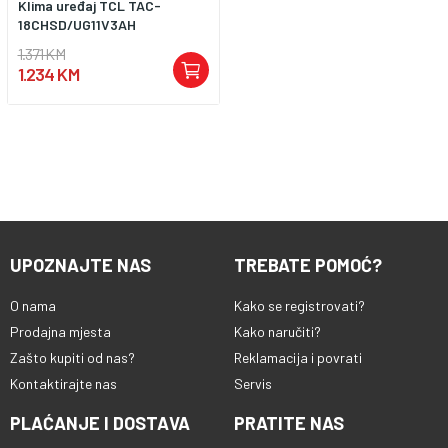
Klima uređaj TCL TAC-
18CHSD/UG11V3AH
1.371 KM
1.234 KM
UPOZNAJTE NAS
TREBATE POMOĆ?
O nama
Kako se registrovati?
Prodajna mjesta
Kako naručiti?
Zašto kupiti od nas?
Reklamacija i povrati
Kontaktirajte nas
Servis
PLAĆANJE I DOSTAVA
PRATITE NAS