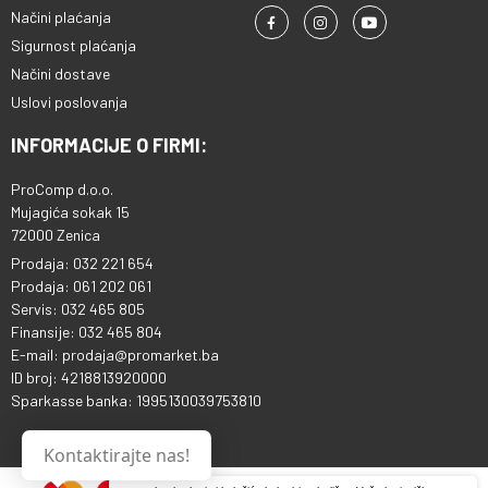
Načini plaćanja
Sigurnost plaćanja
Načini dostave
Uslovi poslovanja
INFORMACIJE O FIRMI:
ProComp d.o.o.
Mujagića sokak 15
72000 Zenica
Prodaja: 032 221 654
Prodaja: 061 202 061
Servis: 032 465 805
Finansije: 032 465 804
E-mail: prodaja@promarket.ba
ID broj: 4218813920000
Sparkasse banka: 1995130039753810
Kontaktirajte nas!