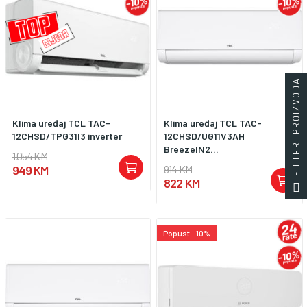
FILTERI PROIZVODA
Klima uređaj TCL TAC-
Klima uređaj TCL TAC-
12CHSD/TPG31I3 inverter
12CHSD/UG11V3AH
BreezeIN2...
1.054 KM
949 KM
914 KM
822 KM
Popust - 10%