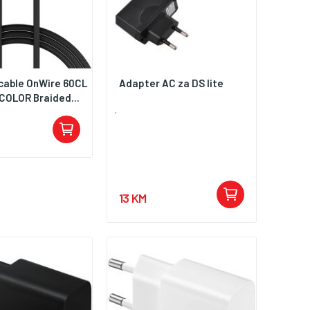
able OnWire 60CL
Adapter AC za DS lite
COLOR Braided...
.
13 KM