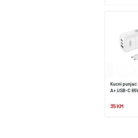
Kucni punjac
A+ USB-C 65W
35 KM