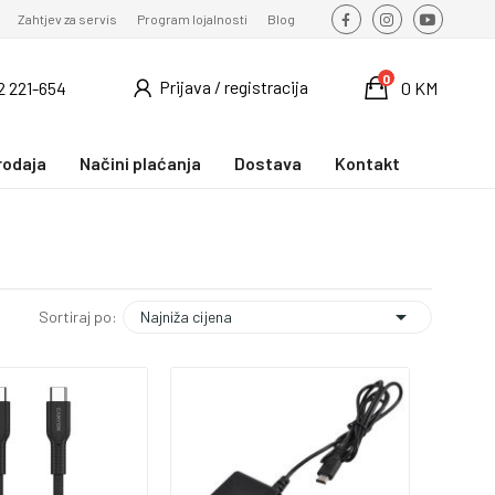
Zahtjev za servis
Program lojalnosti
Blog
0
Prijava / registracija
2 221-654
0 KM
rodaja
Načini plaćanja
Dostava
Kontakt

Najniža cijena
Sortiraj po: