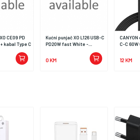
 XO CE09 PD
Kućni punjač XO L126 USB-C
CANYON c
+ kabal Type C
PD20W fast White -...
C-C 60W 
0 KM
12 KM