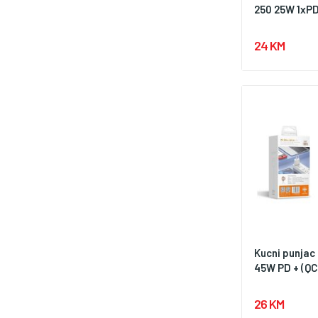
250 25W 1xPD
24 KM
Kucni punjac
45W PD + (QC4
26 KM