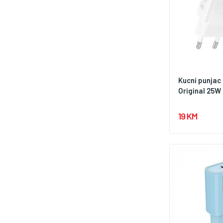
Kucni punja
Original 25W 
19 KM