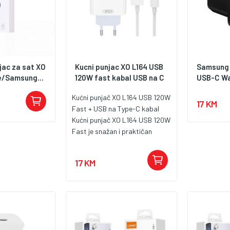
jac za sat XO
Kucni punjac XO L164 USB
Samsung 
e/Samsung...
120W fast kabal USB na C
USB-C Wal
Kućni punjač XO L164 USB 120W
17 KM
Fast + USB na Type-C kabal
Kućni punjač XO L164 USB 120W
Fast je snažan i praktičan
punjač namijenjen za brzo
punjenje pametnih telefona,
17 KM
tableta i drugih kompatibilnih
uređaja. Dolazi sa USB izlazom i
priloženim USB na Type-C
kablom, što ga čini spremnim
za svakodnevnu upotrebu kod
kuće, u kancelariji ili na