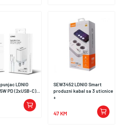
 punjac LDNIO
SEW3452 LDNIO Smart
5W PD (2xUSB-C)...
produzni kabal sa 3 uticnice
+
47 KM