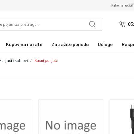
Kako naručiti?
03
Kupovina na rate
Zatražite ponudu
Usluge
Rasp
Punjači i kablovi
Kućni punjači