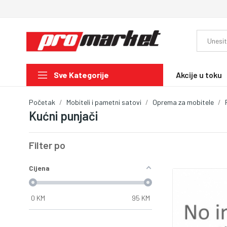
Akcije u toku
Sve Kategorije
Početak
Mobiteli i pametni satovi
Oprema za mobitele
Kućni punjači
Filter po
Cijena
0
KM
95
KM