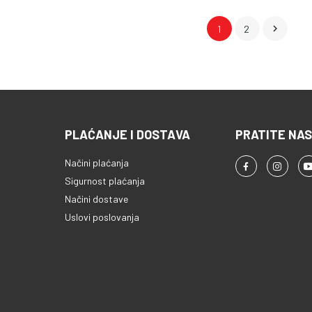

1
2
PLAĆANJE I DOSTAVA
PRATITE NAS
Načini plaćanja
Sigurnost plaćanja
Načini dostave
Uslovi poslovanja