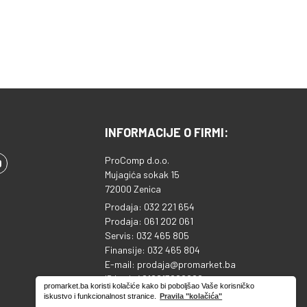
INFORMACIJE O FIRMI:
ProComp d.o.o.
Mujagića sokak 15
72000 Zenica
Prodaja: 032 221 654
Prodaja: 061 202 061
Servis: 032 465 805
Finansije: 032 465 804
E-mail: prodaja@promarket.ba
ID broj: 4218813920000
promarket.ba koristi kolačiće kako bi poboljšao Vaše korisničko
Sparkasse banka: 1995130039753810
iskustvo i funkcionalnost stranice.
Pravila "kolačića"