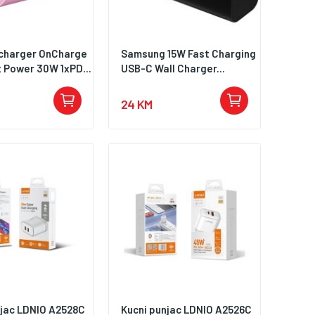
charger OnCharge
Samsung 15W Fast Charging
 Power 30W 1xPD...
USB-C Wall Charger...
24 KM
njac LDNIO A2528C
Kucni punjac LDNIO A2526C