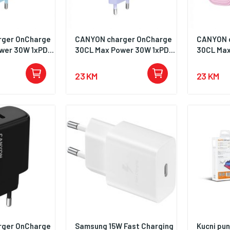
korištenje na putovanjima.
Zaključak:XO L164 USB 120W
Fast je odličan izbor za
ger OnCharge
CANYON charger OnCharge
CANYON 
korisnike koji traže snažan
er 30W 1xPD...
30CL Max Power 30W 1xPD...
30CL Max
kućni punjač sa brzim
punjenjem, USB izlazom i
23 KM
23 KM
priloženim USB na Type-C
kablom.
ger OnCharge
Samsung 15W Fast Charging
Kucni pu