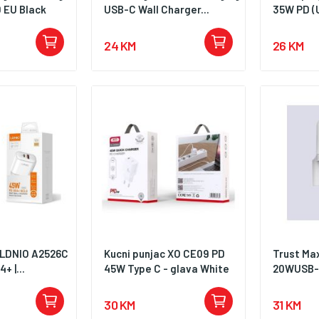
 EU Black
USB-C Wall Charger...
35W PD (U
24 KM
26 KM
 LDNIO A2526C
Kucni punjac XO CE09 PD
Trust Ma
+ |...
45W Type C - glava White
20WUSB-C
30 KM
31 KM