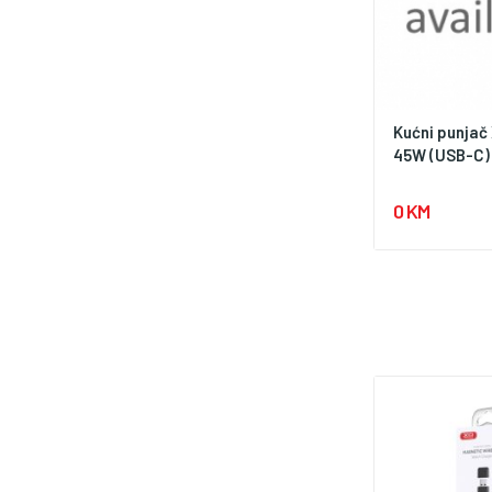
Kućni punjač
45W (USB-C) 
0 KM