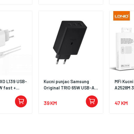
 XO L139 USB-
Kucni punjac Samsung
MFi Kucni
 fast +...
Original TRIO 65W USB-A...
A2528M 3
39 KM
47 KM