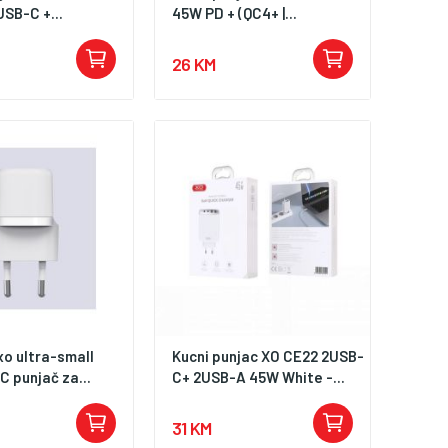
SB-C +...
45W PD + (QC4+ |...
26 KM
xo ultra-small
Kucni punjac XO CE22 2USB-
 punjač za...
C+ 2USB-A 45W White -...
31 KM