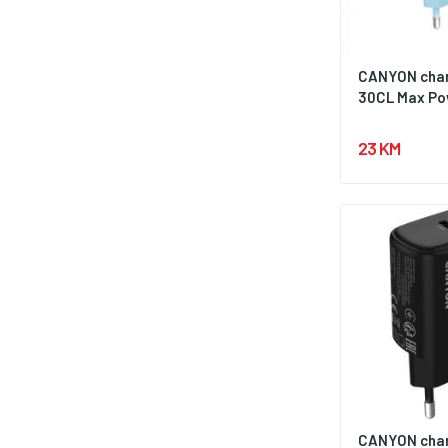
CANYON char
30CL Max Pow
23 KM
CANYON char