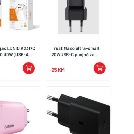
njac LDNIO A2317C
Trust Maxo ultra-small
.0 30W (USB-A...
20WUSB-C punjač za...
25 KM