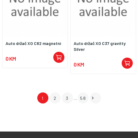
Auto držač XO C82 magnetni
Auto držač XO C37 gravitty
Silver
0 KM
0 KM

1
2
3
…
58