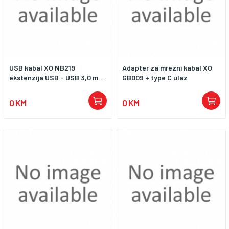
USB kabal XO NB219
Adapter za mrezni kabal XO
ekstenzija USB - USB 3,0 m...
GB009 + type C ulaz
0 KM
0 KM