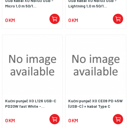
USB kabal XO NB103 USB -
USB kabal XO NB103 USB -
Micro 1,0 m 50/1...
Lightning 1,0 m 50/1...
0 KM
0 KM
Kućni punjač XO L126 USB-C
Kućni punjač XO CE09 PD 45W
PD20W fast White -...
(USB-C) + kabal Type C
0 KM
0 KM