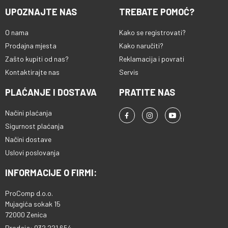
UPOZNAJTE NAS
TREBATE POMOĆ?
O nama
Kako se registrovati?
Prodajna mjesta
Kako naručiti?
Zašto kupiti od nas?
Reklamacija i povrati
Kontaktirajte nas
Servis
PLAĆANJE I DOSTAVA
PRATITE NAS
Načini plaćanja
Sigurnost plaćanja
Načini dostave
Uslovi poslovanja
INFORMACIJE O FIRMI:
ProComp d.o.o.
Mujagića sokak 15
72000 Zenica
Prodaja: 032 221 654