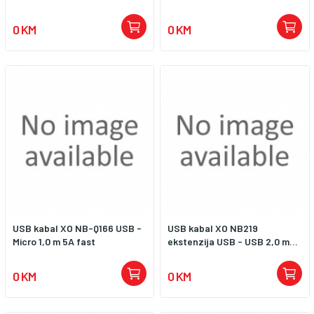
0 KM
0 KM
USB kabal XO NB-Q166 USB -
USB kabal XO NB219
Micro 1,0 m 5A fast
ekstenzija USB - USB 2,0 m...
0 KM
0 KM