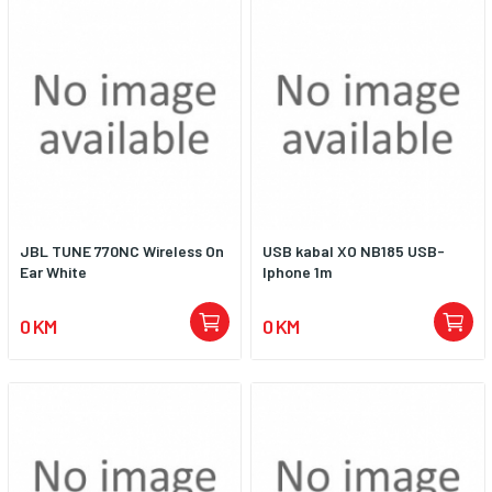
JBL TUNE 770NC Wireless On
USB kabal XO NB185 USB-
Ear White
Iphone 1m
0 KM
0 KM