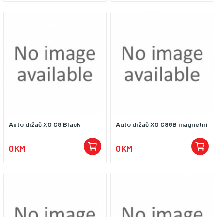
Auto držač XO C8 Black
Auto držač XO C96B magnetni
0 KM
0 KM