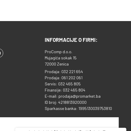
INFORMACIJE O FIRMI:
ProComp d.o.o.
Mujagića sokak 15
72000 Zenica
Prodaja: 032 221 654
Prodaja: 061 202 061
Servis: 032 465 805
Finansije: 032 465 804
E-mail: prodaja@promarket.ba
ID broj: 4218813920000
Sparkasse banka: 1995130039753810