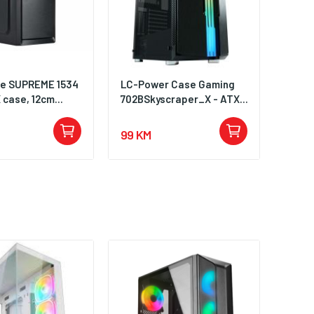
se SUPREME 1534
LC-Power Case Gaming
case, 12cm...
702BSkyscraper_X - ATX...
99 KM