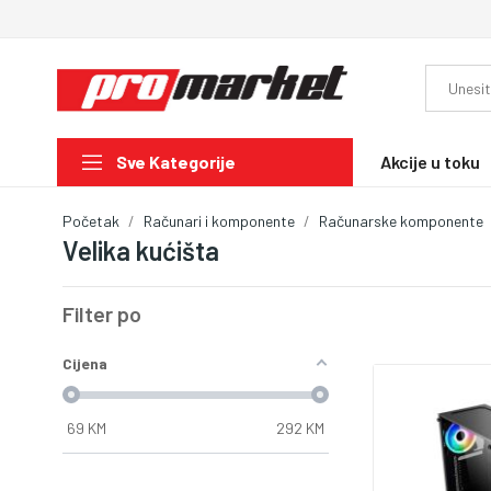
Akcije u toku
Sve Kategorije
Početak
Računari i komponente
Računarske komponente
Velika kućišta
Filter po
Cijena
69
KM
292
KM