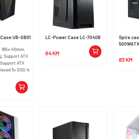
 Case UB-GB01
LC-Power Case LC-7040B
Spire ca
500WATX 
x 185x 410mm,
64 KM
ng, Support ATX
83 KM
 Support ATX
laced 3x SSD,1x
 USB3.0+2x
O, Right Side
, Left Side
upport VGA card
ght:150mm,
tional) 12cm
opx 2,backx