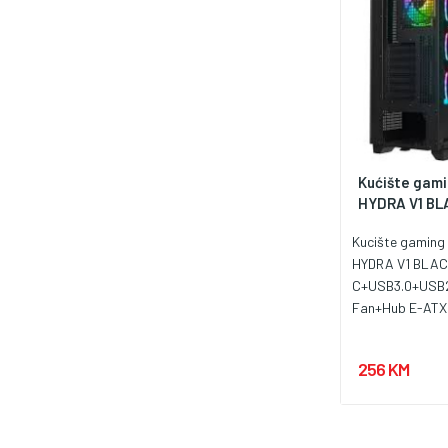
Kućište gam
HYDRA V1 BLA
Kucište gamin
HYDRA V1 BLAC
C+USB3.0+USB2
Fan+Hub E-ATX 
Gaming
256 KM