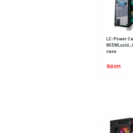
LC-Power Ca
803WLucid_X
case
158 KM