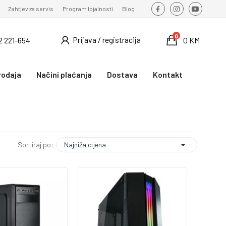
Zahtjev za servis
Program lojalnosti
Blog
0
Prijava / registracija
2 221-654
0 KM
rodaja
Načini plaćanja
Dostava
Kontakt

Najniža cijena
Sortiraj po: