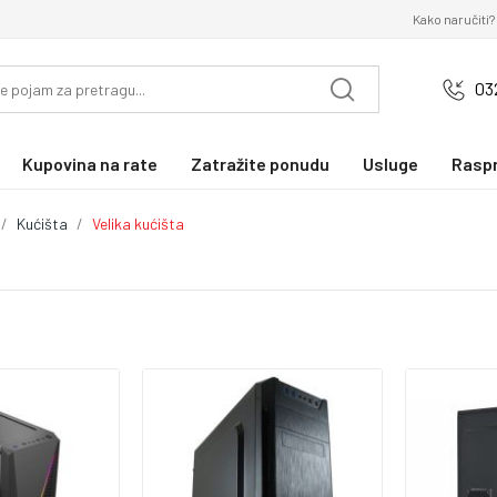
Kako naručiti?
03
Kupovina na rate
Zatražite ponudu
Usluge
Rasp
Kućišta
Velika kućišta