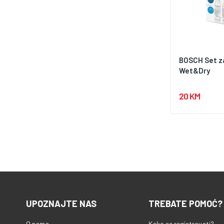
BOSCH Set z
Wet&Dry
20 KM
UPOZNAJTE NAS
TREBATE POMOĆ?
O nama
Kako se registrovati?