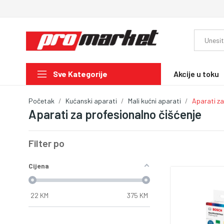
Akcije u toku
Sve Kategorije
Početak
Kućanski aparati
Mali kućni aparati
Aparati za
Aparati za profesionalno čišćenje
Filter po
Cijena
22
KM
375
KM