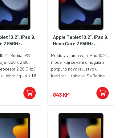
let 10.2", iPad 9,
Apple Tablet 10.2", iPad 9,
 2.65GHz,...
Hexa Core 2.65GHz,...
10.2", Retina IPS
Predstavljamo vam iPad 10.2",
cija 1620 x 2160,
model koji će vam omogućiti
rocesor 2.26 GHz (
potpuno novo iskustvo u
z Lightning + 4 x 1.8
korištenju tableta. Sa Retina
 ), chipset Apple
IPS LCD ekranom, rezolucijom
 3 GB radne
od 1620 x 2160 piksela, uživajte
843 KM
4 GB intene
u svakom detalju slike.
rafička kartica
Zahvaljujući brzom i pouzdanom
 4 core ). Kamera 8
Hexa Core procesoru brzine
o zapis
2.65 GHz (2 x 2.65 GHz
s, HDR, panorama,
Lightning + 4 x 1.8 GHz Thunder)
ra 12 Mpixel, video
uz chipset Apple A13 Bionic,
s, HDR. Povezivost:
možete biti sigurni da će vaš