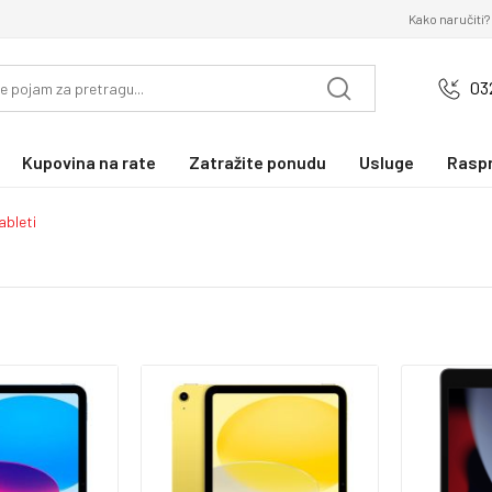
Kako naručiti?
03
Kupovina na rate
Zatražite ponudu
Usluge
Rasp
ableti