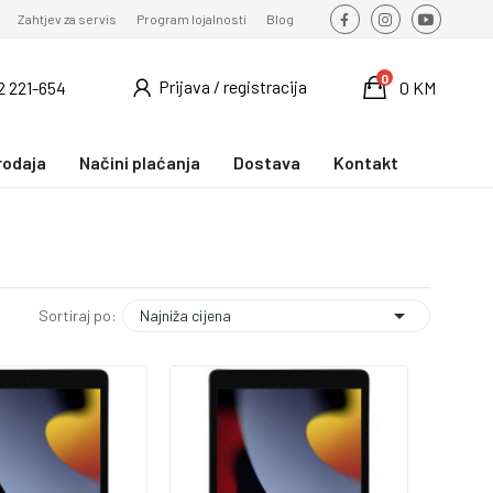
Zahtjev za servis
Program lojalnosti
Blog
0
Prijava / registracija
2 221-654
0 KM
rodaja
Načini plaćanja
Dostava
Kontakt

Najniža cijena
Sortiraj po: