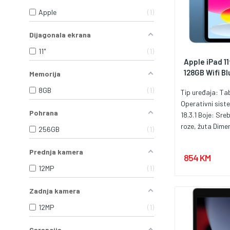
Apple
1
Dijagonala ekrana
11"
1
Apple iPad 11
128GB Wifi Bl
Memorija
8GB
1
Tip uređaja: Ta
Operativni sis
Pohrana
18.3.1 Boje: Sre
roze, žuta Dime
256GB
1
x 179.5 mm x 7 
grama (Wi-Fi mo
Prednja kamera
854 KM
Performanse Ch
12MP
1
A16 Bionic CPU:
jezgre na 3.46 G
Zadnja kamera
2.0 GHz) GPU: A
četvorojezgarna
12MP
1
Engine: 16-jezga
Engine RAM: 6
Garancija