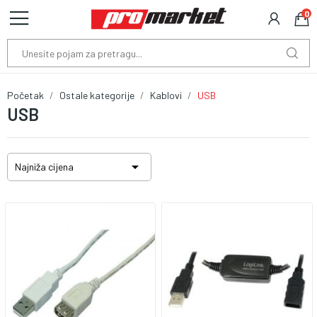
0
Početak
Ostale kategorije
Kablovi
USB
USB

Najniža cijena