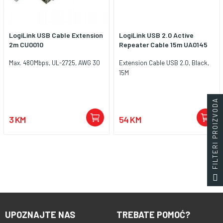
LogiLink USB Cable Extension
LogiLink USB 2.0 Active
2m CU0010
Repeater Cable 15m UA0145
Max. 480Mbps, UL-2725, AWG 30
Extension Cable USB 2.0, Black,
15M
FILTERI PROIZVODA
3 KM
54 KM
UPOZNAJTE NAS
TREBATE POMOĆ?