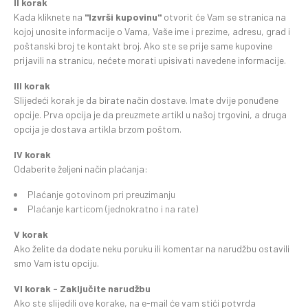
II korak
Kada kliknete na
"Izvrši kupovinu"
otvorit će Vam se stranica na
kojoj unosite informacije o Vama, Vaše ime i prezime, adresu, grad i
poštanski broj te kontakt broj. Ako ste se prije same kupovine
prijavili na stranicu, nećete morati upisivati navedene informacije.
III korak
Slijedeći korak je da birate način dostave. Imate dvije ponuđene
opcije. Prva opcija je da preuzmete artikl u našoj trgovini, a druga
opcija je dostava artikla brzom poštom.
IV korak
Odaberite željeni način plaćanja:
Plaćanje gotovinom pri preuzimanju
Plaćanje karticom (jednokratno i na rate)
V korak
Ako želite da dodate neku poruku ili komentar na narudžbu ostavili
smo Vam istu opciju.
VI korak - Zaključite narudžbu
Ako ste slijedili ove korake, na e-mail će vam stići potvrda