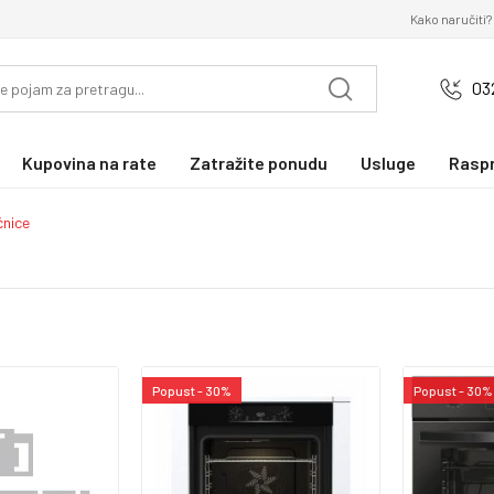
Kako naručiti?
03
Kupovina na rate
Zatražite ponudu
Usluge
Rasp
nice
Popust - 30%
Popust - 30%