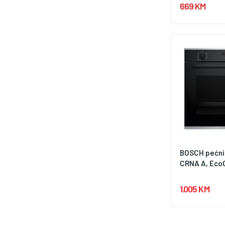
669 KM
BOSCH pećnic
CRNA A, EcoCl
1.005 KM