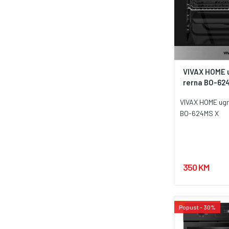
VIVAX HOME 
rerna BO-62
VIVAX HOME ugr
BO-624MS X
350 KM
Popust - 30%