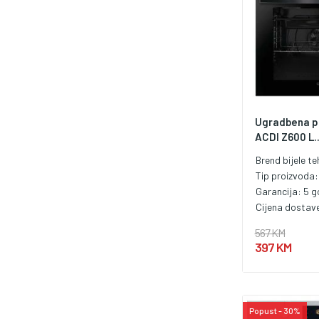
Ugradbena p
ACDI Z600 L..
Brend bijele te
Tip proizvoda
Garancija:
5 g
Cijena dostav
567 KM
397 KM
Popust - 30%