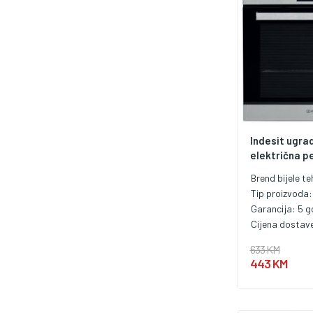
Indesit ugra
električna pe
Brend bijele te
Tip proizvoda
Garancija:
5 g
Cijena dostav
633 KM
443 KM