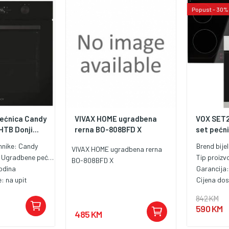
Popust - 30%
ećnica Candy
VIVAX HOME ugradbena
VOX SET2
TB Donji...
rerna BO-808BFD X
set pećni
hnike:
Candy
Brend bije
VIVAX HOME ugradbena rerna
:
Ugradbene pećnice
Tip proiz
BO-808BFD X
odina
Garancija
e:
na upit
Cijena do
842 KM
590 KM
485 KM