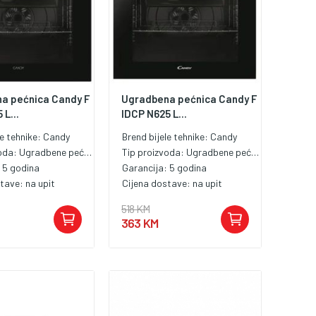
a pećnica Candy F
Ugradbena pećnica Candy F
 L...
IDCP N625 L...
le tehnike:
Candy
Brend bijele tehnike:
Candy
voda:
Ugradbene pećnice
Tip proizvoda:
Ugradbene pećnice
:
5 godina
Garancija:
5 godina
stave:
na upit
Cijena dostave:
na upit
518 KM
363 KM