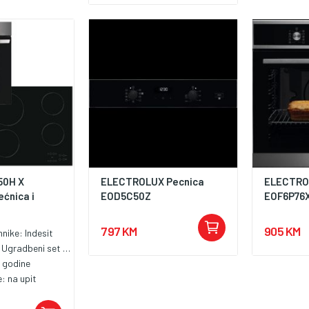
50H X
ELECTROLUX Pecnica
ELECTRO
ćnica i
EOD5C50Z
EOF6P76
797 KM
905 KM
hnike:
Indesit
:
Ugradbeni set pećnica i ploća
 godine
e:
na upit