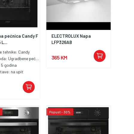
a pećnica Candy F
ELECTROLUX Napa
L...
LFP326AB
le tehnike:
Candy
365 KM
voda:
Ugradbene pećnice
:
5 godina
stave:
na upit
Popust - 30%