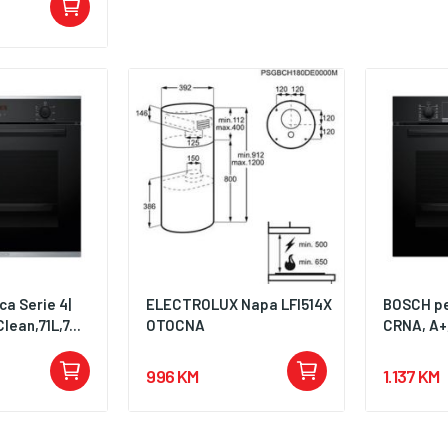
a Serie 4|
ELECTROLUX Napa LFI514X
BOSCH pe
ean,71L,7...
OTOCNA
CRNA, A+,
996 KM
1.137 KM