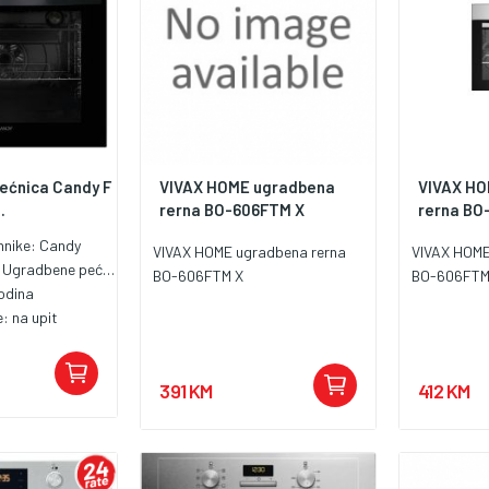
ećnica Candy F
VIVAX HOME ugradbena
VIVAX HO
.
rerna BO-606FTM X
rerna BO
hnike:
Candy
VIVAX HOME ugradbena rerna
VIVAX HOME
:
Ugradbene pećnice
BO-606FTM X
BO-606FTM
odina
e:
na upit
391 KM
412 KM