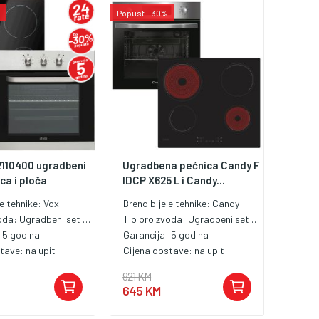
Popust - 30%
110400 ugradbeni
Ugradbena pećnica Candy F
ca i ploča
IDCP X625 L i Candy...
le tehnike:
Vox
Brend bijele tehnike:
Candy
voda:
Ugradbeni set pećnica i ploća
Tip proizvoda:
Ugradbeni set pećnica i ploća
:
5 godina
Garancija:
5 godina
stave:
na upit
Cijena dostave:
na upit
921 KM
645 KM