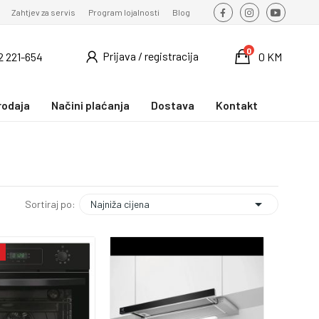
Zahtjev za servis
Program lojalnosti
Blog
0
Prijava / registracija
2 221-654
0 KM
rodaja
Načini plaćanja
Dostava
Kontakt

Najniža cijena
Sortiraj po: