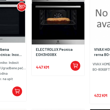
dbena
ELECTROLUX Pecnica
VIVAX HO
ćnica: Inox...
EOH3H00BX
rerna BO
hnike:
Indesit
VIVAX HOME
447 KM
:
Ugradbene pećnice
BO-806BFT
odina
e:
na upit
432 KM