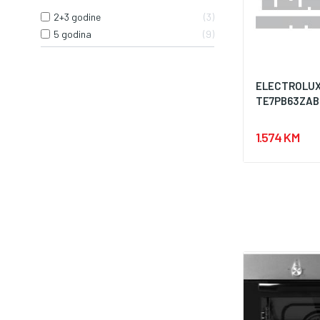
2+3 godine
3
5 godina
9
ELECTROLUX
TE7PB63ZAB
1.574 KM