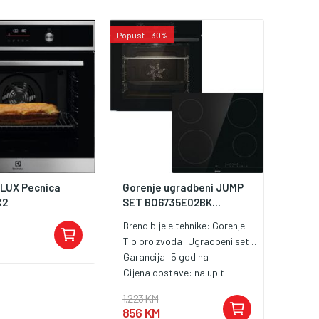
Popust - 30%
LUX Pecnica
Gorenje ugradbeni JUMP
X2
SET BO6735E02BK...
Brend bijele tehnike:
Gorenje
Tip proizvoda:
Ugradbeni set pećnica i ploća
Garancija:
5 godina
Cijena dostave:
na upit
1.223 KM
856 KM