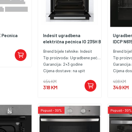
 Pecnica
Indesit ugradbena
Ugradben
električna pećnica IO 235H B
IDCP N615 
Brend bijele tehnike:
Indesit
Brend bije
Tip proizvoda:
Ugradbene pećnice
Tip proiz
Garancija:
2+3 godine
Garancija
Cijena dostave:
na upit
Cijena do
454 KM
498 KM
318 KM
349 KM
Popust - 30%
Popust - 30%