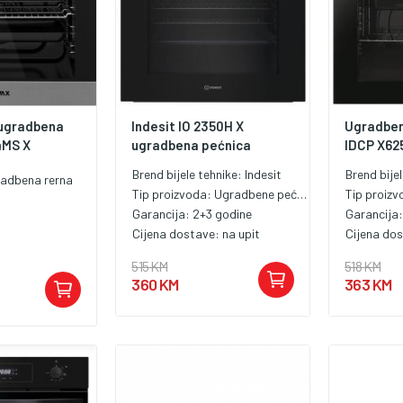
ugradbena
Indesit IO 2350H X
Ugradben
4MS X
ugradbena pećnica
IDCP X625
Brend bijele tehnike:
Indesit
Brend bije
adbena rerna
Tip proizvoda:
Ugradbene pećnice
Tip proiz
Garancija:
2+3 godine
Garancija
Cijena dostave:
na upit
Cijena do
515 KM
518 KM
360 KM
363 KM