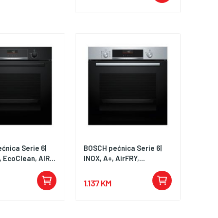
ćnica Serie 6|
BOSCH pećnica Serie 6|
 EcoClean, AIR...
INOX, A+, AirFRY,...
1.137 KM