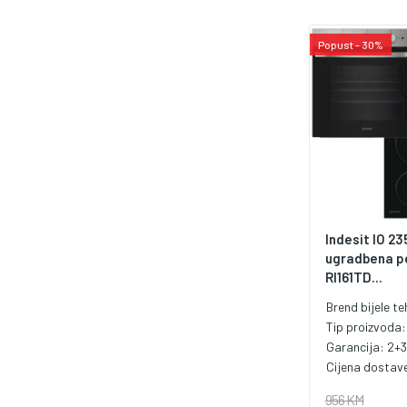
Popust - 30%
Indesit IO 23
ugradbena pe
RI161TD...
Brend bijele te
Tip proizvoda
Garancija:
2+3
Cijena dostav
956 KM