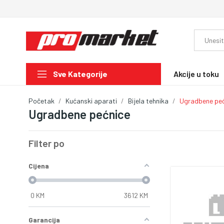
Akcije u toku
Sve Kategorije
Početak
Kućanski aparati
Bijela tehnika
Ugradbene peć
Ugradbene pećnice
Filter po
Cijena
0
KM
3612
KM
Garancija