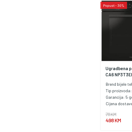
Popust - 30%
Ugradbena p
CA6 NP3T3EH
Brend bijele te
Tip proizvoda
Garancija:
5 g
Cijena dostav
711 KM
498 KM