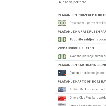
linija naših partnera.
PLAĆANJEM POUZEĆEM U GOTO
Pouzećem u gotovini prili
PLAĆANJE NA RATE PUTEM PA
Popunite zahtjev
na ovom
VIRMANSKOM UPLATOM
Avansno plaćanje putem b
PLAĆANJEM KARTICAMA JEDN
Plaćanje karticama jednok
PLAĆANJE KARTICOM DO 12 RA
Addiko Bank - MasterCard (
Diners Club Plus kartica (do
Intesa Sanpaolo banka - Vi