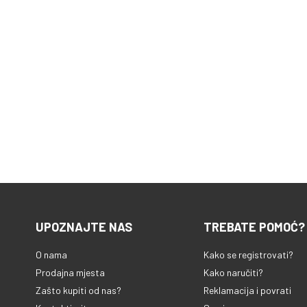
UPOZNAJTE NAS
TREBATE POMOĆ?
O nama
Kako se registrovati?
Prodajna mjesta
Kako naručiti?
Zašto kupiti od nas?
Reklamacija i povrati