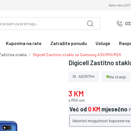
Kako naručiti?
03
Kupovina na rate
Zatražite ponudu
Usluge
Rasp
Zaštitna stakla
Digicell Zastitno staklo za Samsung A10/M10/M20
Digicell Zastitno sta
ID: AD25754
Na stanju
3 KM
s PDV-om
Već od
0 KM
mjesečno
n
Iskoristi mogućnost kupovine na