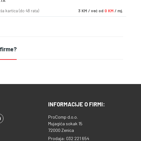
ATA
a kartica (do 48 rata)
3
KM
/ već od
0 KM
/ mj.
 firme?
INFORMACIJE O FIRMI:
ProComp d.o.o.
Mujagića sokak 15
72000 Zenica
Prodaja: 032 221 654