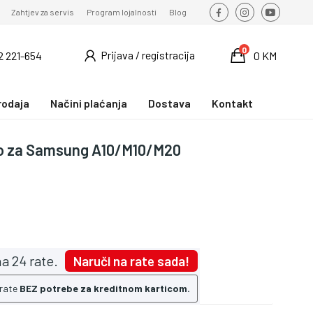
Zahtjev za servis
Program lojalnosti
Blog
0
Prijava / registracija
2 221-654
0 KM
rodaja
Načini plaćanja
Dostava
Kontakt
klo za Samsung A10/M10/M20
a 24 rate.
Naruči na rate sada!
 rate
BEZ potrebe za kreditnom karticom.