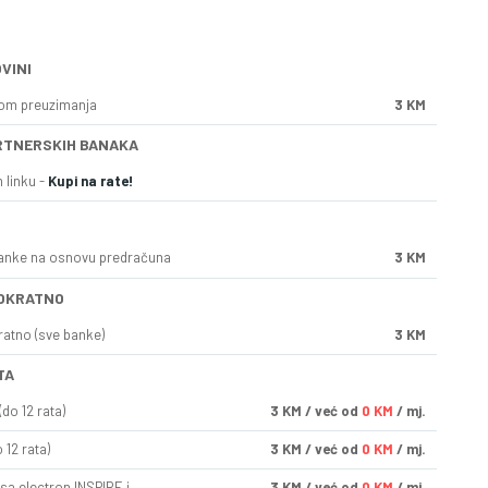
VINI
kom preuzimanja
3 KM
RTNERSKIH BANAKA
 linku -
Kupi na rate!
anke na osnovu predračuna
3 KM
OKRATNO
ratno (sve banke)
3 KM
TA
do 12 rata)
3
KM
/ već od
0 KM
/ mj.
 12 rata)
3
KM
/ već od
0 KM
/ mj.
sa electron INSPIRE i
3
KM
/ već od
0 KM
/ mj.