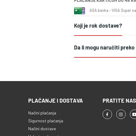
PLAĆANJE KARTICOM DO 48 R
ASA banka - VISA Super naš
Koji je rok dostave?
Da li mogu naručiti preko
PLAĆANJE I DOSTAVA
PRATITE NAS
Načini plaćanja
Sigurnost plaćanja
Načini dostave