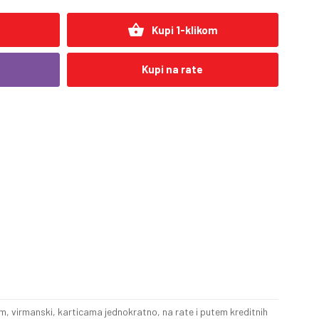
shopping_basket
Kupi 1-klikom
Kupi na rate
, virmanski, karticama jednokratno, na rate i putem kreditnih