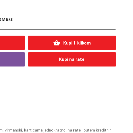
0MB/s
shopping_basket
Kupi 1-klikom
Kupi na rate
, virmanski, karticama jednokratno, na rate i putem kreditnih