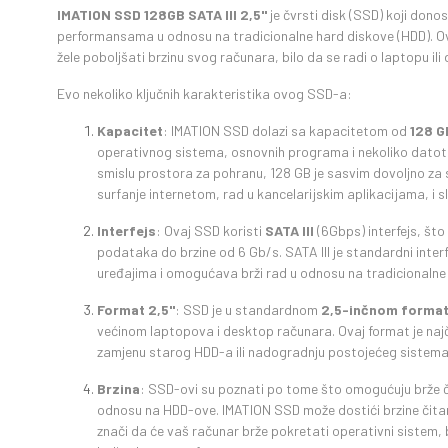
IMATION SSD 128GB SATA III 2,5"
je čvrsti disk (SSD) koji dono
performansama u odnosu na tradicionalne hard diskove (HDD). Ova
žele poboljšati brzinu svog računara, bilo da se radi o laptopu il
Evo nekoliko ključnih karakteristika ovog SSD-a:
Kapacitet
: IMATION SSD dolazi sa kapacitetom od
128 G
operativnog sistema, osnovnih programa i nekoliko datotek
smislu prostora za pohranu, 128 GB je sasvim dovoljno z
surfanje internetom, rad u kancelarijskim aplikacijama, i sl
Interfejs
: Ovaj SSD koristi
SATA III
(6Gbps) interfejs, što
podataka do brzine od 6 Gb/s. SATA III je standardni interf
uređajima i omogućava brži rad u odnosu na tradicionaln
Format 2,5"
: SSD je u standardnom
2,5-inčnom forma
većinom laptopova i desktop računara. Ovaj format je naj
zamjenu starog HDD-a ili nadogradnju postojećeg sistema
Brzina
: SSD-ovi su poznati po tome što omogućuju brže č
odnosu na HDD-ove. IMATION SSD može dostići brzine čitan
znači da će vaš računar brže pokretati operativni sistem, br