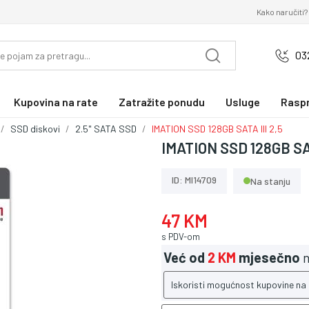
Kako naručiti?
03
Kupovina na rate
Zatražite ponudu
Usluge
Rasp
SSD diskovi
2.5" SATA SSD
IMATION SSD 128GB SATA III 2,5
IMATION SSD 128GB SAT
ID: MI14709
Na stanju
47 KM
s PDV-om
Već od
2 KM
mjesečno
n
Iskoristi mogućnost kupovine na