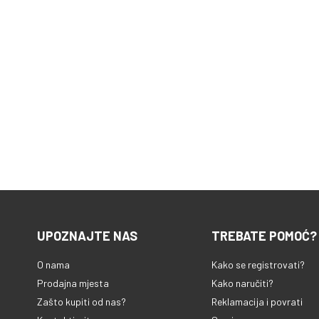
UPOZNAJTE NAS
TREBATE POMOĆ?
O nama
Kako se registrovati?
Prodajna mjesta
Kako naručiti?
Zašto kupiti od nas?
Reklamacija i povrati