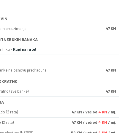
VINI
kom preuzimanja
47 KM
RTNERSKIH BANAKA
 linku -
Kupi na rate!
anke na osnovu predračuna
47 KM
OKRATNO
ratno (sve banke)
47 KM
TA
do 12 rata)
47
KM
/ već od
4 KM
/ mj.
 12 rata)
47
KM
/ već od
4 KM
/ mj.
sa electron INSPIRE i
52
KM
/ već od
4 KM
/ mj.