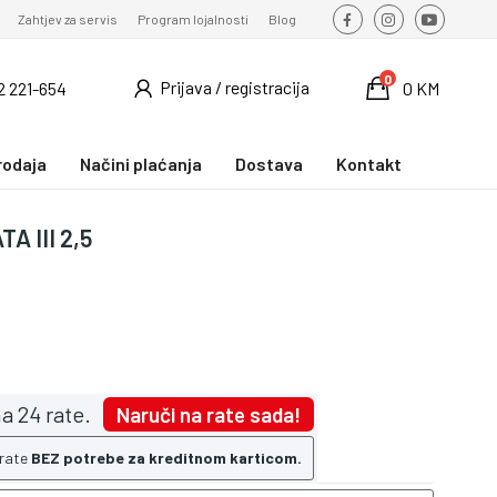
Zahtjev za servis
Program lojalnosti
Blog
0
Prijava / registracija
2 221-654
0 KM
rodaja
Načini plaćanja
Dostava
Kontakt
A III 2,5
a 24 rate.
Naruči na rate sada!
 rate
BEZ potrebe za kreditnom karticom.