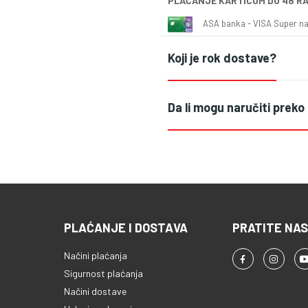
PLAĆANJE KARTICOM DO 48 R
ASA banka - VISA Super naš
Koji je rok dostave?
Da li mogu naručiti preko
PLAĆANJE I DOSTAVA
PRATITE NAS
Načini plaćanja
Sigurnost plaćanja
Načini dostave