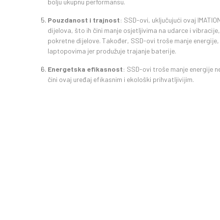
bolju ukupnu performansu.
Pouzdanost i trajnost
: SSD-ovi, uključujući ovaj IMATI
dijelova, što ih čini manje osjetljivima na udarce i vibracije
pokretne dijelove. Također, SSD-ovi troše manje energije,
laptopovima jer produžuje trajanje baterije.
Energetska efikasnost
: SSD-ovi troše manje energije ne
čini ovaj uređaj efikasnim i ekološki prihvatljivijim.