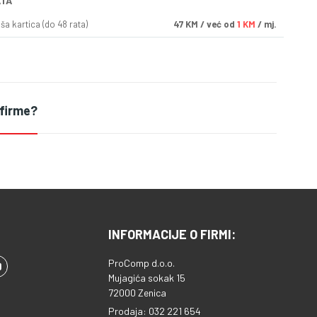
ATA
a kartica (do 48 rata)
47
KM
/ već od
1 KM
/ mj.
 firme?
INFORMACIJE O FIRMI:
ProComp d.o.o.
Mujagića sokak 15
72000 Zenica
Prodaja: 032 221 654