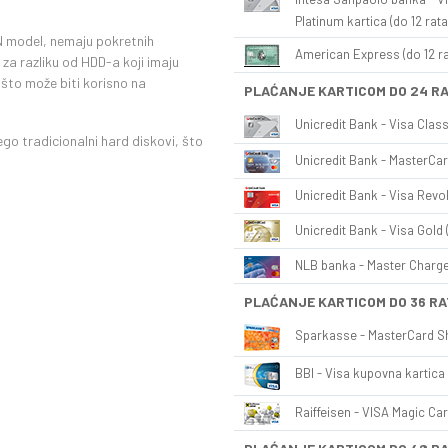
Platinum kartica (do 12 rata
ON model, nemaju pokretnih
American Express (do 12 ra
, za razliku od HDD-a koji imaju
 što može biti korisno na
PLAĆANJE KARTICOM DO 24 R
Unicredit Bank - Visa Class
go tradicionalni hard diskovi, što
Unicredit Bank - MasterCar
Unicredit Bank - Visa Revol
Unicredit Bank - Visa Gold 
NLB banka - Master Charge 
PLAĆANJE KARTICOM DO 36 RA
Sparkasse - MasterCard Sh
BBI - Visa kupovna kartica 
Raiffeisen - VISA Magic Car