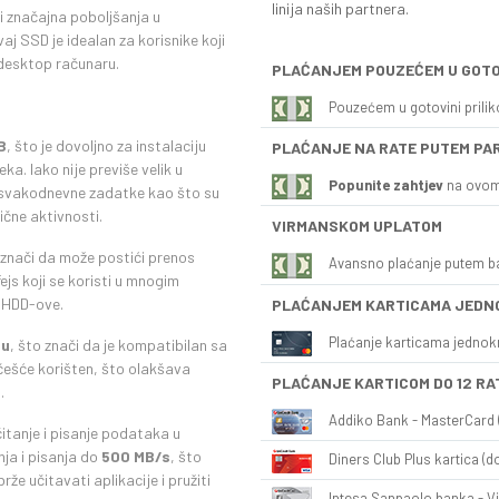
linija naših partnera.
si značajna poboljšanja u
j SSD je idealan za korisnike koji
i desktop računaru.
PLAĆANJEM POUZEĆEM U GOTO
Pouzećem u gotovini prili
B
, što je dovoljno za instalaciju
PLAĆANJE NA RATE PUTEM PA
a. Iako nije previše velik u
Popunite zahtjev
na ovom
a svakodnevne zadatke kao što su
ične aktivnosti.
VIRMANSKOM UPLATOM
 znači da može postići prenos
Avansno plaćanje putem b
ejs koji se koristi u mnogim
e HDD-ove.
PLAĆANJEM KARTICAMA JEDN
Plaćanje karticama jednok
tu
, što znači da je kompatibilan sa
češće korišten, što olakšava
PLAĆANJE KARTICOM DO 12 RA
.
Addiko Bank - MasterCard (
itanje i pisanje podataka u
ja i pisanja do
500 MB/s
, što
Diners Club Plus kartica (do
že učitavati aplikacije i pružiti
Intesa Sanpaolo banka - Vi