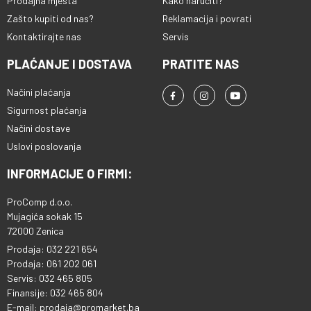
Prodajna mjesta
Kako naručiti?
Zašto kupiti od nas?
Reklamacija i povrati
Kontaktirajte nas
Servis
PLAĆANJE I DOSTAVA
PRATITE NAS
Načini plaćanja
Sigurnost plaćanja
Načini dostave
Uslovi poslovanja
INFORMACIJE O FIRMI:
ProComp d.o.o.
Mujagića sokak 15
72000 Zenica
Prodaja: 032 221 654
Prodaja: 061 202 061
Servis: 032 465 805
Finansije: 032 465 804
E-mail: prodaja@promarket.ba