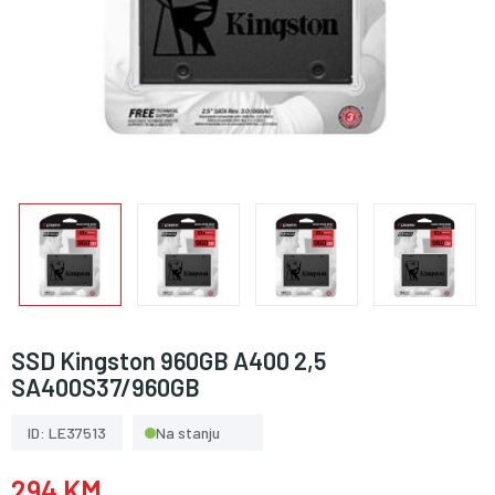
SSD Kingston 960GB A400 2,5
SA400S37/960GB
ID: LE37513
Na stanju
294 KM