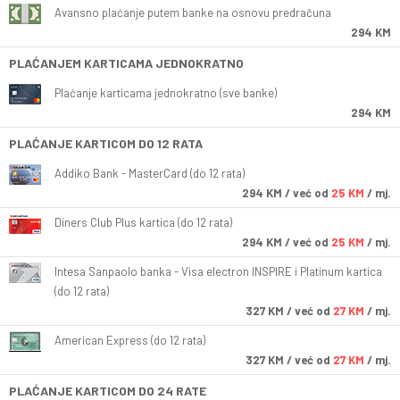
Avansno plaćanje putem banke na osnovu predračuna
294 KM
PLAĆANJEM KARTICAMA JEDNOKRATNO
Plaćanje karticama jednokratno (sve banke)
294 KM
PLAĆANJE KARTICOM DO 12 RATA
Addiko Bank - MasterCard (do 12 rata)
294
KM
/ već od
25 KM
/ mj.
Diners Club Plus kartica (do 12 rata)
294
KM
/ već od
25 KM
/ mj.
Intesa Sanpaolo banka - Visa electron INSPIRE i Platinum kartica
(do 12 rata)
327
KM
/ već od
27 KM
/ mj.
American Express (do 12 rata)
327
KM
/ već od
27 KM
/ mj.
PLAĆANJE KARTICOM DO 24 RATE