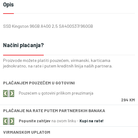
Opis
SSD Kingston 96GB A400 2,5 SA400S37/960GB
Načini plaćanja?
Proizvode možete platiti pouzećem, virmanski, karticama
jednokratno, na rate i putem kreditnih linija naših partnera.
PLAĆANJEM POUZEĆEM U GOTOVINI
Pouzećem u gotovini prilikom preuzimanja
294 KM
PLAĆANJE NA RATE PUTEM PARTNERSKIH BANAKA
Popunite zahtjev
na ovom linku -
Kupi na rate!
VIRMANSKOM UPLATOM