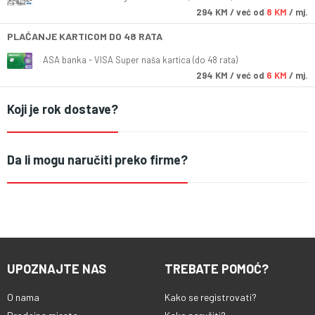
294
KM
/ već od
8 KM
/ mj.
PLAĆANJE KARTICOM DO 48 RATA
ASA banka - VISA Super naša kartica (do 48 rata)
294
KM
/ već od
6 KM
/ mj.
Koji je rok dostave?
Da li mogu naručiti preko firme?
UPOZNAJTE NAS
TREBATE POMOĆ?
O nama
Kako se registrovati?