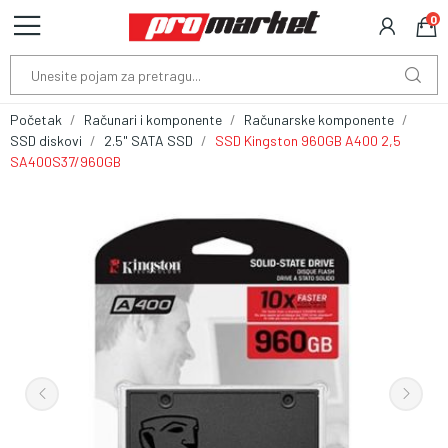
0
Početak
Računari i komponente
Računarske komponente
SSD diskovi
2.5" SATA SSD
SSD Kingston 960GB A400 2,5
SA400S37/960GB