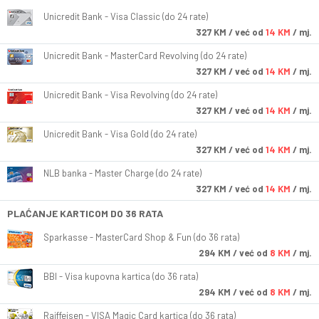
Unicredit Bank - Visa Classic (do 24 rate)
327
KM
/ već od
14 KM
/ mj.
Unicredit Bank - MasterCard Revolving (do 24 rate)
327
KM
/ već od
14 KM
/ mj.
Unicredit Bank - Visa Revolving (do 24 rate)
327
KM
/ već od
14 KM
/ mj.
Unicredit Bank - Visa Gold (do 24 rate)
327
KM
/ već od
14 KM
/ mj.
NLB banka - Master Charge (do 24 rate)
327
KM
/ već od
14 KM
/ mj.
PLAĆANJE KARTICOM DO 36 RATA
Sparkasse - MasterCard Shop & Fun (do 36 rata)
294
KM
/ već od
8 KM
/ mj.
BBI - Visa kupovna kartica (do 36 rata)
294
KM
/ već od
8 KM
/ mj.
Raiffeisen - VISA Magic Card kartica (do 36 rata)