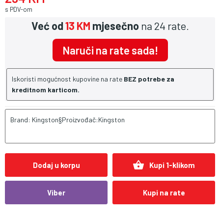
s PDV-om
Već od
13 KM
mjesečno
na 24 rate.
Naruči na rate sada!
Iskoristi mogućnost kupovine na rate
BEZ potrebe za
kreditnom karticom.
Brand: Kingston§Proizvođač:Kingston
shopping_basket
Dodaj u korpu
Kupi 1-klikom
Viber
Kupi na rate