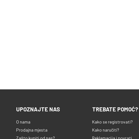
UPOZNAJTE NAS
TREBATE POMOĆ?
O nama
Kako se registrovati?
Prodajna mjesta
Kako naručiti?
Zašto kupiti od nas?
Reklamacija i povrati