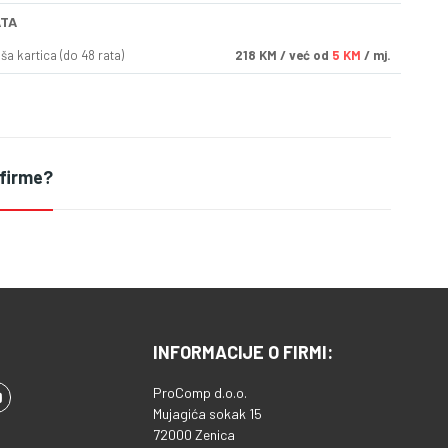
ATA
a kartica (do 48 rata)
218
KM
/ već od
5 KM
/ mj.
 firme?
INFORMACIJE O FIRMI:
ProComp d.o.o.
Mujagića sokak 15
72000 Zenica