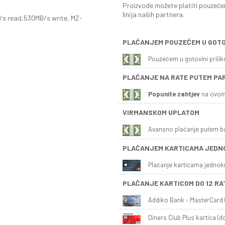
Proizvode možete platiti pouzećem
linija naših partnera.
 read,530MB/s write, MZ-
PLAĆANJEM POUZEĆEM U GOTO
Pouzećem u gotovini prili
PLAĆANJE NA RATE PUTEM PA
Popunite zahtjev
na ovom
VIRMANSKOM UPLATOM
Avansno plaćanje putem b
PLAĆANJEM KARTICAMA JEDN
Plaćanje karticama jednok
PLAĆANJE KARTICOM DO 12 RA
Addiko Bank - MasterCard (
Diners Club Plus kartica (do