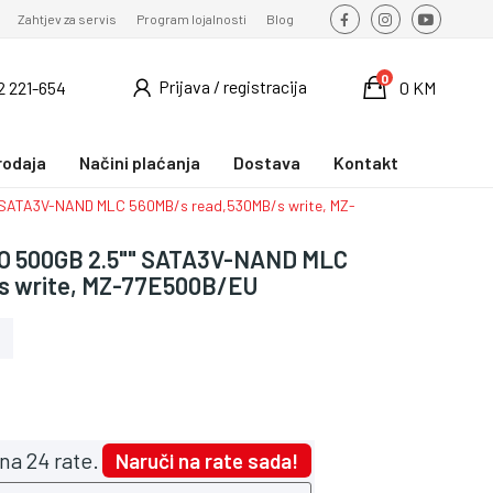
Zahtjev za servis
Program lojalnosti
Blog
0
Prijava / registracija
2 221-654
0 KM
rodaja
Načini plaćanja
Dostava
Kontakt
SATA3V-NAND MLC 560MB/s read,530MB/s write, MZ-
O 500GB 2.5"" SATA3V-NAND MLC
s write, MZ-77E500B/EU
na 24 rate.
Naruči na rate sada!