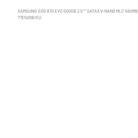
SAMSUNG SSD 870 EVO 500GB 2.5"" SATA3;V-NAND MLC 560MB/s
77E500B/EU