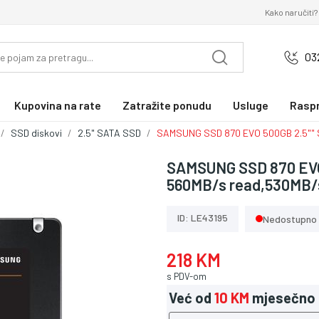
Kako naručiti?
03
Kupovina na rate
Zatražite ponudu
Usluge
Rasp
SSD diskovi
2.5" SATA SSD
SAMSUNG SSD 870 EVO 500GB 2.5"" 
SAMSUNG SSD 870 EV
560MB/s read,530MB/
ID: LE43195
Nedostupno
218 KM
s PDV-om
Već od
10 KM
mjesečno