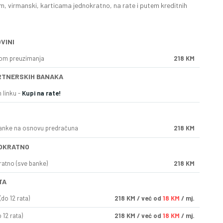
, virmanski, karticama jednokratno, na rate i putem kreditnih
VINI
kom preuzimanja
218 KM
RTNERSKIH BANAKA
 linku -
Kupi na rate!
anke na osnovu predračuna
218 KM
OKRATNO
ratno (sve banke)
218 KM
TA
do 12 rata)
218
KM
/ već od
18 KM
/ mj.
 12 rata)
218
KM
/ već od
18 KM
/ mj.