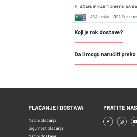
PLAĆANJE KARTICOM DO 48 R
ASA banka - VISA Super naš
Koji je rok dostave?
Da li mogu naručiti preko
PLAĆANJE I DOSTAVA
PRATITE NAS
Načini plaćanja
Sigurnost plaćanja
Načini dostave