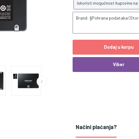
Iskoristi mogućnost kupovine na
Brand: §Pohrana podataka (Sto
Dodaj u korpu
Viber
Načini plaćanja?