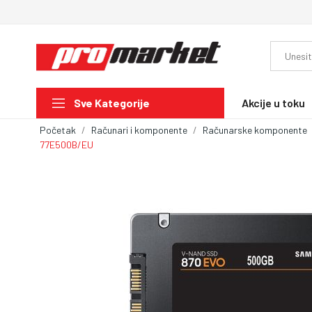
Akcije u toku
Sve Kategorije
Početak
Računari i komponente
Računarske komponente
77E500B/EU