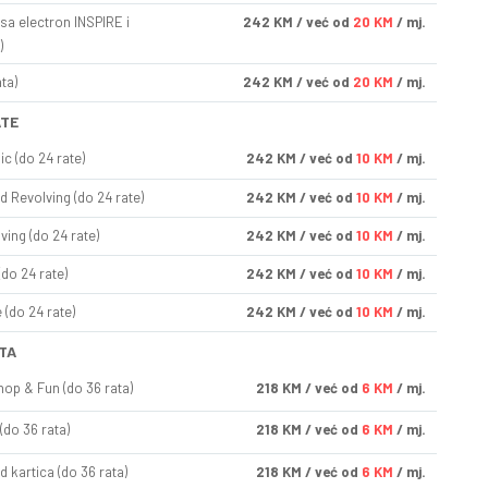
sa electron INSPIRE i
242
KM
/ već od
20 KM
/ mj.
)
ta)
242
KM
/ već od
20 KM
/ mj.
ATE
ic (do 24 rate)
242
KM
/ već od
10 KM
/ mj.
d Revolving (do 24 rate)
242
KM
/ već od
10 KM
/ mj.
ving (do 24 rate)
242
KM
/ već od
10 KM
/ mj.
(do 24 rate)
242
KM
/ već od
10 KM
/ mj.
(do 24 rate)
242
KM
/ već od
10 KM
/ mj.
TA
op & Fun (do 36 rata)
218
KM
/ već od
6 KM
/ mj.
(do 36 rata)
218
KM
/ već od
6 KM
/ mj.
d kartica (do 36 rata)
218
KM
/ već od
6 KM
/ mj.