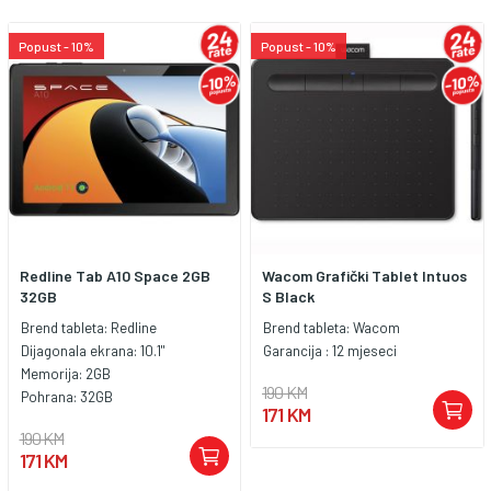
Popust - 10%
Popust - 10%
Redline Tab A10 Space 2GB
Wacom Grafički Tablet Intuos
32GB
S Black
Brend tableta:
Redline
Brend tableta:
Wacom
Dijagonala ekrana:
10.1"
Garancija :
12 mjeseci
Memorija:
2GB
190 KM
Pohrana:
32GB
171 KM
190 KM
171 KM