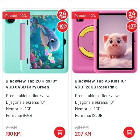
Popust - 10%
Popust - 10%
Blackview Tab 20 Kids 10"
Blackview Tab A6 Kids 10"
4GB 64GB Fairy Green
4GB 128GB Rose Pink
Brend tableta:
Blackview
Brend tableta:
Blackview
Dijagonala ekrana:
10"
Dijagonala ekrana:
10"
Memorija:
4GB
Memorija:
4GB
Pohrana:
64GB
Pohrana:
128GB
211 KM
230 KM
190 KM
207 KM