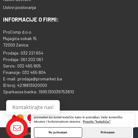
Uslovi poslovanja
INFORMACIJE O FIRMI:
ProComp d.o.o.
Mujagića sokak 15
72000 Zenica
Prodaja: 032 221 654
Prodaja: 061 202 061
Servis: 032 465 805
Finansije: 032 465 804
E-mail: prodaja@promarket.ba
ID broj: 4218813920000
Sparkasse banka: 1995130039753810
Kontaktirajte nas!
promarket.ba koristi kolačiće kako bi poboljšao Vaše korisničko
iskustvo i funkcionalnost stranice.
Pravila "kolačića"
Copyright © 2013 - 2026 ProComp d.o.o. Sva prava pridržana.
Ne prihvatam
Prihvatam