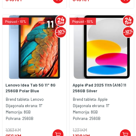
Popust - 10%
Popust - 10%
Lenovo Idea Tab 5G 11" 8G
Apple iPad 2025 11th (A16) 11
256GB Polar Blue
256GB Silver
Brend tableta:
Lenovo
Brend tableta:
Apple
Dijagonala ekrana:
11"
Dijagonala ekrana:
11"
Memorija:
8GB
Memorija:
8GB
Pohrana:
256GB
Pohrana:
256GB
1.063 KM
1.231 KM