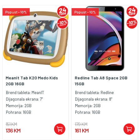
Popust - 10%
Popust - 10%
MeanIt Tab K20 Medo Kids
Redline Tab A8 Space 2GB
2GB 16GB
15GB
Brend tableta:
MeanIT
Brend tableta:
Redline
Dijagonala ekrana:
7"
Dijagonala ekrana:
8"
Memorija:
2GB
Memorija:
2GB
Pohrana:
16GB
Pohrana:
16GB
151 KM
179 KM
136 KM
161 KM