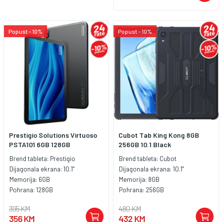
Popust - 10%
Popust - 10%
Prestigio Solutions Virtuoso
Cubot Tab King Kong 8GB
PSTA101 6GB 128GB
256GB 10.1 Black
Brend tableta:
Prestigio
Brend tableta:
Cubot
Dijagonala ekrana:
10.1"
Dijagonala ekrana:
10.1"
Memorija:
6GB
Memorija:
8GB
Pohrana:
128GB
Pohrana:
256GB
395 KM
480 KM
356 KM
432 KM