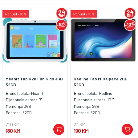
Popust - 10%
Popust - 10%
MeanIt Tab K28 Fun Kids 3GB
Redline Tab M10 Space 2GB
32GB
32GB
Brend tableta:
MeanIT
Brend tableta:
Redline
Dijagonala ekrana:
7"
Dijagonala ekrana:
10.1"
Memorija:
3GB
Memorija:
2GB
Pohrana:
32GB
Pohrana:
32GB
200 KM
211 KM
180 KM
190 KM