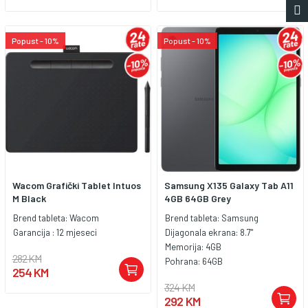
Popust - 10%
Popust - 10%
Wacom Grafički Tablet Intuos
Samsung X135 Galaxy Tab A11
M Black
4GB 64GB Grey
Brend tableta:
Wacom
Brend tableta:
Samsung
Garancija :
12 mjeseci
Dijagonala ekrana:
8.7"
Memorija:
4GB
282 KM
Pohrana:
64GB
254 KM
324 KM
292 KM