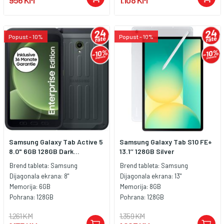
956 KM
1.108 KM
Popust - 10%
Popust - 10%
Samsung Galaxy Tab Active 5
Samsung Galaxy Tab S10 FE+
8.0" 6GB 128GB Dark...
13.1’’ 128GB Silver
Brend tableta:
Samsung
Brend tableta:
Samsung
Dijagonala ekrana:
8"
Dijagonala ekrana:
13"
Memorija:
6GB
Memorija:
8GB
Pohrana:
128GB
Pohrana:
128GB
1.261 KM
1.359 KM