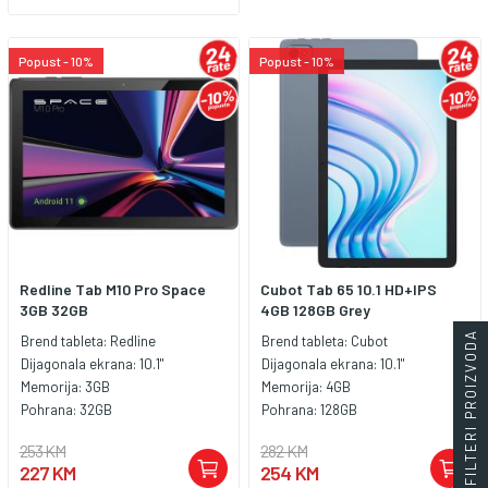
Popust - 10%
Popust - 10%
Redline Tab M10 Pro Space
Cubot Tab 65 10.1 HD+IPS
3GB 32GB
4GB 128GB Grey
FILTERI PROIZVODA
Brend tableta:
Redline
Brend tableta:
Cubot
Dijagonala ekrana:
10.1"
Dijagonala ekrana:
10.1"
Memorija:
3GB
Memorija:
4GB
Pohrana:
32GB
Pohrana:
128GB
253 KM
282 KM
227 KM
254 KM