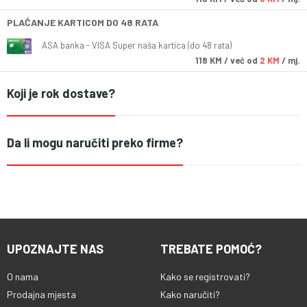
PLAĆANJE KARTICOM DO 48 RATA
ASA banka - VISA Super naša kartica (do 48 rata)
118
KM
/ već od
2 KM
/ mj.
Koji je rok dostave?
Da li mogu naručiti preko firme?
UPOZNAJTE NAS
TREBATE POMOĆ?
O nama
Kako se registrovati?
Prodajna mjesta
Kako naručiti?