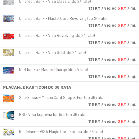
Unicredit Bank - Visa Classic (do 24 rate)
131
KM
/ već od
5 KM
/ mj.
Unicredit Bank - MasterCard Revolving (do 24 rate)
131
KM
/ već od
5 KM
/ mj.
Unicredit Bank - Visa Revolving (do 24 rate)
131
KM
/ već od
5 KM
/ mj.
Unicredit Bank - Visa Gold (do 24 rate)
131
KM
/ već od
5 KM
/ mj.
NLB banka - Master Charge (do 24 rate)
131
KM
/ već od
5 KM
/ mj.
PLAĆANJE KARTICOM DO 36 RATA
Sparkasse - MasterCard Shop & Fun (do 36 rata)
118
KM
/ već od
3 KM
/ mj.
BBI - Visa kupovna kartica (do 36 rata)
118
KM
/ već od
3 KM
/ mj.
Raiffeisen - VISA Magic Card kartica (do 36 rata)
118
KM
/ već od
3 KM
/ mj.