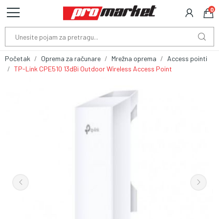
0
Početak
Oprema za računare
Mrežna oprema
Access pointi
TP-Link CPE510 13dBi Outdoor Wireless Access Point