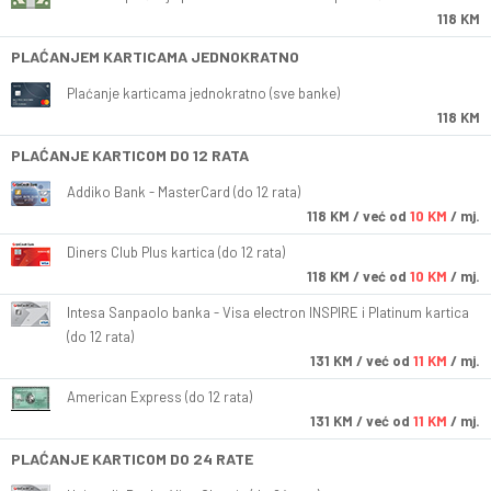
118 KM
PLAĆANJEM KARTICAMA JEDNOKRATNO
Plaćanje karticama jednokratno (sve banke)
118 KM
PLAĆANJE KARTICOM DO 12 RATA
Addiko Bank - MasterCard (do 12 rata)
118
KM
/ već od
10 KM
/ mj.
Diners Club Plus kartica (do 12 rata)
118
KM
/ već od
10 KM
/ mj.
Intesa Sanpaolo banka - Visa electron INSPIRE i Platinum kartica
(do 12 rata)
131
KM
/ već od
11 KM
/ mj.
American Express (do 12 rata)
131
KM
/ već od
11 KM
/ mj.
PLAĆANJE KARTICOM DO 24 RATE