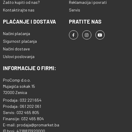
Zašto kupiti od nas?
Reklamacija i povrati
Kontaktirajte nas
Servis
PLAĆANJE I DOSTAVA
PRATITE NAS
Načini plaćanja
Sigurnost plaćanja
Načini dostave
Uslovi poslovanja
INFORMACIJE O FIRMI:
ProComp d.o.o.
Mujagića sokak 15
72000 Zenica
Prodaja: 032 221 654
Prodaja: 061 202 061
Servis: 032 465 805
Finansije: 032 465 804
E-mail: prodaja@promarket.ba
ID broj: 4218813920000