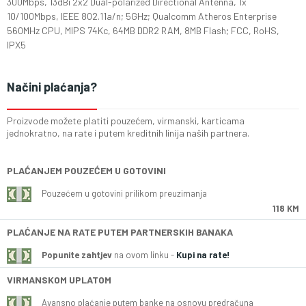
300Mbps, 13dBi 2x2 Dual-polarized Directional Antenna, 1x
10/100Mbps, IEEE 802.11a/n; 5GHz; Qualcomm Atheros Enterprise
560MHz CPU, MIPS 74Kc, 64MB DDR2 RAM, 8MB Flash; FCC, RoHS,
IPX5
Načini plaćanja?
Proizvode možete platiti pouzećem, virmanski, karticama
jednokratno, na rate i putem kreditnih linija naših partnera.
PLAĆANJEM POUZEĆEM U GOTOVINI
Pouzećem u gotovini prilikom preuzimanja
118 KM
PLAĆANJE NA RATE PUTEM PARTNERSKIH BANAKA
Popunite zahtjev
na ovom linku -
Kupi na rate!
VIRMANSKOM UPLATOM
Avansno plaćanje putem banke na osnovu predračuna