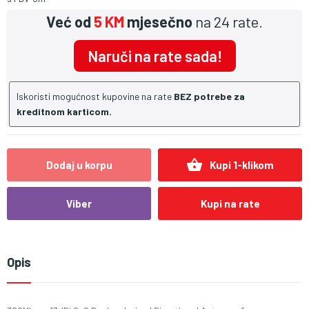
Već od
5 KM
mjesečno
na 24 rate.
Naruči na rate sada!
Iskoristi mogućnost kupovine na rate
BEZ potrebe za
kreditnom karticom.
shopping_basket
Dodaj u korpu
Kupi 1-klikom
Viber
Kupi na rate
Opis