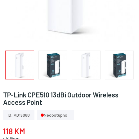
TP-Link CPE510 13dBi Outdoor Wireless
Access Point
ID: AD19868
Nedostupno
118 KM
s PDV-om