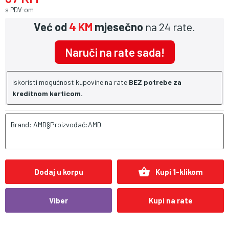
s PDV-om
Već od
4 KM
mjesečno
na 24 rate.
Naruči na rate sada!
Iskoristi mogućnost kupovine na rate
BEZ potrebe za
kreditnom karticom.
Brand: AMD§Proizvođač:AMD
shopping_basket
Dodaj u korpu
Kupi 1-klikom
Viber
Kupi na rate