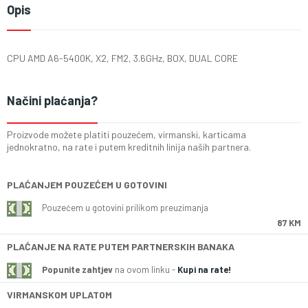
Opis
CPU AMD A6-5400K, X2, FM2, 3.6GHz, BOX, DUAL CORE
Načini plaćanja?
Proizvode možete platiti pouzećem, virmanski, karticama
jednokratno, na rate i putem kreditnih linija naših partnera.
PLAĆANJEM POUZEĆEM U GOTOVINI
Pouzećem u gotovini prilikom preuzimanja
87 KM
PLAĆANJE NA RATE PUTEM PARTNERSKIH BANAKA
Popunite zahtjev
na ovom linku -
Kupi na rate!
VIRMANSKOM UPLATOM