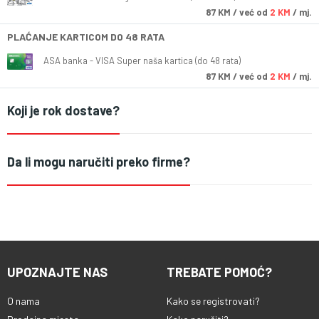
87
KM
/ već od
2 KM
/ mj.
PLAĆANJE KARTICOM DO 48 RATA
ASA banka - VISA Super naša kartica (do 48 rata)
87
KM
/ već od
2 KM
/ mj.
Koji je rok dostave?
Da li mogu naručiti preko firme?
UPOZNAJTE NAS
TREBATE POMOĆ?
O nama
Kako se registrovati?