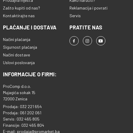
Prodajna mjesta
Kako naručiti?
Zašto kupiti od nas?
Reklamacija i povrati
Kontaktirajte nas
Servis
PLAĆANJE I DOSTAVA
PRATITE NAS
Načini plaćanja
Sigurnost plaćanja
Načini dostave
Uslovi poslovanja
INFORMACIJE O FIRMI:
ProComp d.o.o.
Mujagića sokak 15
72000 Zenica
Prodaja: 032 221 654
Prodaja: 061 202 061
Servis: 032 465 805
Finansije: 032 465 804
E-mail: prodaja@promarket.ba