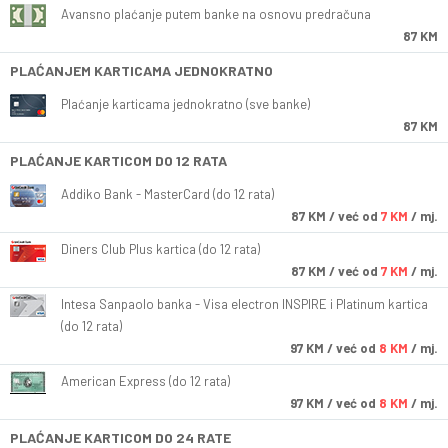
Avansno plaćanje putem banke na osnovu predračuna
87 KM
PLAĆANJEM KARTICAMA JEDNOKRATNO
Plaćanje karticama jednokratno (sve banke)
87 KM
PLAĆANJE KARTICOM DO 12 RATA
Addiko Bank - MasterCard (do 12 rata)
87
KM
/ već od
7 KM
/ mj.
Diners Club Plus kartica (do 12 rata)
87
KM
/ već od
7 KM
/ mj.
Intesa Sanpaolo banka - Visa electron INSPIRE i Platinum kartica
(do 12 rata)
97
KM
/ već od
8 KM
/ mj.
American Express (do 12 rata)
97
KM
/ već od
8 KM
/ mj.
PLAĆANJE KARTICOM DO 24 RATE