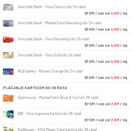
Unicredit Bank - Visa Classic (do 24 rate)
97
KM
/ već od
4 KM
/ mj.
Unicredit Bank - MasterCard Revolving (do 24 rate)
97
KM
/ već od
4 KM
/ mj.
Unicredit Bank - Visa Revolving (do 24 rate)
97
KM
/ već od
4 KM
/ mj.
Unicredit Bank - Visa Gold (do 24 rate)
97
KM
/ već od
4 KM
/ mj.
NLB banka - Master Charge (do 24 rate)
97
KM
/ već od
4 KM
/ mj.
PLAĆANJE KARTICOM DO 36 RATA
Sparkasse - MasterCard Shop & Fun (do 36 rata)
87
KM
/ već od
2 KM
/ mj.
BBI - Visa kupovna kartica (do 36 rata)
87
KM
/ već od
2 KM
/ mj.
Raiffeisen - VISA Magic Card kartica (do 36 rata)