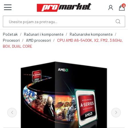
0
Početak
Računari i komponente
Računarske komponente
Procesori
AMD procesori
CPU AMD A6-5400K, X2, FM2, 3.6GHz,
BOX, DUAL CORE