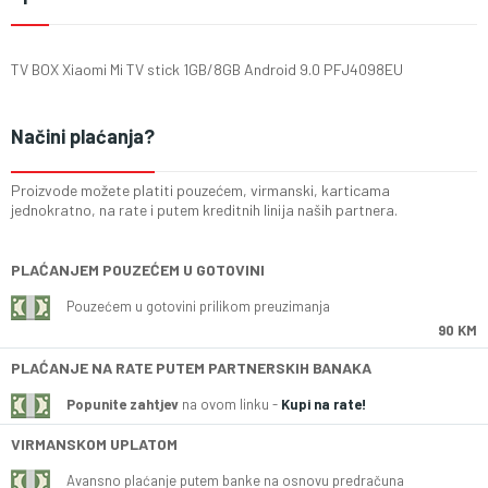
TV BOX Xiaomi Mi TV stick 1GB/8GB Android 9.0 PFJ4098EU
Načini plaćanja?
Proizvode možete platiti pouzećem, virmanski, karticama
jednokratno, na rate i putem kreditnih linija naših partnera.
PLAĆANJEM POUZEĆEM U GOTOVINI
Pouzećem u gotovini prilikom preuzimanja
90 KM
PLAĆANJE NA RATE PUTEM PARTNERSKIH BANAKA
Popunite zahtjev
na ovom linku -
Kupi na rate!
VIRMANSKOM UPLATOM
Avansno plaćanje putem banke na osnovu predračuna