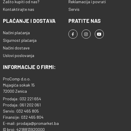
Zašto kupiti od nas?
Reklamacija i povrati
Kontaktirajte nas
Servis
PLAĆANJE I DOSTAVA
PRATITE NAS
Načini plaćanja
Sigurnost plaćanja
Načini dostave
Uslovi poslovanja
INFORMACIJE O FIRMI:
ProComp d.o.o.
Mujagića sokak 15
72000 Zenica
Prodaja: 032 221 654
Prodaja: 061 202 061
Servis: 032 465 805
Finansije: 032 465 804
E-mail: prodaja@promarket.ba
ID broj: 4218813920000