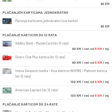
90 KM
PLAĆANJEM KARTICAMA JEDNOKRATNO
Plaćanje karticama jednokratno (sve banke)
90 KM
PLAĆANJE KARTICOM DO 12 RATA
Addiko Bank - MasterCard (do 12 rata)
90
KM
/ već od
8 KM
/ mj.
Diners Club Plus kartica (do 12 rata)
90
KM
/ već od
8 KM
/ mj.
Intesa Sanpaolo banka - Visa electron INSPIRE i Platinum kartica
(do 12 rata)
100
KM
/ već od
8 KM
/ mj.
American Express (do 12 rata)
100
KM
/ već od
8 KM
/ mj.
PLAĆANJE KARTICOM DO 24 RATE