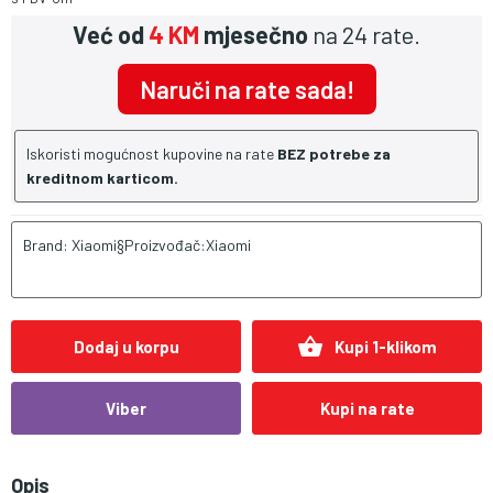
Već od
4 KM
mjesečno
na 24 rate.
Naruči na rate sada!
Iskoristi mogućnost kupovine na rate
BEZ potrebe za
kreditnom karticom.
Brand: Xiaomi§Proizvođač:Xiaomi
shopping_basket
Dodaj u korpu
Kupi 1-klikom
Viber
Kupi na rate
Opis