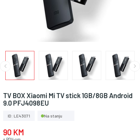
TV BOX Xiaomi Mi TV stick 1GB/8GB Android
9.0 PFJ4098EU
ID: LE43071
Na stanju
90 KM
s PDV-om