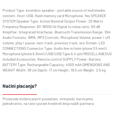
Product Type: boombox speaker - portable source of multimedia
content: Host-USB, flash memory card Microphone: Yes SPEAKER
SYSTEM Speaker Type: Active Nominal Output Power: 20 Watts
Frequency Response: 63-18000 Hz Signal to noise ratio: 60 dB
Amplifier: Integrated Interfaces: Bluetooth Transmission Range: 10m
Audio Formats: WMA, MP3 Controls: Microphone Volume, power / off,
volume, play / pause, next track, previous track, eco Screen: LED
CONNECTIONS Connector Type: Audio line-in (mini-phone 3.5 mm) |
Microphone (phone 6.3mm) | USB (USB Type A 4-pin) MISCELLANEOUS
Included Accessories: Remote control SUPPLY Power: Battery
BATTERY Type: Rechargeable Capacity: 4000 mAh DIMENSIONS AND
WEIGHT Width: 38 cm Depth: 17 cm Height: 19.5 cm Weight: 2.5 kg
Načini plaćanja?
Proizvode možete platiti pouzećem, virmanski, karticama
jednokratno, na rate i putem kreditnih linija naših partnera.