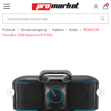
0
Početak
Ostale kategorije
Kablovi
Audio
MEDIACOM
PartyBox 20W bluetooth M-PS60