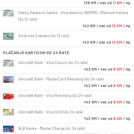
128
KM
/ već od
11 KM
/ mj.
Intesa Sanpaolo banka - Visa electron INSPIRE i Platinum kartica
(do 12 rata)
142
KM
/ već od
12 KM
/ mj.
American Express (do 12 rata)
142
KM
/ već od
12 KM
/ mj.
PLAĆANJE KARTICOM DO 24 RATE
Unicredit Bank - Visa Classic (do 24 rate)
142
KM
/ već od
6 KM
/ mj.
Unicredit Bank - MasterCard Revolving (do 24 rate)
142
KM
/ već od
6 KM
/ mj.
Unicredit Bank - Visa Revolving (do 24 rate)
142
KM
/ već od
6 KM
/ mj.
Unicredit Bank - Visa Gold (do 24 rate)
142
KM
/ već od
6 KM
/ mj.
NLB banka - Master Charge (do 24 rate)