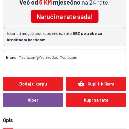
Već od
6 KM
mjesečno
na 24 rate.
Naruči na rate sada!
Iskoristi mogućnost kupovine na rate
BEZ potrebe za
kreditnom karticom.
Brand: Mediacom§Proizvođač:Mediacom
shopping_basket
Dodaj u korpu
Kupi 1-klikom
Viber
Kupi na rate
Opis