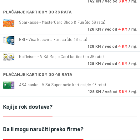
142
KM
/ već od
6 KM
/ mj.
PLAĆANJE KARTICOM DO 36 RATA
Sparkasse - MasterCard Shop & Fun (do 36 rata)
128
KM
/ već od
4 KM
/ mj.
BBI - Visa kupovna kartica (do 36 rata)
128
KM
/ već od
4 KM
/ mj.
Raiffeisen - VISA Magic Card kartica (do 36 rata)
128
KM
/ već od
4 KM
/ mj.
PLAĆANJE KARTICOM DO 48 RATA
ASA banka - VISA Super naša kartica (do 48 rata)
128
KM
/ već od
3 KM
/ mj.
Koji je rok dostave?
Da li mogu naručiti preko firme?