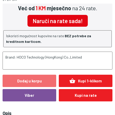
Već od
1 KM
mjesečno
na 24 rate.
Naruči na rate sada!
Iskoristi mogućnost kupovine na rate
BEZ potrebe za
kreditnom karticom.
Brand: HOCO Technology (HongKong) Co.,Limited
shopping_basket
Dodaj u korpu
Kupi 1-klikom
Viber
Kupi na rate
Opis