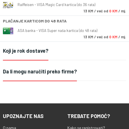
Raiffeisen - VISA Magic Card kartica (do 36 rata)
13
KM
/ već od
0 KM
/ mj.
PLAĆANJE KARTICOM DO 48 RATA
ASA banka - VISA Super naša kartica (do 48 rata)
13
KM
/ već od
0 KM
/ mj.
Koji je rok dostave?
Da li mogu naručiti preko firme?
UPOZNAJTE NAS
TREBATE POMOĆ?
O nama
Kako se registrovati?