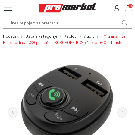
0
Početak
Ostale kategorije
Kablovi
Audio
FM transmiter
Bluetooth sa USB punjačem BOROFONE BC26 Music joy Car black