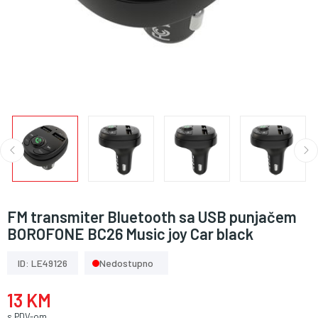
FM transmiter Bluetooth sa USB punjačem
BOROFONE BC26 Music joy Car black
ID: LE49126
Nedostupno
13 KM
s PDV-om