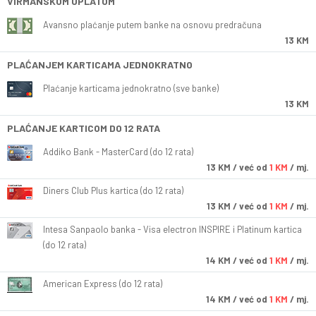
VIRMANSKOM UPLATOM
Avansno plaćanje putem banke na osnovu predračuna
13 KM
PLAĆANJEM KARTICAMA JEDNOKRATNO
Plaćanje karticama jednokratno (sve banke)
13 KM
PLAĆANJE KARTICOM DO 12 RATA
Addiko Bank - MasterCard (do 12 rata)
13
KM
/ već od
1 KM
/ mj.
Diners Club Plus kartica (do 12 rata)
13
KM
/ već od
1 KM
/ mj.
Intesa Sanpaolo banka - Visa electron INSPIRE i Platinum kartica
(do 12 rata)
14
KM
/ već od
1 KM
/ mj.
American Express (do 12 rata)
14
KM
/ već od
1 KM
/ mj.