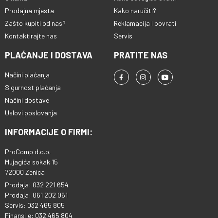
Prodajna mjesta
Kako naručiti?
Zašto kupiti od nas?
Reklamacija i povrati
Kontaktirajte nas
Servis
PLAĆANJE I DOSTAVA
PRATITE NAS
Načini plaćanja
Sigurnost plaćanja
Načini dostave
Uslovi poslovanja
INFORMACIJE O FIRMI:
ProComp d.o.o.
Mujagića sokak 15
72000 Zenica
Prodaja: 032 221 654
Prodaja: 061 202 061
Servis: 032 465 805
Finansije: 032 465 804