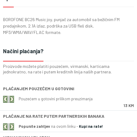
BOROFONE BC26 Music joy, punjač za automobil sa bežičnim FM
predajnikom, 2.1A izlaz, podrška za USB fleš disk,
MP3/WMA/WAV/FLAC formate.
Načini plaćanja?
Proizvode možete platiti pouzećem, virmanski, karticama
jednokratno, na rate i putem kreditnih linija naših partnera.
PLAĆANJEM POUZEĆEM U GOTOVINI
Pouzećem u gotovini prilikom preuzimanja
13 KM
PLAĆANJE NA RATE PUTEM PARTNERSKIH BANAKA
Popunite zahtjev
na ovom linku -
Kupi na rate!