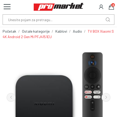
0
Početak
Ostale kategorije
Kablovi
Audio
TV BOX Xiaomi S
4K Android 2 Gen Mi PFJ4151EU