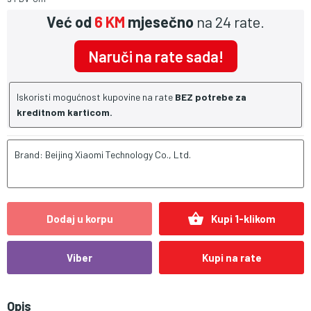
Već od
6 KM
mjesečno
na 24 rate.
Naruči na rate sada!
Iskoristi mogućnost kupovine na rate
BEZ potrebe za
kreditnom karticom.
Brand: Beijing Xiaomi Technology Co., Ltd.
shopping_basket
Dodaj u korpu
Kupi 1-klikom
Viber
Kupi na rate
Opis