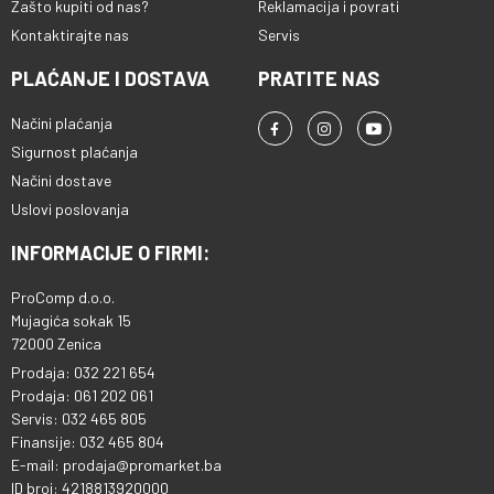
Zašto kupiti od nas?
Reklamacija i povrati
Kontaktirajte nas
Servis
PLAĆANJE I DOSTAVA
PRATITE NAS
Načini plaćanja
Sigurnost plaćanja
Načini dostave
Uslovi poslovanja
INFORMACIJE O FIRMI:
ProComp d.o.o.
Mujagića sokak 15
72000 Zenica
Prodaja: 032 221 654
Prodaja: 061 202 061
Servis: 032 465 805
Finansije: 032 465 804
E-mail: prodaja@promarket.ba
ID broj: 4218813920000