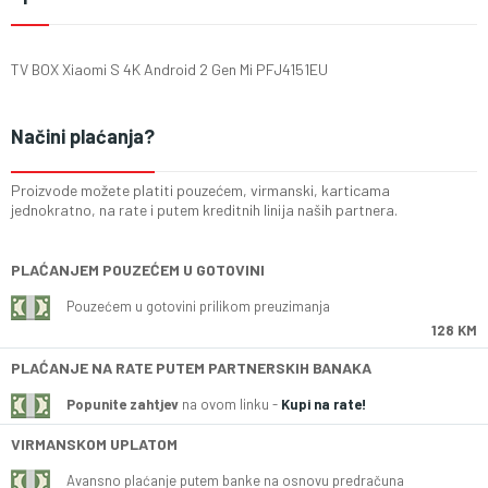
TV BOX Xiaomi S 4K Android 2 Gen Mi PFJ4151EU
Načini plaćanja?
Proizvode možete platiti pouzećem, virmanski, karticama
jednokratno, na rate i putem kreditnih linija naših partnera.
PLAĆANJEM POUZEĆEM U GOTOVINI
Pouzećem u gotovini prilikom preuzimanja
128 KM
PLAĆANJE NA RATE PUTEM PARTNERSKIH BANAKA
Popunite zahtjev
na ovom linku -
Kupi na rate!
VIRMANSKOM UPLATOM
Avansno plaćanje putem banke na osnovu predračuna