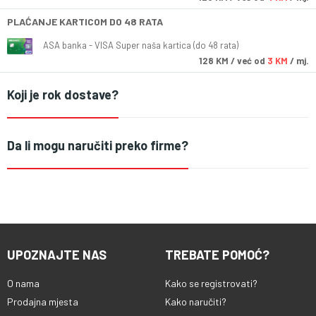
PLAĆANJE KARTICOM DO 48 RATA
ASA banka - VISA Super naša kartica (do 48 rata)
128
KM
/ već od
3 KM
/ mj.
Koji je rok dostave?
Da li mogu naručiti preko firme?
UPOZNAJTE NAS
TREBATE POMOĆ?
O nama
Kako se registrovati?
Prodajna mjesta
Kako naručiti?