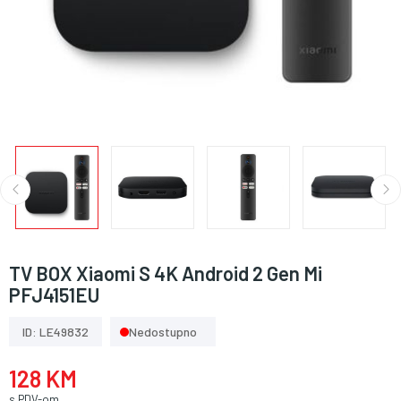
TV BOX Xiaomi S 4K Android 2 Gen Mi
PFJ4151EU
ID: LE49832
Nedostupno
128 KM
s PDV-om