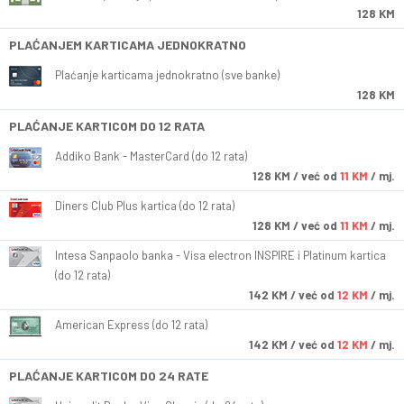
128 KM
PLAĆANJEM KARTICAMA JEDNOKRATNO
Plaćanje karticama jednokratno (sve banke)
128 KM
PLAĆANJE KARTICOM DO 12 RATA
Addiko Bank - MasterCard (do 12 rata)
128
KM
/ već od
11 KM
/ mj.
Diners Club Plus kartica (do 12 rata)
128
KM
/ već od
11 KM
/ mj.
Intesa Sanpaolo banka - Visa electron INSPIRE i Platinum kartica
(do 12 rata)
142
KM
/ već od
12 KM
/ mj.
American Express (do 12 rata)
142
KM
/ već od
12 KM
/ mj.
PLAĆANJE KARTICOM DO 24 RATE