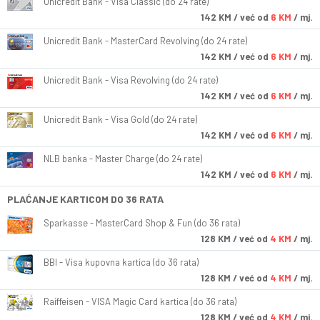
Unicredit Bank - Visa Classic (do 24 rate)
142
KM
/ već od
6 KM
/ mj.
Unicredit Bank - MasterCard Revolving (do 24 rate)
142
KM
/ već od
6 KM
/ mj.
Unicredit Bank - Visa Revolving (do 24 rate)
142
KM
/ već od
6 KM
/ mj.
Unicredit Bank - Visa Gold (do 24 rate)
142
KM
/ već od
6 KM
/ mj.
NLB banka - Master Charge (do 24 rate)
142
KM
/ već od
6 KM
/ mj.
PLAĆANJE KARTICOM DO 36 RATA
Sparkasse - MasterCard Shop & Fun (do 36 rata)
128
KM
/ već od
4 KM
/ mj.
BBI - Visa kupovna kartica (do 36 rata)
128
KM
/ već od
4 KM
/ mj.
Raiffeisen - VISA Magic Card kartica (do 36 rata)
128
KM
/ već od
4 KM
/ mj.