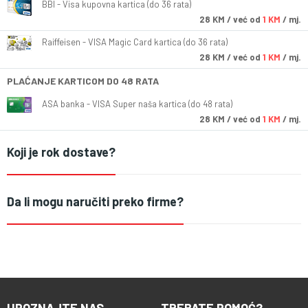
BBI - Visa kupovna kartica (do 36 rata)
28
KM
/ već od
1 KM
/ mj.
Raiffeisen - VISA Magic Card kartica (do 36 rata)
28
KM
/ već od
1 KM
/ mj.
PLAĆANJE KARTICOM DO 48 RATA
ASA banka - VISA Super naša kartica (do 48 rata)
28
KM
/ već od
1 KM
/ mj.
Koji je rok dostave?
Da li mogu naručiti preko firme?