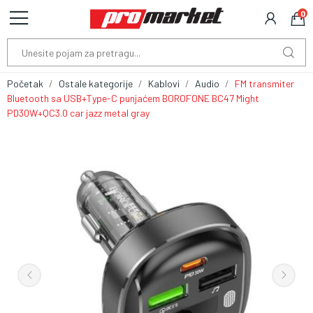
0
Početak
Ostale kategorije
Kablovi
Audio
FM transmiter
Bluetooth sa USB+Type-C punjaćem BOROFONE BC47 Might
PD30W+QC3.0 car jazz metal gray