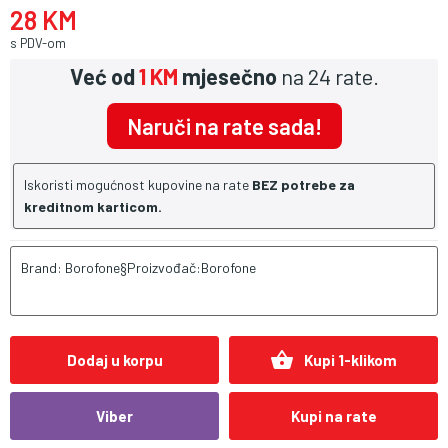
28 KM
s PDV-om
Već od
1 KM
mjesečno
na 24 rate.
Naruči na rate sada!
Iskoristi mogućnost kupovine na rate
BEZ potrebe za
kreditnom karticom.
Brand: Borofone§Proizvođač:Borofone
shopping_basket
Dodaj u korpu
Kupi 1-klikom
Viber
Kupi na rate