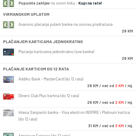
Popunite zahtjev
na ovom linku -
Kupi na rate!
VIRMANSKOM UPLATOM
Avansno plaćanje putem banke na osnovu predračuna
28 KM
PLAĆANJEM KARTICAMA JEDNOKRATNO
Plaćanje karticama jednokratno (sve banke)
28 KM
PLAĆANJE KARTICOM DO 12 RATA
Addiko Bank - MasterCard (do 12 rata)
28
KM
/ već od
2 KM
/ mj.
Diners Club Plus kartica (do 12 rata)
28
KM
/ već od
2 KM
/ mj.
Intesa Sanpaolo banka - Visa electron INSPIRE i Platinum kartica
(do 12 rata)
31
KM
/ već od
3 KM
/ mj.
American Express (do 12 rata)