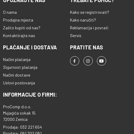
UPOZNAJTE NAS
TREBATE POMOĆ?
O nama
Kako se registrovati?
Prodajna mjesta
Kako naručiti?
Zašto kupiti od nas?
Reklamacija i povrati
Kontaktirajte nas
Servis
PLAĆANJE I DOSTAVA
PRATITE NAS
Načini plaćanja
Sigurnost plaćanja
Načini dostave
Uslovi poslovanja
INFORMACIJE O FIRMI:
ProComp d.o.o.
Mujagića sokak 15
72000 Zenica
Prodaja: 032 221 654
Prodaja: 061 202 061