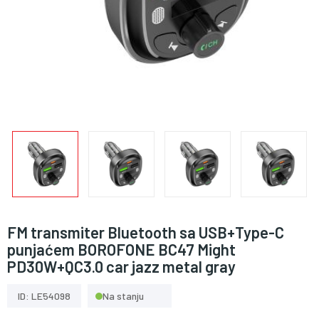
FM transmiter Bluetooth sa USB+Type-C
punjaćem BOROFONE BC47 Might
PD30W+QC3.0 car jazz metal gray
ID: LE54098
Na stanju