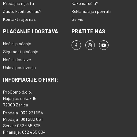
Prodajna mjesta
Kako naručiti?
Zašto kupiti od nas?
Reklamacija i povrati
Kontaktirajte nas
Servis
PLAĆANJE I DOSTAVA
PRATITE NAS
Načini plaćanja
Sigurnost plaćanja
Načini dostave
Uslovi poslovanja
INFORMACIJE O FIRMI:
ProComp d.o.o.
Mujagića sokak 15
72000 Zenica
Prodaja: 032 221 654
Prodaja: 061 202 061
Servis: 032 465 805
Finansije: 032 465 804