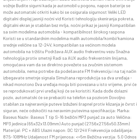
vožnje Budite sigurni kada je automobil u pogonu, napon baterije se
može automatski otkriti kako bi se osigurala sigurnost Veliki LED
digitalni displej jasniji noćni vid Koristi tehnologiju skeniranja pokreta,
digitalni ekran je stabilan bez mrlja, noćni prikaz je jasniji Kompatibilan
sa svim modelima automobila - kompatibilnost širokog raspona
Koristi se u standardnim modelima malih automobila/kombi/kamiona
srednje veličine sa 12-24V, kompatibilan sa većinom modela
automobila na tržištu Podržava AUX audio frekventnu vezu Snažna
tehnologija protiv smetnji Radi sa AUX audio frekventnim linijama,
omogućava vam da se direktno povežete sa zvučnim sistemom
automobila, nema potrebe da podešavate FM frekvenciju i na taj način
izbegavate smetnje signala Simultana reprodukcija sa dva uređaja -
nikad monotono Dva uređaja mogu biti povezana u isto vrijeme, prvi će
se reprodukovati prvi uređaj koji će se koristiti. Kada dođe dolazni
poziv, automatski će se prebaciti na telefon sa pozivom Dovoljno
stabilan za najneravnije puteve Izduženi šrapnel protiv klizanja je čvrst i
siguran, neće odskočiti na neravnim putevima specifikacija: Marka:
Baseus Naziv: Baseus T tip S-16 bežični MP3 punjač za auto Veličina:
MP3 jedinica (65x32x13.09mm) Auto punjač (27.56x27.56x50.33mm)
Materijal: PC + ABS Ulazni napon: DC 12/24V Frekvencija odašiljanja:
87.5-108MHz Udaljenost FM prijenosa: <=5m Bežična verzija: 5.0 Odnos