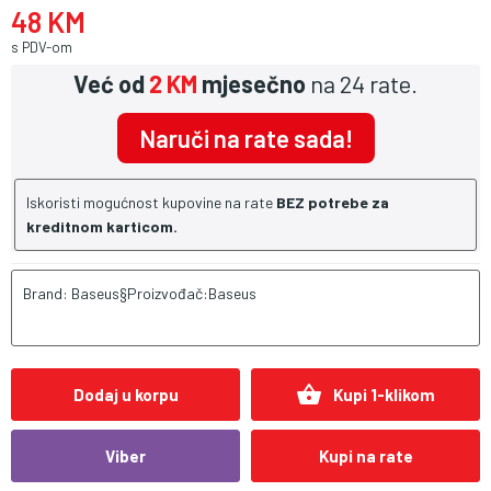
48 KM
s PDV-om
Već od
2 KM
mjesečno
na 24 rate.
Naruči na rate sada!
Iskoristi mogućnost kupovine na rate
BEZ potrebe za
kreditnom karticom.
Brand: Baseus§Proizvođač:Baseus
shopping_basket
Dodaj u korpu
Kupi 1-klikom
Viber
Kupi na rate