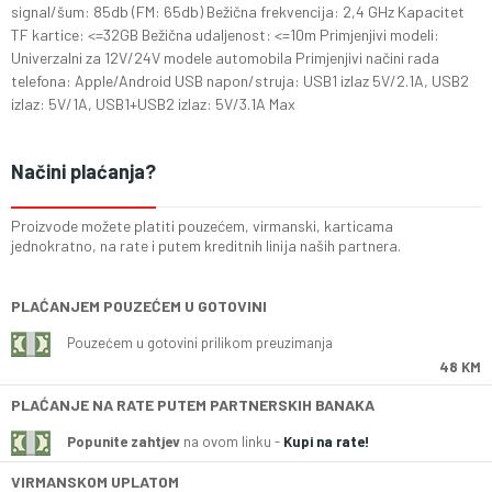
signal/šum: 85db (FM: 65db) Bežična frekvencija: 2,4 GHz Kapacitet
TF kartice: <=32GB Bežična udaljenost: <=10m Primjenjivi modeli:
Univerzalni za 12V/24V modele automobila Primjenjivi načini rada
telefona: Apple/Android USB napon/struja: USB1 izlaz 5V/2.1A, USB2
izlaz: 5V/1A, USB1+USB2 izlaz: 5V/3.1A Max
Načini plaćanja?
Proizvode možete platiti pouzećem, virmanski, karticama
jednokratno, na rate i putem kreditnih linija naših partnera.
PLAĆANJEM POUZEĆEM U GOTOVINI
Pouzećem u gotovini prilikom preuzimanja
48 KM
PLAĆANJE NA RATE PUTEM PARTNERSKIH BANAKA
Popunite zahtjev
na ovom linku -
Kupi na rate!
VIRMANSKOM UPLATOM