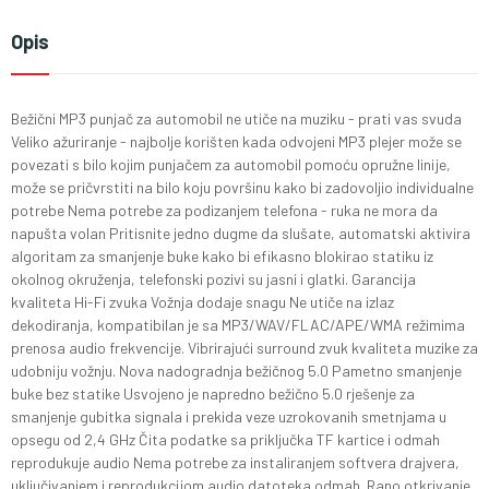
Opis
Bežični MP3 punjač za automobil ne utiče na muziku - prati vas svuda
Veliko ažuriranje - najbolje korišten kada odvojeni MP3 plejer može se
povezati s bilo kojim punjačem za automobil pomoću opružne linije,
može se pričvrstiti na bilo koju površinu kako bi zadovoljio individualne
potrebe Nema potrebe za podizanjem telefona - ruka ne mora da
napušta volan Pritisnite jedno dugme da slušate, automatski aktivira
algoritam za smanjenje buke kako bi efikasno blokirao statiku iz
okolnog okruženja, telefonski pozivi su jasni i glatki. Garancija
kvaliteta Hi-Fi zvuka Vožnja dodaje snagu Ne utiče na izlaz
dekodiranja, kompatibilan je sa MP3/WAV/FLAC/APE/WMA režimima
prenosa audio frekvencije. Vibrirajući surround zvuk kvaliteta muzike za
udobniju vožnju. Nova nadogradnja bežičnog 5.0 Pametno smanjenje
buke bez statike Usvojeno je napredno bežično 5.0 rješenje za
smanjenje gubitka signala i prekida veze uzrokovanih smetnjama u
opsegu od 2,4 GHz Čita podatke sa priključka TF kartice i odmah
reprodukuje audio Nema potrebe za instaliranjem softvera drajvera,
uključivanjem i reprodukcijom audio datoteka odmah. Rano otkrivanje