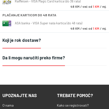
Raiffeisen - VISA Magic Card kartica (do 36 rata)
48
KM
/ već od
1 KM
/ mj.
PLAĆANJE KARTICOM DO 48 RATA
ASA banka - VISA Super naša kartica (do 48 rata)
48
KM
/ već od
1 KM
/ mj.
Koji je rok dostave?
Da li mogu naručiti preko firme?
UPOZNAJTE NAS
TREBATE POMOĆ?
O nama
Kako se registrovati?