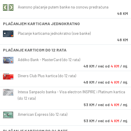
Avansno plaćanje putem banke na osnovu predračuna
48 KM
PLAĆANJEM KARTICAMA JEDNOKRATNO
Plaćanje karticama jednokratno (sve banke)
48 KM
PLAĆANJE KARTICOM DO 12 RATA
Addiko Bank - MasterCard (do 12 rata)
48
KM
/ već od
4 KM
/ mj.
Diners Club Plus kartica (do 12 rata)
48
KM
/ već od
4 KM
/ mj.
Intesa Sanpaolo banka - Visa electron INSPIRE i Platinum kartica
(do 12 rata)
53
KM
/ već od
4 KM
/ mj.
American Express (do 12 rata)
53
KM
/ već od
4 KM
/ mj.
PLAĆANJE KARTICOM DO 24 RATE