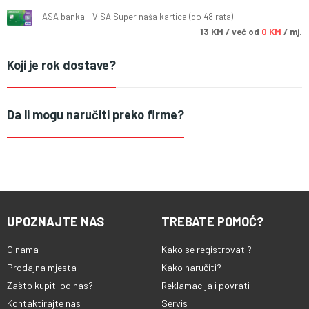
ASA banka - VISA Super naša kartica (do 48 rata)
13
KM
/ već od
0 KM
/ mj.
Koji je rok dostave?
Da li mogu naručiti preko firme?
UPOZNAJTE NAS
TREBATE POMOĆ?
O nama
Kako se registrovati?
Prodajna mjesta
Kako naručiti?
Zašto kupiti od nas?
Reklamacija i povrati
Kontaktirajte nas
Servis