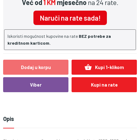
Već od
1 KM
mjesečno
na 24 rate.
Naruči na rate sada!
Iskoristi mogućnost kupovine na rate
BEZ potrebe za
kreditnom karticom.
shopping_basket
Dodaj u korpu
Kupi 1-klikom
Viber
Kupi na rate
Opis