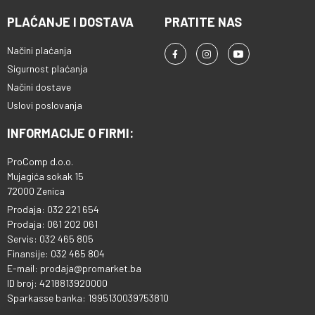
PLAĆANJE I DOSTAVA
PRATITE NAS
Načini plaćanja
Sigurnost plaćanja
Načini dostave
Uslovi poslovanja
INFORMACIJE O FIRMI:
ProComp d.o.o.
Mujagića sokak 15
72000 Zenica
Prodaja: 032 221 654
Prodaja: 061 202 061
Servis: 032 465 805
Finansije: 032 465 804
E-mail: prodaja@promarket.ba
ID broj: 4218813920000
Sparkasse banka: 1995130039753810