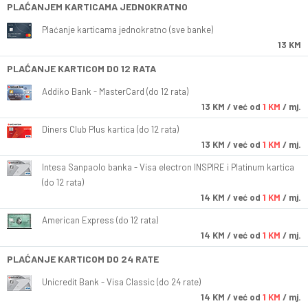
PLAĆANJEM KARTICAMA JEDNOKRATNO
Plaćanje karticama jednokratno (sve banke)
13 KM
PLAĆANJE KARTICOM DO 12 RATA
Addiko Bank - MasterCard (do 12 rata)
13
KM
/ već od
1 KM
/ mj.
Diners Club Plus kartica (do 12 rata)
13
KM
/ već od
1 KM
/ mj.
Intesa Sanpaolo banka - Visa electron INSPIRE i Platinum kartica
(do 12 rata)
14
KM
/ već od
1 KM
/ mj.
American Express (do 12 rata)
14
KM
/ već od
1 KM
/ mj.
PLAĆANJE KARTICOM DO 24 RATE
Unicredit Bank - Visa Classic (do 24 rate)
14
KM
/ već od
1 KM
/ mj.