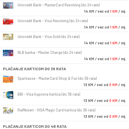
Unicredit Bank - MasterCard Revolving (do 24 rate)
14
KM
/ već od
1 KM
/ mj.
Unicredit Bank - Visa Revolving (do 24 rate)
14
KM
/ već od
1 KM
/ mj.
Unicredit Bank - Visa Gold (do 24 rate)
14
KM
/ već od
1 KM
/ mj.
NLB banka - Master Charge (do 24 rate)
14
KM
/ već od
1 KM
/ mj.
PLAĆANJE KARTICOM DO 36 RATA
Sparkasse - MasterCard Shop & Fun (do 36 rata)
13
KM
/ već od
0 KM
/ mj.
BBI - Visa kupovna kartica (do 36 rata)
13
KM
/ već od
0 KM
/ mj.
Raiffeisen - VISA Magic Card kartica (do 36 rata)
13
KM
/ već od
0 KM
/ mj.
PLAĆANJE KARTICOM DO 48 RATA