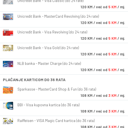
Unicredit Bank - Visa Classic (do 24 rate)
120
KM
/ već od
5 KM
/ mj.
Unicredit Bank - MasterCard Revolving (do 24 rate)
120
KM
/ već od
5 KM
/ mj.
Unicredit Bank - Visa Revolving (do 24 rate)
120
KM
/ već od
5 KM
/ mj.
Unicredit Bank - Visa Gold (do 24 rate)
120
KM
/ već od
5 KM
/ mj.
NLB banka - Master Charge (do 24 rate)
120
KM
/ već od
5 KM
/ mj.
PLAĆANJE KARTICOM DO 36 RATA
Sparkasse - MasterCard Shop & Fun (do 36 rata)
108
KM
/ već od
3 KM
/ mj.
BBI - Visa kupovna kartica (do 36 rata)
108
KM
/ već od
3 KM
/ mj.
Raiffeisen - VISA Magic Card kartica (do 36 rata)
108
KM
/ već od
3 KM
/ mj.