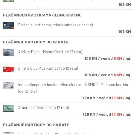
108 KM
PLAĆANJEM KARTICAMA JEDNOKRATNO
Plaćanje karticama jednokratno (sve banke)
108 KM
PLAĆANJE KARTICOM DO 12 RATA
Addiko Bank - MasterCard (do 12 rata)
108
KM
/ već od
9 KM
/ mj.
Diners Club Plus kartica (do 12 rata)
108
KM
/ već od
9 KM
/ mj.
Intesa Sanpaolo banka - Visa electron INSPIRE i Platinum kartica
(do 12 rata)
120
KM
/ već od
10 KM
/ mj.
American Express (do 12 rata)
120
KM
/ već od
10 KM
/ mj.
PLAĆANJE KARTICOM DO 24 RATE