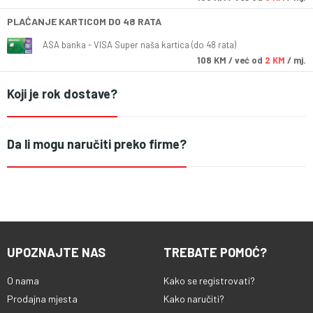
PLAĆANJE KARTICOM DO 48 RATA
ASA banka - VISA Super naša kartica (do 48 rata)
108
KM
/ već od
2 KM
/ mj.
Koji je rok dostave?
Da li mogu naručiti preko firme?
UPOZNAJTE NAS
TREBATE POMOĆ?
O nama
Kako se registrovati?
Prodajna mjesta
Kako naručiti?