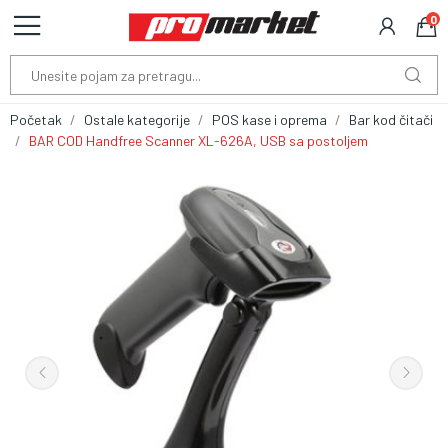
0
Početak
Ostale kategorije
POS kase i oprema
Bar kod čitači
BAR COD Handfree Scanner XL-626A, USB sa postoljem