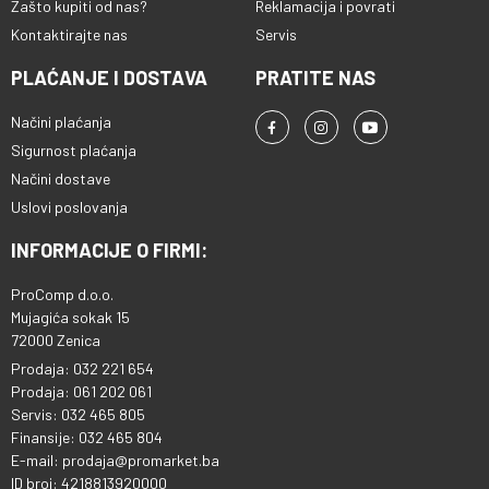
Zašto kupiti od nas?
Reklamacija i povrati
Kontaktirajte nas
Servis
PLAĆANJE I DOSTAVA
PRATITE NAS
Načini plaćanja
Sigurnost plaćanja
Načini dostave
Uslovi poslovanja
INFORMACIJE O FIRMI:
ProComp d.o.o.
Mujagića sokak 15
72000 Zenica
Prodaja: 032 221 654
Prodaja: 061 202 061
Servis: 032 465 805
Finansije: 032 465 804
E-mail: prodaja@promarket.ba
ID broj: 4218813920000