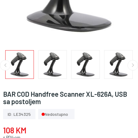
BAR COD Handfree Scanner XL-626A, USB
sa postoljem
ID: LE34325
Nedostupno
108 KM
s PDV-om