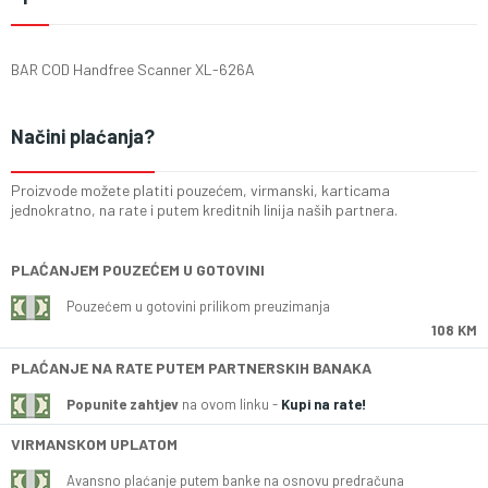
BAR COD Handfree Scanner XL-626A
Načini plaćanja?
Proizvode možete platiti pouzećem, virmanski, karticama
jednokratno, na rate i putem kreditnih linija naših partnera.
PLAĆANJEM POUZEĆEM U GOTOVINI
Pouzećem u gotovini prilikom preuzimanja
108 KM
PLAĆANJE NA RATE PUTEM PARTNERSKIH BANAKA
Popunite zahtjev
na ovom linku -
Kupi na rate!
VIRMANSKOM UPLATOM
Avansno plaćanje putem banke na osnovu predračuna