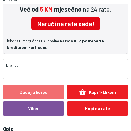
Već od
5 KM
mjesečno
na 24 rate.
Naruči na rate sada!
Iskoristi mogućnost kupovine na rate
BEZ potrebe za
kreditnom karticom.
Brand:
shopping_basket
Dodaj u korpu
Kupi 1-klikom
Viber
Kupi na rate
Opis