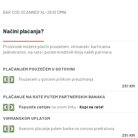
BAR COD SCANNER XL-2610 OMNI
Načini plaćanja?
Proizvode možete platiti pouzećem, virmanski, karticama
jednokratno, na rate i putem kreditnih linija naših partnera.
PLAĆANJEM POUZEĆEM U GOTOVINI
Pouzećem u gotovini prilikom preuzimanja
251 KM
PLAĆANJE NA RATE PUTEM PARTNERSKIH BANAKA
Popunite zahtjev
na ovom linku -
Kupi na rate!
VIRMANSKOM UPLATOM
Avansno plaćanje putem banke na osnovu predračuna
251 KM