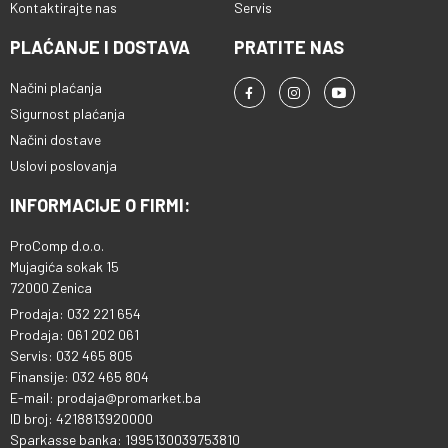
Kontaktirajte nas
Servis
PLAĆANJE I DOSTAVA
PRATITE NAS
Načini plaćanja
Sigurnost plaćanja
Načini dostave
Uslovi poslovanja
INFORMACIJE O FIRMI:
ProComp d.o.o.
Mujagića sokak 15
72000 Zenica
Prodaja: 032 221 654
Prodaja: 061 202 061
Servis: 032 465 805
Finansije: 032 465 804
E-mail: prodaja@promarket.ba
ID broj: 4218813920000
Sparkasse banka: 1995130039753810