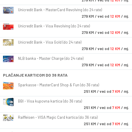
279
KM
/ već od
12 KM
/ mj.
Unicredit Bank - MasterCard Revolving (do 24 rate)
279
KM
/ već od
12 KM
/ mj.
Unicredit Bank - Visa Revolving (do 24 rate)
279
KM
/ već od
12 KM
/ mj.
Unicredit Bank - Visa Gold (do 24 rate)
279
KM
/ već od
12 KM
/ mj.
NLB banka - Master Charge (do 24 rate)
279
KM
/ već od
12 KM
/ mj.
PLAĆANJE KARTICOM DO 36 RATA
Sparkasse - MasterCard Shop & Fun (do 36 rata)
251
KM
/ već od
7 KM
/ mj.
BBI - Visa kupovna kartica (do 36 rata)
251
KM
/ već od
7 KM
/ mj.
Raiffeisen - VISA Magic Card kartica (do 36 rata)
251
KM
/ već od
7 KM
/ mj.