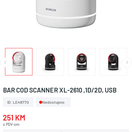
BAR COD SCANNER XL-2610 ,1D/2D, USB
ID: LE48770
Nedostupno
251 KM
s PDV-om