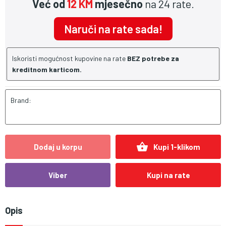
Već od
12 KM
mjesečno
na 24 rate.
Naruči na rate sada!
Iskoristi mogućnost kupovine na rate
BEZ potrebe za
kreditnom karticom.
Brand:
shopping_basket
Dodaj u korpu
Kupi 1-klikom
Viber
Kupi na rate
Opis