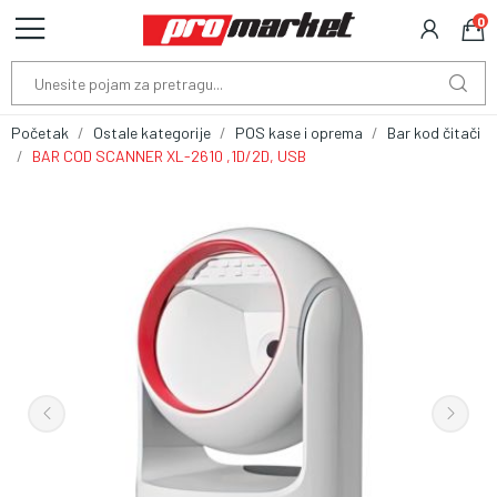
0
Početak
Ostale kategorije
POS kase i oprema
Bar kod čitači
BAR COD SCANNER XL-2610 ,1D/2D, USB