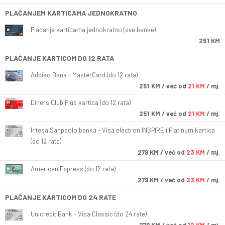
PLAĆANJEM KARTICAMA JEDNOKRATNO
Plaćanje karticama jednokratno (sve banke)
251 KM
PLAĆANJE KARTICOM DO 12 RATA
Addiko Bank - MasterCard (do 12 rata)
251
KM
/ već od
21 KM
/ mj.
Diners Club Plus kartica (do 12 rata)
251
KM
/ već od
21 KM
/ mj.
Intesa Sanpaolo banka - Visa electron INSPIRE i Platinum kartica
(do 12 rata)
279
KM
/ već od
23 KM
/ mj.
American Express (do 12 rata)
279
KM
/ već od
23 KM
/ mj.
PLAĆANJE KARTICOM DO 24 RATE
Unicredit Bank - Visa Classic (do 24 rate)