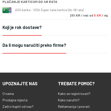
PLAĆANJE KARTICOM DO 48 RATA
ASA banka - VISA Super naša kartica (do 48 rata)
251
KM
/ već od
5 KM
/ mj.
Koji je rok dostave?
Da li mogu naručiti preko firme?
UPOZNAJTE NAS
TREBATE POMOĆ?
O nama
Kako se registrovati?
Prodajna mjesta
Kako naručiti?
Zašto kupiti od nas?
Reklamacija i povrati