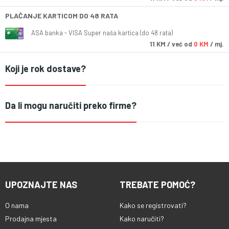
PLAĆANJE KARTICOM DO 48 RATA
ASA banka - VISA Super naša kartica (do 48 rata)
11
KM
/ već od
0 KM
/ mj.
Koji je rok dostave?
Da li mogu naručiti preko firme?
UPOZNAJTE NAS
TREBATE POMOĆ?
O nama
Kako se registrovati?
Prodajna mjesta
Kako naručiti?