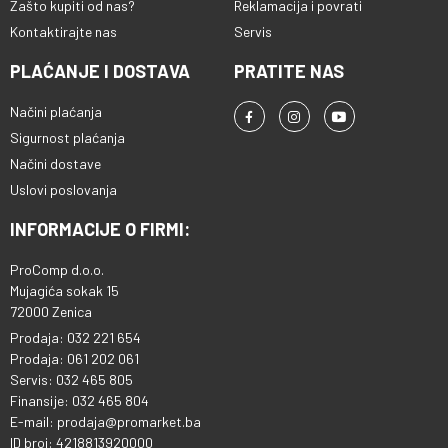
Zašto kupiti od nas?
Reklamacija i povrati
Kontaktirajte nas
Servis
PLAĆANJE I DOSTAVA
PRATITE NAS
Načini plaćanja
Sigurnost plaćanja
Načini dostave
Uslovi poslovanja
INFORMACIJE O FIRMI:
ProComp d.o.o.
Mujagića sokak 15
72000 Zenica
Prodaja: 032 221 654
Prodaja: 061 202 061
Servis: 032 465 805
Finansije: 032 465 804
E-mail: prodaja@promarket.ba
ID broj: 4218813920000