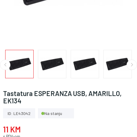
Tastatura ESPERANZA USB, AMARILLO,
EK134
ID: LE43042
Na stanju
11 KM
s PDV-om