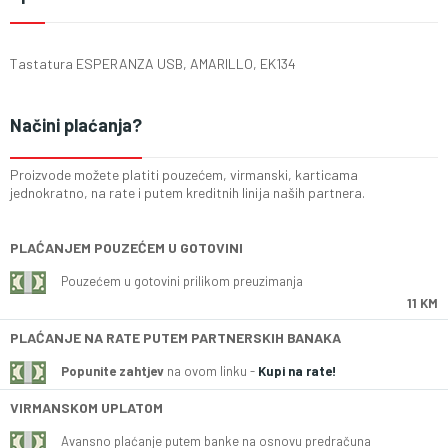
Tastatura ESPERANZA USB, AMARILLO, EK134
Načini plaćanja?
Proizvode možete platiti pouzećem, virmanski, karticama
jednokratno, na rate i putem kreditnih linija naših partnera.
PLAĆANJEM POUZEĆEM U GOTOVINI
Pouzećem u gotovini prilikom preuzimanja
11 KM
PLAĆANJE NA RATE PUTEM PARTNERSKIH BANAKA
Popunite zahtjev
na ovom linku -
Kupi na rate!
VIRMANSKOM UPLATOM
Avansno plaćanje putem banke na osnovu predračuna