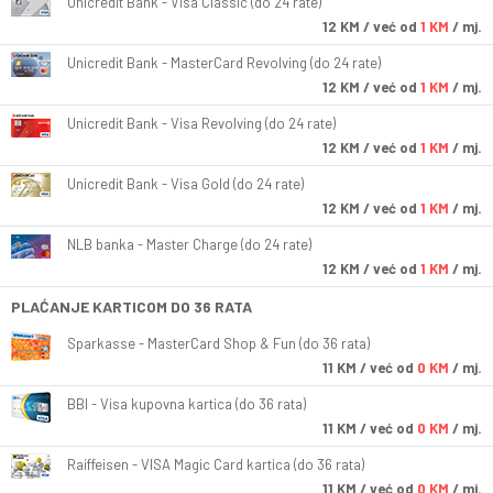
Unicredit Bank - Visa Classic (do 24 rate)
12
KM
/ već od
1 KM
/ mj.
Unicredit Bank - MasterCard Revolving (do 24 rate)
12
KM
/ već od
1 KM
/ mj.
Unicredit Bank - Visa Revolving (do 24 rate)
12
KM
/ već od
1 KM
/ mj.
Unicredit Bank - Visa Gold (do 24 rate)
12
KM
/ već od
1 KM
/ mj.
NLB banka - Master Charge (do 24 rate)
12
KM
/ već od
1 KM
/ mj.
PLAĆANJE KARTICOM DO 36 RATA
Sparkasse - MasterCard Shop & Fun (do 36 rata)
11
KM
/ već od
0 KM
/ mj.
BBI - Visa kupovna kartica (do 36 rata)
11
KM
/ već od
0 KM
/ mj.
Raiffeisen - VISA Magic Card kartica (do 36 rata)
11
KM
/ već od
0 KM
/ mj.