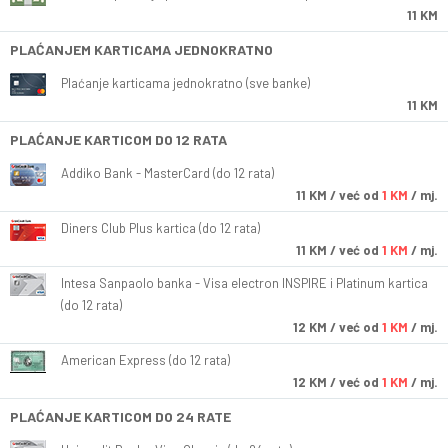
11 KM
PLAĆANJEM KARTICAMA JEDNOKRATNO
Plaćanje karticama jednokratno (sve banke)
11 KM
PLAĆANJE KARTICOM DO 12 RATA
Addiko Bank - MasterCard (do 12 rata)
11
KM
/ već od
1 KM
/ mj.
Diners Club Plus kartica (do 12 rata)
11
KM
/ već od
1 KM
/ mj.
Intesa Sanpaolo banka - Visa electron INSPIRE i Platinum kartica
(do 12 rata)
12
KM
/ već od
1 KM
/ mj.
American Express (do 12 rata)
12
KM
/ već od
1 KM
/ mj.
PLAĆANJE KARTICOM DO 24 RATE