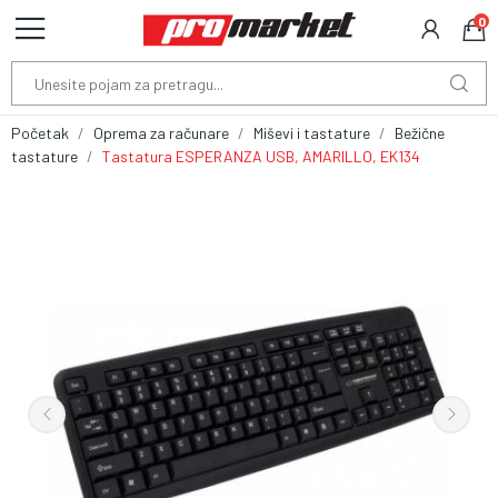
0
Početak
Oprema za računare
Miševi i tastature
Bežične
tastature
Tastatura ESPERANZA USB, AMARILLO, EK134