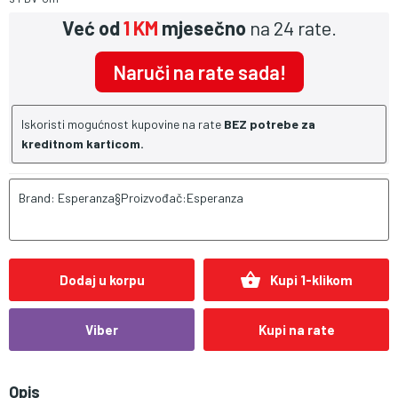
Već od
1 KM
mjesečno
na 24 rate.
Naruči na rate sada!
Iskoristi mogućnost kupovine na rate
BEZ potrebe za
kreditnom karticom.
Brand: Esperanza§Proizvođač:Esperanza
shopping_basket
Dodaj u korpu
Kupi 1-klikom
Viber
Kupi na rate
Opis