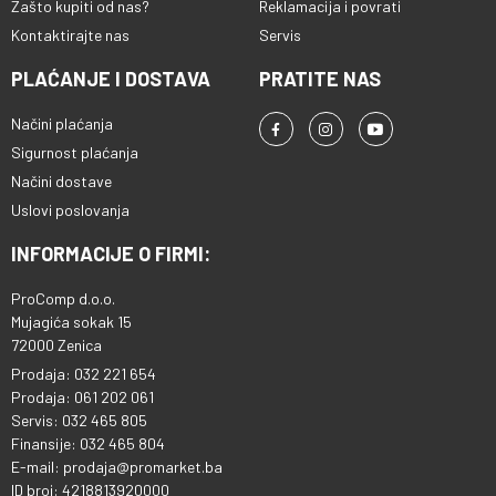
Zašto kupiti od nas?
Reklamacija i povrati
Kontaktirajte nas
Servis
PLAĆANJE I DOSTAVA
PRATITE NAS
Načini plaćanja
Sigurnost plaćanja
Načini dostave
Uslovi poslovanja
INFORMACIJE O FIRMI:
ProComp d.o.o.
Mujagića sokak 15
72000 Zenica
Prodaja: 032 221 654
Prodaja: 061 202 061
Servis: 032 465 805
Finansije: 032 465 804
E-mail: prodaja@promarket.ba
ID broj: 4218813920000