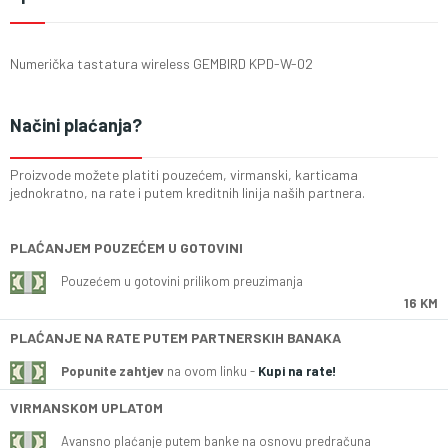
Numerička tastatura wireless GEMBIRD KPD-W-02
Načini plaćanja?
Proizvode možete platiti pouzećem, virmanski, karticama
jednokratno, na rate i putem kreditnih linija naših partnera.
PLAĆANJEM POUZEĆEM U GOTOVINI
Pouzećem u gotovini prilikom preuzimanja
16 KM
PLAĆANJE NA RATE PUTEM PARTNERSKIH BANAKA
Popunite zahtjev
na ovom linku -
Kupi na rate!
VIRMANSKOM UPLATOM
Avansno plaćanje putem banke na osnovu predračuna