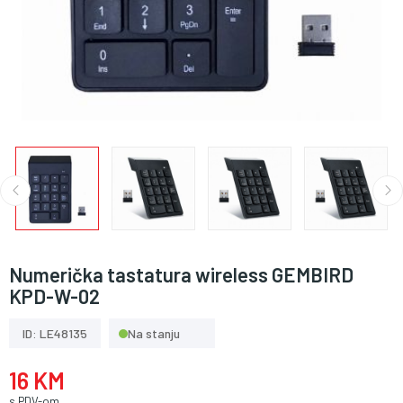
Numerička tastatura wireless GEMBIRD
KPD-W-02
ID: LE48135
Na stanju
16 KM
s PDV-om