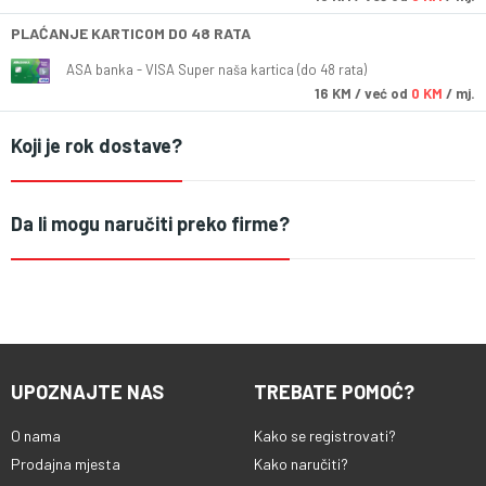
PLAĆANJE KARTICOM DO 48 RATA
ASA banka - VISA Super naša kartica (do 48 rata)
16
KM
/ već od
0 KM
/ mj.
Koji je rok dostave?
Da li mogu naručiti preko firme?
UPOZNAJTE NAS
TREBATE POMOĆ?
O nama
Kako se registrovati?
Prodajna mjesta
Kako naručiti?