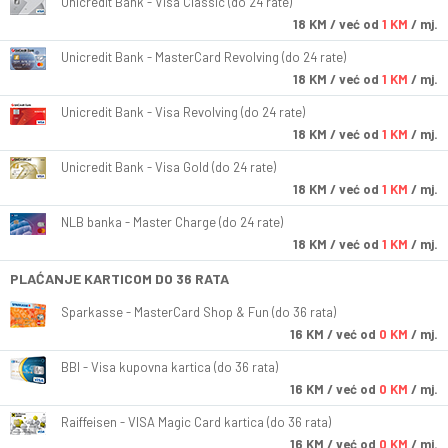
Unicredit Bank - Visa Classic (do 24 rate)
18
KM
/ već od
1 KM
/ mj.
Unicredit Bank - MasterCard Revolving (do 24 rate)
18
KM
/ već od
1 KM
/ mj.
Unicredit Bank - Visa Revolving (do 24 rate)
18
KM
/ već od
1 KM
/ mj.
Unicredit Bank - Visa Gold (do 24 rate)
18
KM
/ već od
1 KM
/ mj.
NLB banka - Master Charge (do 24 rate)
18
KM
/ već od
1 KM
/ mj.
PLAĆANJE KARTICOM DO 36 RATA
Sparkasse - MasterCard Shop & Fun (do 36 rata)
16
KM
/ već od
0 KM
/ mj.
BBI - Visa kupovna kartica (do 36 rata)
16
KM
/ već od
0 KM
/ mj.
Raiffeisen - VISA Magic Card kartica (do 36 rata)
16
KM
/ već od
0 KM
/ mj.