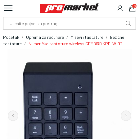
0
Početak
Oprema za računare
Miševi i tastature
Bežične
tastature
Numerička tastatura wireless GEMBIRD KPD-W-02