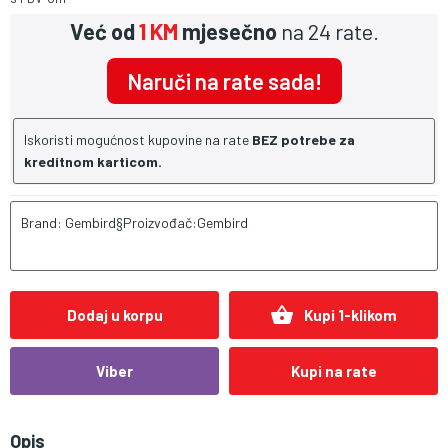
Već od
1 KM
mjesečno
na 24 rate.
Naruči na rate sada!
Iskoristi mogućnost kupovine na rate
BEZ potrebe za
kreditnom karticom.
Brand: Gembird§Proizvođač:Gembird
shopping_basket
Dodaj u korpu
Kupi 1-klikom
Viber
Kupi na rate
Opis