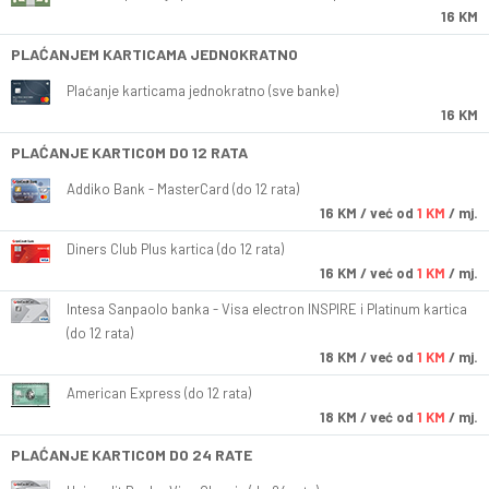
16 KM
PLAĆANJEM KARTICAMA JEDNOKRATNO
Plaćanje karticama jednokratno (sve banke)
16 KM
PLAĆANJE KARTICOM DO 12 RATA
Addiko Bank - MasterCard (do 12 rata)
16
KM
/ već od
1 KM
/ mj.
Diners Club Plus kartica (do 12 rata)
16
KM
/ već od
1 KM
/ mj.
Intesa Sanpaolo banka - Visa electron INSPIRE i Platinum kartica
(do 12 rata)
18
KM
/ već od
1 KM
/ mj.
American Express (do 12 rata)
18
KM
/ već od
1 KM
/ mj.
PLAĆANJE KARTICOM DO 24 RATE