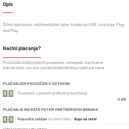
Opis
Žična tipkovnica, multimedijalne tipke, konekcija USB, crna boja, Plug
and Play.
Načini plaćanja?
Proizvode možete platiti pouzećem, virmanski, karticama
jednokratno, na rate i putem kreditnih linija naših partnera.
PLAĆANJEM POUZEĆEM U GOTOVINI
Pouzećem u gotovini prilikom preuzimanja
11 KM
PLAĆANJE NA RATE PUTEM PARTNERSKIH BANAKA
Popunite zahtjev
na ovom linku -
Kupi na rate!