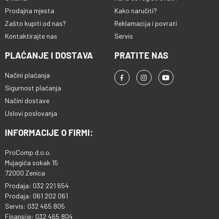
Prodajna mjesta
Kako naručiti?
Zašto kupiti od nas?
Reklamacija i povrati
Kontaktirajte nas
Servis
PLAĆANJE I DOSTAVA
PRATITE NAS
Načini plaćanja
Sigurnost plaćanja
Načini dostave
Uslovi poslovanja
INFORMACIJE O FIRMI:
ProComp d.o.o.
Mujagića sokak 15
72000 Zenica
Prodaja: 032 221 654
Prodaja: 061 202 061
Servis: 032 465 805
Finansije: 032 465 804