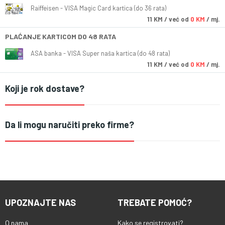
Raiffeisen - VISA Magic Card kartica (do 36 rata)
11
KM
/ već od
0 KM
/ mj.
PLAĆANJE KARTICOM DO 48 RATA
ASA banka - VISA Super naša kartica (do 48 rata)
11
KM
/ već od
0 KM
/ mj.
Koji je rok dostave?
Da li mogu naručiti preko firme?
UPOZNAJTE NAS
TREBATE POMOĆ?
O nama
Kako se registrovati?