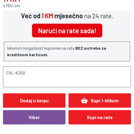
s PDV-om
Već od
1 KM
mjesečno
na 24 rate.
Naruči na rate sada!
Iskoristi mogućnost kupovine na rate
BEZ potrebe za
kreditnom karticom.
CXL-K200
shopping_basket
Dodaj u korpu
Kupi 1-klikom
Viber
Kupi na rate