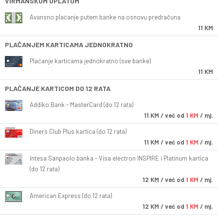
VIRMANSKOM UPLATOM
Avansno plaćanje putem banke na osnovu predračuna
11 KM
PLAĆANJEM KARTICAMA JEDNOKRATNO
Plaćanje karticama jednokratno (sve banke)
11 KM
PLAĆANJE KARTICOM DO 12 RATA
Addiko Bank - MasterCard (do 12 rata)
11
KM
/ već od
1 KM
/ mj.
Diners Club Plus kartica (do 12 rata)
11
KM
/ već od
1 KM
/ mj.
Intesa Sanpaolo banka - Visa electron INSPIRE i Platinum kartica
(do 12 rata)
12
KM
/ već od
1 KM
/ mj.
American Express (do 12 rata)
12
KM
/ već od
1 KM
/ mj.