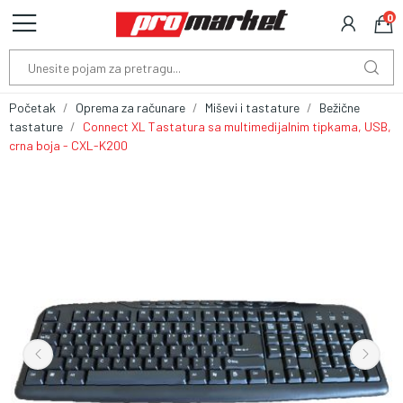
0
Početak
Oprema za računare
Miševi i tastature
Bežične
tastature
Connect XL Tastatura sa multimedijalnim tipkama, USB,
crna boja - CXL-K200