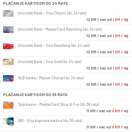
PLAĆANJE KARTICOM DO 24 RATE
Unicredit Bank - Visa Classic (do 24 rate)
12
KM
/ već od
1 KM
/ mj.
Unicredit Bank - MasterCard Revolving (do 24 rate)
12
KM
/ već od
1 KM
/ mj.
Unicredit Bank - Visa Revolving (do 24 rate)
12
KM
/ već od
1 KM
/ mj.
Unicredit Bank - Visa Gold (do 24 rate)
12
KM
/ već od
1 KM
/ mj.
NLB banka - Master Charge (do 24 rate)
12
KM
/ već od
1 KM
/ mj.
PLAĆANJE KARTICOM DO 36 RATA
Sparkasse - MasterCard Shop & Fun (do 36 rata)
11
KM
/ već od
0 KM
/ mj.
BBI - Visa kupovna kartica (do 36 rata)
11
KM
/ već od
0 KM
/ mj.