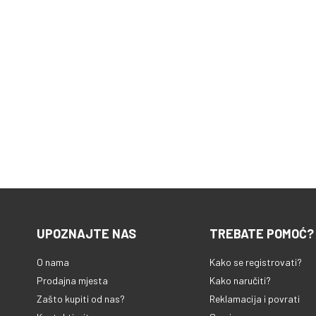
UPOZNAJTE NAS
TREBATE POMOĆ?
O nama
Kako se registrovati?
Prodajna mjesta
Kako naručiti?
Zašto kupiti od nas?
Reklamacija i povrati