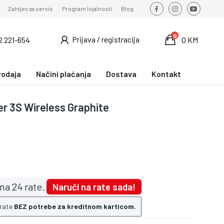
Zahtjev za servis
Program lojalnosti
Blog
0
Prijava / registracija
2 221-654
0 KM
rodaja
Načini plaćanja
Dostava
Kontakt
r 3S Wireless Graphite
na 24 rate.
Naruči na rate sada!
 rate
BEZ potrebe za kreditnom karticom.