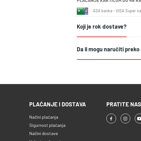
PLAĆANJE KARTICOM DO 48 R
ASA banka - VISA Super naš
Koji je rok dostave?
Da li mogu naručiti preko
PLAĆANJE I DOSTAVA
PRATITE NAS
Načini plaćanja
Sigurnost plaćanja
Načini dostave