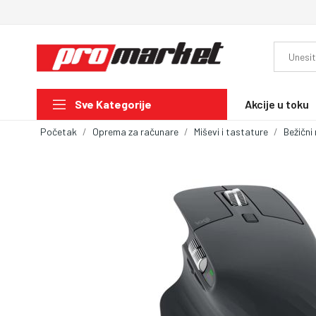
Akcije u toku
Sve Kategorije
Početak
Oprema za računare
Miševi i tastature
Bežični