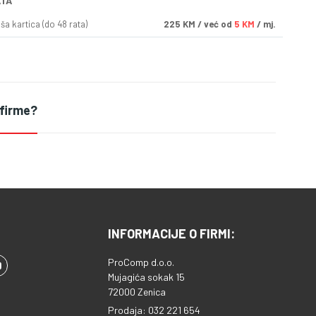
ATA
a kartica (do 48 rata)
225
KM
/ već od
5 KM
/ mj.
 firme?
INFORMACIJE O FIRMI:
ProComp d.o.o.
Mujagića sokak 15
72000 Zenica
Prodaja: 032 221 654