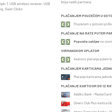
linija naših partnera.
tipki 7, USB wireless receiver, USB
ng, Quiet Clicks
PLAĆANJEM POUZEĆEM U GOTO
Pouzećem u gotovini prili
PLAĆANJE NA RATE PUTEM PA
Popunite zahtjev
na ovom
VIRMANSKOM UPLATOM
Avansno plaćanje putem b
PLAĆANJEM KARTICAMA JEDN
Plaćanje karticama jednok
PLAĆANJE KARTICOM DO 12 RA
Addiko Bank - MasterCard (
Diners Club Plus kartica (do
Intesa Sanpaolo banka - Vi