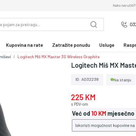
Kako naručiti?
03
Kupovina na rate
Zatražite ponudu
Usluge
Rasp
 miševi
Logitech Miš MX Master 3S Wireless Graphite
Logitech Miš MX Maste
ID: AD32238
Na stanju
225 KM
s PDV-om
Već od
10 KM
mjesečno
Iskoristi mogućnost kupovine na