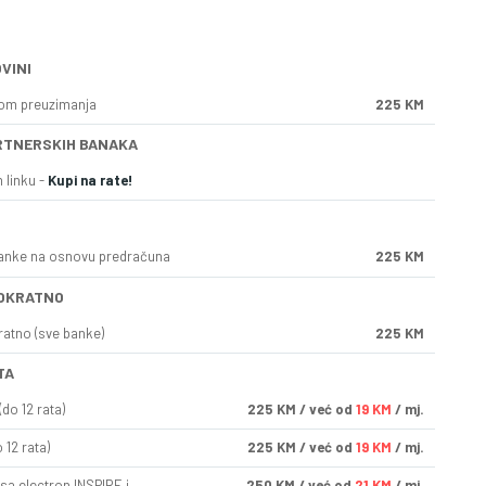
VINI
kom preuzimanja
225 KM
RTNERSKIH BANAKA
 linku -
Kupi na rate!
anke na osnovu predračuna
225 KM
OKRATNO
ratno (sve banke)
225 KM
TA
do 12 rata)
225
KM
/ već od
19 KM
/ mj.
 12 rata)
225
KM
/ već od
19 KM
/ mj.
sa electron INSPIRE i
250
KM
/ već od
21 KM
/ mj.