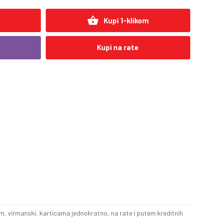
shopping_basket
Kupi 1-klikom
Kupi na rate
, virmanski, karticama jednokratno, na rate i putem kreditnih